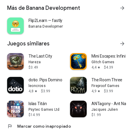
Más de Banana Development
arrow_forward
Flip2Learn — fastly memorize c
Banana Development
Juegos similares
arrow_forward
The Last City
Mini Escapes: Infinity P
Hareza
Glitch Games
$3.49
4,4
$4.39
star
dotio: Pips Domino Puzzles
The Room Three
leoncross
Fireproof Games
4,8
$3.99
4,9
$3.99
star
star
Islas Titán
ANTagony - Ant Narra
Psytec Games Ltd
Jacques Julien
$14.99
$1.99
flag
Marcar como inapropiado