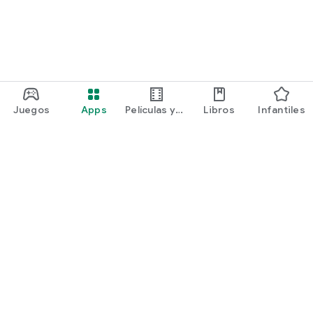
Juegos
Apps
Películas y
Libros
Infantiles
programas
Google Play
Play Pass
Play Points
Tarjetas de regalo
Canjear