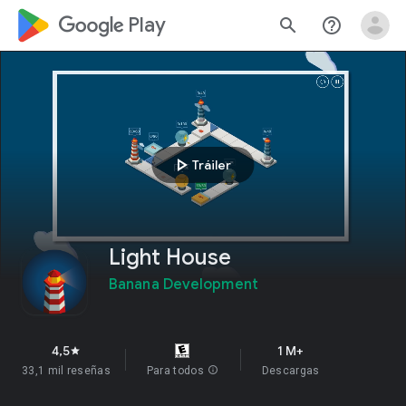
google_logo Play
search
help_outline
play_arrow
Tráiler
Light House
Banana Development
4,5
1 M+
star
33,1 mil reseñas
Para todos
info
Descargas