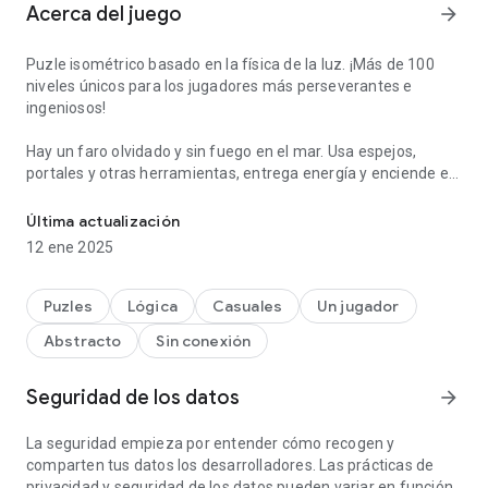
Acerca del juego
arrow_forward
Puzle isométrico basado en la física de la luz. ¡Más de 100
niveles únicos para los jugadores más perseverantes e
ingeniosos!
Hay un faro olvidado y sin fuego en el mar. Usa espejos,
portales y otras herramientas, entrega energía y enciende el
Rompecabezas isométrico, basado en la física de la luz.
faro de nuevo.
Última actualización
12 ene 2025
Puzles
Lógica
Casuales
Un jugador
Abstracto
Sin conexión
Seguridad de los datos
arrow_forward
La seguridad empieza por entender cómo recogen y
comparten tus datos los desarrolladores. Las prácticas de
privacidad y seguridad de los datos pueden variar en función