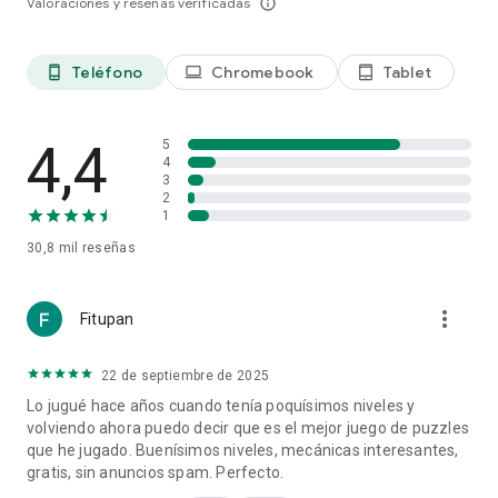
Valoraciones y reseñas verificadas
info_outline
Teléfono
Chromebook
Tablet
phone_android
laptop
tablet_android
4,4
5
4
3
2
1
30,8 mil
reseñas
more_vert
Fitupan
22 de septiembre de 2025
Lo jugué hace años cuando tenía poquísimos niveles y
volviendo ahora puedo decir que es el mejor juego de puzzles
que he jugado. Buenísimos niveles, mecánicas interesantes,
gratis, sin anuncios spam. Perfecto.