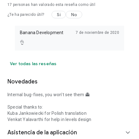
17
personas han valorado esta reseña como útil
Sí
No
¿Te ha parecido útil?
Banana Development
7 de noviembre de 2020
👌
Ver todas las reseñas
Novedades
Internal bug-fixes, you won't see them 👻
Special thanks to:
Kuba Jankowiecki for Polish translation
Venkat Yalavarthi for help in levels design
Asistencia de la aplicación
expand_more