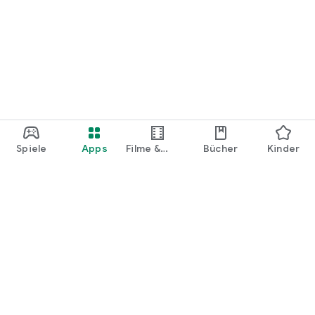
Spiele
Apps
Filme &
Bücher
Kinder
Shows
Google Play
Play Pass
Play Points