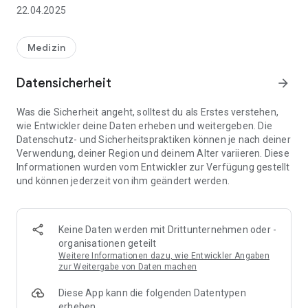
basieren.
22.04.2025
In der daraus entwickelten, jetzt CE-zertifizierten App findet
sich der jeweilige gesamte Leitlinieninhalt mit Empfehlungen
Medizin
zu Screening, Diagnose, Stadieneinteilung, Behandlung und
Nachsorge wieder, z.B. zu den Themen: NSTE-ACS,
Datensicherheit
arrow_forward
Synkopen, Vorhofflimmern, Hypertonie, Dyslipidämien oder
Herzinsuffizienz.
Was die Sicherheit angeht, solltest du als Erstes verstehen,
wie Entwickler deine Daten erheben und weitergeben. Die
Zusätzlich in der DGK-Leitlinien-App:
Datenschutz- und Sicherheitspraktiken können je nach deiner
Verwendung, deiner Region und deinem Alter variieren. Diese
• NEU: Anwenderorientierte CE-zertifizierte CDS-Tools
Informationen wurden vom Entwickler zur Verfügung gestellt
(Clinical-Decision-Support-Tools) als Softwareinstrumente,
und können jederzeit von ihm geändert werden.
die Schritt für Schritt durch den Prozess der
leitliniengerechten Versorgung eines Patienten führen
• Interaktive Scores und Kalkulatoren, z.B. den eGFR-Rechner,
den CHA2DS2- VASc- oder den HAS-BLED-Score
Keine Daten werden mit Drittunternehmen oder -
• Übersichtliche interaktive Algorithmen wie z.B. den NSTEMI-
organisationen geteilt
Therapie-Algorithmus
Weitere Informationen dazu, wie Entwickler Angaben
• Die CardioCards als eine neue Produktlinie im Rahmen einer
zur Weitergabe von Daten machen
Zusammenarbeit mit der Deutschen Gesellschaft für
Diese App kann die folgenden Datentypen
Kardiologie. Sie enthalten nur die Essentials, d. B. Sie sind
erheben
eine kurze Zusammenfassung wichtiger Leitlinieninhalte