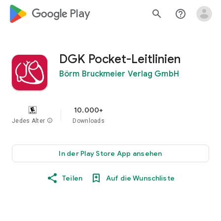
google_logo Play
search
help_outline
DGK Pocket-Leitlinien
Börm Bruckmeier Verlag GmbH
10.000+
Jedes Alter
info
Downloads
In der Play Store App ansehen
Teilen
Auf die Wunschliste