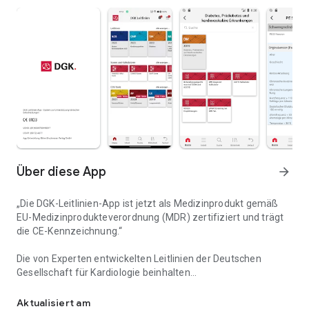
Über diese App
arrow_forward
„Die DGK-Leitlinien-App ist jetzt als Medizinprodukt gemäß
EU-Medizinprodukteverordnung (MDR) zertifiziert und trägt
die CE-Kennzeichnung.“
Die von Experten entwickelten Leitlinien der Deutschen
Gesellschaft für Kardiologie beinhalten
Die Leitlinien der Deutschen Gesellschaft für Kardiologie
Behandlungsempfehlungen zu verschiedenen Themen, die
auf den neuesten wissenschaftlichen Erkenntnissen
Aktualisiert am