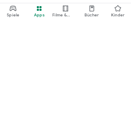
Spiele
Apps
Filme &
Bücher
Kinder
Shows
Google Play
Play Pass
Play Points
Geschenkkarten
Einlösen
Erstattungsrichtlinien
Kinder und Familie