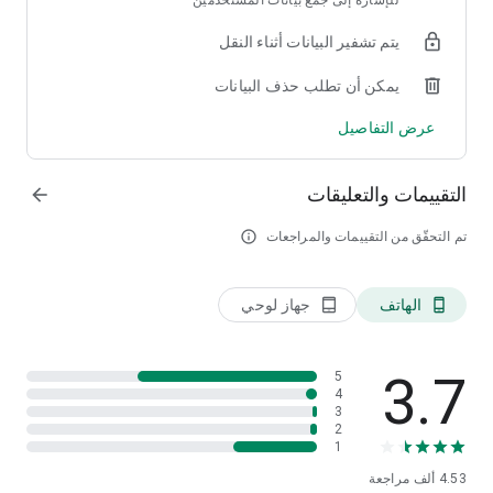
للإشارة إلى جمع بيانات المستخدمين
يتم تشفير البيانات أثناء النقل
يمكن أن تطلب حذف البيانات
عرض التفاصيل
التقييمات والتعليقات
arrow_forward
تم التحقّق من التقييمات والمراجعات
info_outline
الهاتف
جهاز لوحي
tablet_android
phone_android
3.7
5
4
3
2
1
4.53 ألف
مراجعة