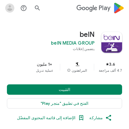
google_logo Play
help_outline
search
beIN
beIN MEDIA GROUP
يتضمن إعلانات
3.6
+1 مليون
star
4.7 ألف مراجعة
المراهقون
info
عملية تنزيل
التثبيت
الفتح في تطبيق "متجر Play"
مشاركة
الإضافة إلى قائمة المحتوى المفضّل