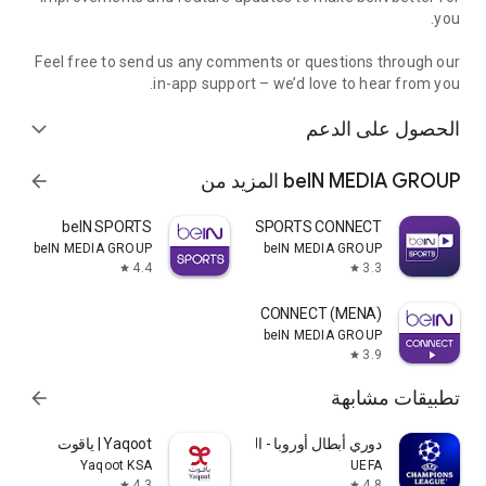
you.
Feel free to send us any comments or questions through our
in-app support – we’d love to hear from you.
الحصول على الدعم
expand_more
المزيد من beIN MEDIA GROUP
arrow_forward
beIN SPORTS
beIN SPORTS CONNECT
beIN MEDIA GROUP
beIN MEDIA GROUP
4.4
3.3
star
star
beIN CONNECT (MENA)
beIN MEDIA GROUP
3.9
star
تطبيقات مشابهة
arrow_forward
دوري أبطال أوروبا - الرسمي
Yaqoot | ياقوت
Yaqoot KSA
UEFA
4.3
4.8
star
star