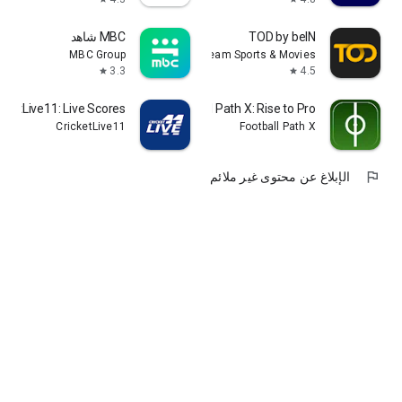
TOD by beIN
MBC شاهد
MBC Group
TOD - Stream Sports & Movies
3.3
4.5
star
star
icketLive11: Live Scores
Football Path X: Rise to Pro
CricketLive11
Football Path X
flag
الإبلاغ عن محتوى غير ملائم