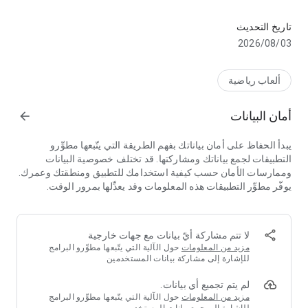
الاشتراك وإدارة حسابك.
- هل تريد حرية الاستمتاع بالرياضة والترفيه على شاشتك الرقمية
المفضلة؟ اشترك هنا في التطبيق.
تاريخ التحديث
03‏/08‏/2026
- إذا كنت عميلًا بالفعل ، يمكنك ترقية أقساطك وتجديدها ودفعها.
- هل لديك رقم البطاقة الذكية؟ تفعيل صندوق الإعداد الخاص بك.
ألعاب رياضية
- هل لديك حزمة الأقمار الصناعية "كاملة"؟ تنشيط حسابك المجاني
أمان البيانات
arrow_forward
CONNECT.
يبدأ الحفاظ على أمان بياناتك بفهم الطريقة التي يتّبعها مطوِّرو
التطبيقات لجمع بياناتك ومشاركتها. قد تختلف خصوصية البيانات
وممارسات الأمان حسب كيفية استخدامك للتطبيق ومنطقتك وعمرك.
يوفّر مطوِّر التطبيقات هذه المعلومات وقد يعدِّلها بمرور الوقت.
لا تتم مشاركة أيّ بيانات مع جهات خارجية
مزيد من المعلومات
حول الآلية التي يتّبعها مطوِّرو البرامج
للإشارة إلى مشاركة بيانات المستخدمين
لم يتم تجميع أي بيانات.
مزيد من المعلومات
حول الآلية التي يتّبعها مطوِّرو البرامج