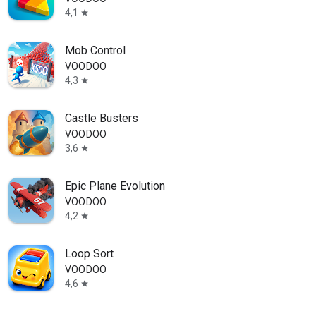
4,1
star
Mob Control
VOODOO
4,3
star
Castle Busters
VOODOO
3,6
star
Epic Plane Evolution
VOODOO
4,2
star
Loop Sort
VOODOO
4,6
star