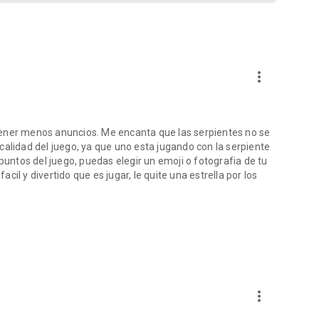
more_vert
tener menos anuncios. Me encanta que las serpientes no se
calidad del juego, ya que uno esta jugando con la serpiente
puntos del juego, puedas elegir un emoji o fotografia de tu
il y divertido que es jugar, le quite una estrella por los
more_vert