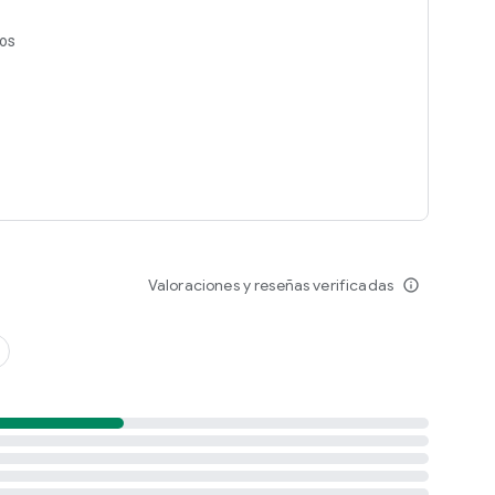
tos
Valoraciones y reseñas verificadas
info_outline