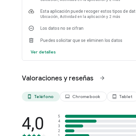
Esta aplicación puede recoger estos tipos de da
Ubicación, Actividad en la aplicación y 2 más
Los datos no se cifran
Puedes solicitar que se eliminen los datos
Ver detalles
Valoraciones y reseñas
arrow_forward
Teléfono
Chromebook
Tablet
phone_android
laptop
tablet_android
4,0
5
4
3
2
1