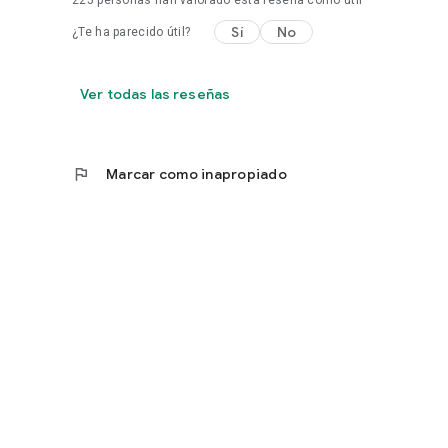
225
personas han valorado esta reseña como útil
Sí
No
¿Te ha parecido útil?
Ver todas las reseñas
flag
Marcar como inapropiado