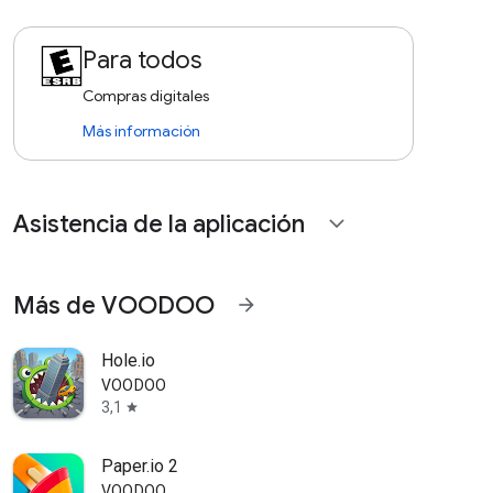
Para todos
Compras digitales
Más información
Asistencia de la aplicación
expand_more
Más de VOODOO
arrow_forward
Hole.io
VOODOO
3,1
star
Paper.io 2
VOODOO