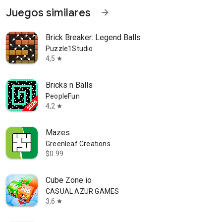
Juegos similares
arrow_forward
Brick Breaker: Legend Balls
Puzzle1Studio
4,5
star
Bricks n Balls
PeopleFun
4,2
star
Mazes
Greenleaf Creations
$0.99
Cube Zone io
CASUAL AZUR GAMES
3,6
star