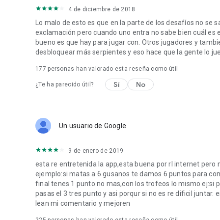
4 de diciembre de 2018
Lo malo de esto es que en la parte de los desafíos no se s
exclamación pero cuando uno entra no sabe bien cuál es el 
bueno es que hay para jugar con. Otros jugadores y tamb
desbloquear más serpientes y eso hace que la gente lo 
177
personas han valorado esta reseña como útil
Sí
No
¿Te ha parecido útil?
Un usuario de Google
9 de enero de 2019
esta re entretenida la app,esta buena por rl internet pero
ejemplo:si matas a 6 gusanos te damos 6 puntos para comp
final tenes 1 punto no mas,con los trofeos lo mismo ej:si p
pasas el 3 tres punto y asi porqur si no es re dificil juntar
lean mi comentario y mejoren