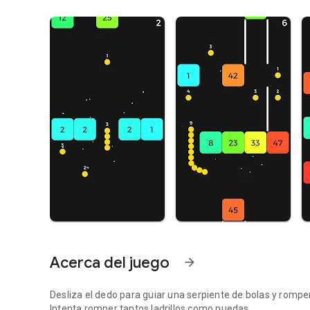
Acerca del juego
arrow_forward
Desliza el dedo para guiar una serpiente de bolas y romper 
Intenta romper tantos ladrillos como puedas.