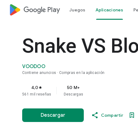
google_logo Play
Juegos
Aplicaciones
Pe
Snake VS Bl
VOODOO
Contiene anuncios
Compras en la aplicación
4,0
50 M+
star
561 mil reseñas
Descargas
Descargar
Compartir