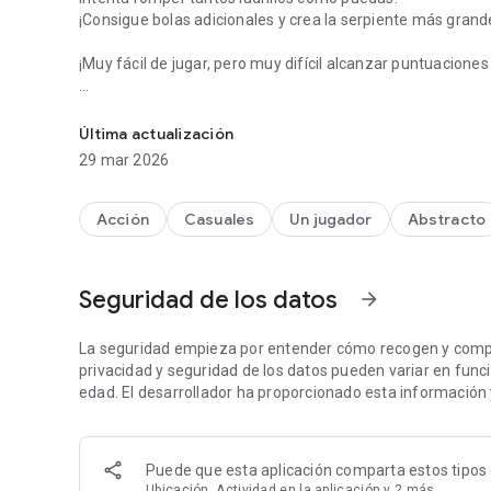
¡Consigue bolas adicionales y crea la serpiente más grande 
¡Muy fácil de jugar, pero muy difícil alcanzar puntuaciones 
¡Desliza tu dedo para guiar una serpiente de bolas y romper 
Características del juego:
- Juego gratuito
Última actualización
- Jugabilidad infinita
29 mar 2026
- Control de deslizamiento sencillo
- Desafía a tus amigos con la mejor puntuación
Acción
Casuales
Un jugador
Abstracto
Seguridad de los datos
arrow_forward
La seguridad empieza por entender cómo recogen y compar
privacidad y seguridad de los datos pueden variar en función
edad. El desarrollador ha proporcionado esta información 
Puede que esta aplicación comparta estos tipos 
Ubicación, Actividad en la aplicación y 2 más