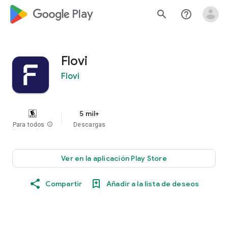
google_logo Play
search
help_outline
Flovi
Flovi
5 mil+
Para todos
info
Descargas
Ver en la aplicación Play Store
Compartir
Añadir a la lista de deseos