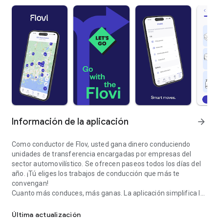
Información de la aplicación
arrow_forward
Como conductor de Flov, usted gana dinero conduciendo
unidades de transferencia encargadas por empresas del
sector automovilístico. Se ofrecen paseos todos los días del
año. ¡Tú eliges los trabajos de conducción que más te
convengan!
Cuanto más conduces, más ganas. La aplicación simplifica la
Conduce coches y gana dinero.
flotación. Puede realizar un seguimiento fácilmente de sus
recompensas y recibir recomendaciones para los momentos
Última actualización