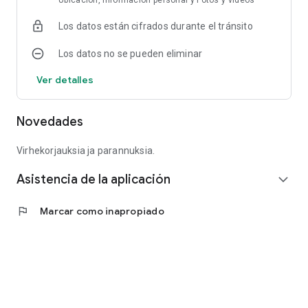
Ubicación, Información personal y Fotos y vídeos
Los datos están cifrados durante el tránsito
Los datos no se pueden eliminar
Ver detalles
Novedades
Virhekorjauksia ja parannuksia.
Asistencia de la aplicación
expand_more
flag
Marcar como inapropiado