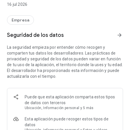
que más le convengan. Gracias a la integración de Google
16 jul 2026
Maps, puedes ver conciertos gratuitos con sus recompensas
directamente desde el mapa.
Como conductor, siempre tendrás al equipo de Flov a tu lado
Empresa
antes, durante y después del viaje. Puede contactarnos
cómodamente directamente en la aplicación.
Seguridad de los datos
arrow_forward
Libertad, flexibilidad y variedad: eso es lo que necesitas para
Flova.
La seguridad empieza por entender cómo recogen y
Tenga en cuenta que el uso de la aplicación requiere una
comparten tus datos los desarrolladores. Las prácticas de
cuenta de conductor activa con Flov.
privacidad y seguridad de los datos pueden variar en función
Leer más: www.flovi.io
de tu uso de la aplicación, el territorio donde la uses y tu edad.
El desarrollador ha proporcionado esta información y puede
actualizarla con el tiempo.
Puede que esta aplicación comparta estos tipos
de datos con terceros
Ubicación, Información personal y 5 más
Esta aplicación puede recoger estos tipos de
datos