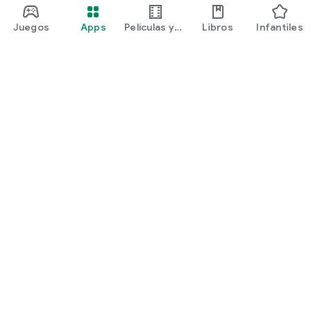
Juegos
Apps
Películas y
Libros
Infantiles
programas
Google Play
Play Pass
Play Points
Tarjetas de regalo
Canjear
Política de reembolsos
Niños y familia
Guía para padres