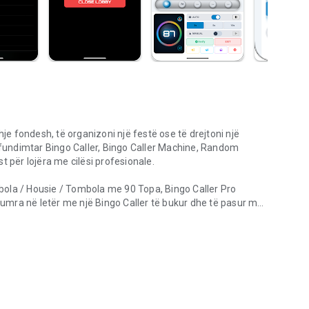
hje fondesh, të organizoni një festë ose të drejtoni një
ërfundimtar Bingo Caller, Bingo Caller Machine, Random
t për lojëra me cilësi profesionale.
ola / Housie / Tombola me 90 Topa, Bingo Caller Pro
mra në letër me një Bingo Caller të bukur dhe të pasur me
je, tabelë TV dhe karta dixhitale.
oni juaj ose shfaqni një Tabelë Bingo mahnitëse në TV ose