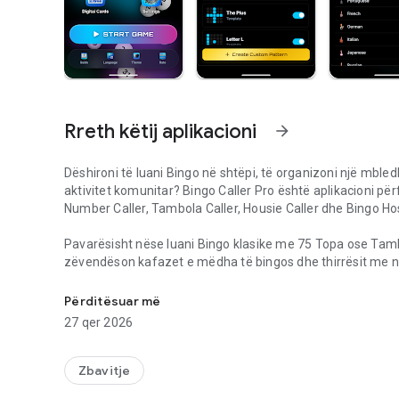
Rreth këtij aplikacioni
arrow_forward
Dëshironi të luani Bingo në shtëpi, të organizoni një mbled
aktivitet komunitar? Bingo Caller Pro është aplikacioni p
Number Caller, Tambola Caller, Housie Caller dhe Bingo Hos
Pavarësisht nëse luani Bingo klasike me 75 Topa ose Tamb
zëvendëson kafazet e mëdha të bingos dhe thirrësit me nu
Thirrës Pro Bingo & Tambola! Gjenerator numrash jashtë lin
funksione jashtë linje. Organizoni lojëra direkt nga telef
projektorin tuaj.
Përditësuar më
27 qer 2026
🏆 KARAKTERISTIKA PREMIUM TË HOSTIMIT
Zbavitje