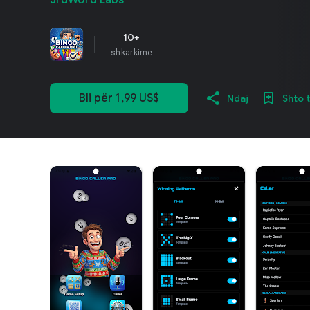
3rdWord Labs
10+
shkarkime
Bli për 1,99 US$
Ndaj
Shto 