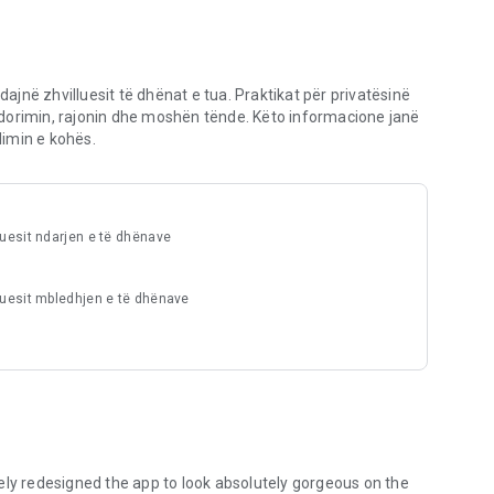
i menjëherë në modalitetin horizontal për të shfaqur një
V ose projektor. Kaloni pa probleme midis Modalitetit të
jën tuaj.
dajnë zhvilluesit të dhënat e tua. Praktikat për privatësinë
dorimin, rajonin dhe moshën tënde. Këto informacione janë
imin e kohës.
luesit ndarjen e të dhënave
 u lejon lojtarëve të gjenerojnë menjëherë kartat virtuale të
tyre inteligjentë duke përdorur çdo shfletues interneti.
luesit mbledhjen e të dhënave
t relaksues ndërsa aplikacioni telefonon automatikisht çdo
y redesigned the app to look absolutely gorgeous on the
ë menjëherë midis spanjishtes, frëngjishtes, gjermanishtes,