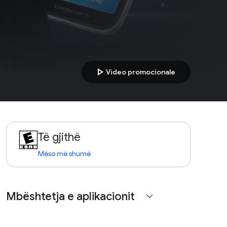
play_arrow
Video promocionale
Të gjithë
Mëso më shumë
Mbështetja e aplikacionit
expand_more