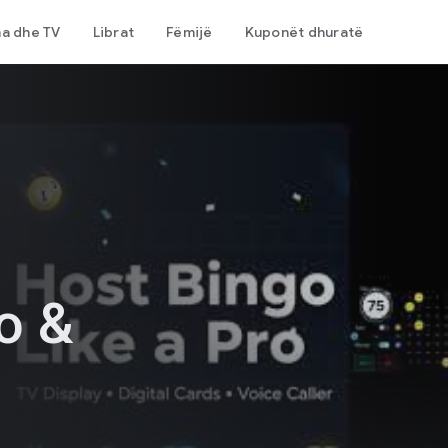
ma dhe TV
Librat
Fëmijë
Kuponët dhuratë
o &