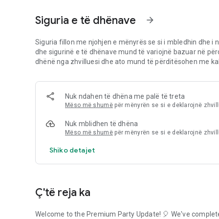
📱 Mënyrat e Shfaqjes së Telefonit dhe TV-së
Siguria e të dhënave
arrow_forward
Organizoni lojëra të rehatshme nga telefoni juaj ose kalon
Tabelë Bingo të madhe dhe të lehtë për t’u lexuar në një T
Telefonit dhe Modalitetit të TV në çdo kohë pa ndërprerë lo
Siguria fillon me njohjen e mënyrës se si i mbledhin dhe i n
dhe sigurinë e të dhënave mund të variojnë bazuar në për
dhënë nga zhvilluesi dhe ato mund të përditësohen me kal
Nuk ndahen të dhëna me palë të treta
🖨️ Kartat Virtuale Dixhitale të Bingos
Mëso më shumë
për mënyrën se si e deklarojnë zhvil
Analoni plotësisht printimin. Shfaqni një kod të madh QR që
Nuk mblidhen të dhëna
Bingos me 75 Topa ose Tambola me 90 Topa në telefonat e 
Mëso më shumë
për mënyrën se si e deklarojnë zhvil
Shiko detajet
🗣️ Thirrës Zëror Shumëgjuhësh
Ç'të reja ka
Zgjidhni nga zërat e personazheve argëtues ose lajmëtarë
Welcome to the Premium Party Update! 🎈 We've completel
numër. I gjithë ndërfaqja dhe thirrësi zëri mund të kalojn