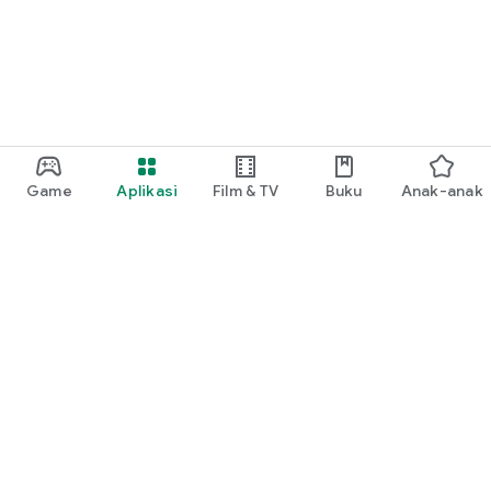
Game
Aplikasi
Film & TV
Buku
Anak-anak
Google Play
Play Pass
Play Points
Kartu voucher