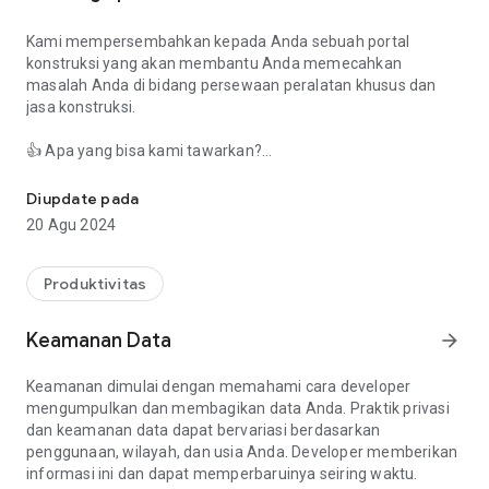
Kami mempersembahkan kepada Anda sebuah portal
konstruksi yang akan membantu Anda memecahkan
masalah Anda di bidang persewaan peralatan khusus dan
jasa konstruksi.
👍 Apa yang bisa kami tawarkan?
CIS Exchange - situs konstruksi untuk penyewaan peralatan khus
papan buletin gratis;
Diupdate pada
Pesanan konstruksi tanpa perantara;
20 Agu 2024
Obrolan yang nyaman;
Bagian iklan panas "Gratis sekarang";
Pencarian cepat untuk karyawan;
Produktivitas
Sistem penilaian dan ulasan;
Pencarian nyaman di peta;
Keamanan Data
arrow_forward
Pemberitahuan push.
Keamanan dimulai dengan memahami cara developer
Siap menawarkan layanan Anda? Tanggapi pesanan dari
mengumpulkan dan membagikan data Anda. Praktik privasi
individu dan perusahaan - gratis.
dan keamanan data dapat bervariasi berdasarkan
penggunaan, wilayah, dan usia Anda. Developer memberikan
👍 Kategori:
informasi ini dan dapat memperbaruinya seiring waktu.