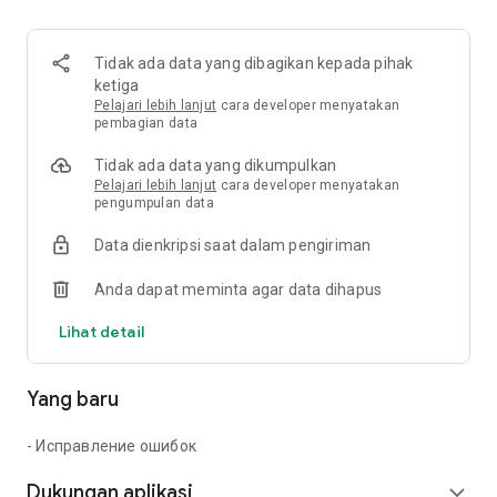
Penyewaan peralatan khusus;
transportasi kargo;
jasa konstruksi;
Tidak ada data yang dibagikan kepada pihak
Bahan bangunan;
ketiga
Transportasi dan peralatan;
Pelajari lebih lanjut
cara developer menyatakan
Pekerjaan.
pembagian data
Tidak ada data yang dikumpulkan
Umpan Balik
Pelajari lebih lanjut
cara developer menyatakan
pengumpulan data
Kami akan senang mendengar tentang ide, saran, dan
komentar Anda. Jika Anda memiliki kesulitan dan
Data dienkripsi saat dalam pengiriman
pertanyaan, tulis ke email kami app@birzha-sng.ru
Anda dapat meminta agar data dihapus
Lihat detail
Yang baru
- Исправление ошибок
Dukungan aplikasi
expand_more