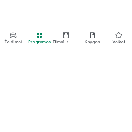
Žaidimai
Programos
Filmai ir
Knygos
Vaikai
televizija
Google Play
Play Pass
„Play“ taškai
Dovanų kortelės
Išpirkti