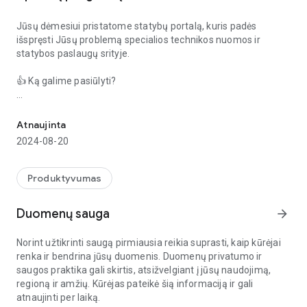
Jūsų dėmesiui pristatome statybų portalą, kuris padės
išspręsti Jūsų problemą specialios technikos nuomos ir
statybos paslaugų srityje.
👍 Ką galime pasiūlyti?
NVS birža – specialios technikos nuomos ir statybos paslaugų sta
Nemokama skelbimų lenta;
Statybos užsakymai be tarpininkų;
Atnaujinta
Patogus pokalbis;
2024-08-20
Karštų skelbimų rubrika „Dabar nemokamai“;
Greita darbuotojų paieška;
Įvertinimų ir apžvalgų sistema;
Produktyvumas
Patogi paieška žemėlapyje;
Push pranešimai.
Duomenų sauga
arrow_forward
Pasiruošę pasiūlyti savo paslaugas? Atsakykite į asmenų ir
Norint užtikrinti saugą pirmiausia reikia suprasti, kaip kūrėjai
įmonių užsakymus – tai nemokama.
renka ir bendrina jūsų duomenis. Duomenų privatumo ir
saugos praktika gali skirtis, atsižvelgiant į jūsų naudojimą,
👍 Kategorijos:
regioną ir amžių. Kūrėjas pateikė šią informaciją ir gali
atnaujinti per laiką.
Specialios įrangos nuoma;