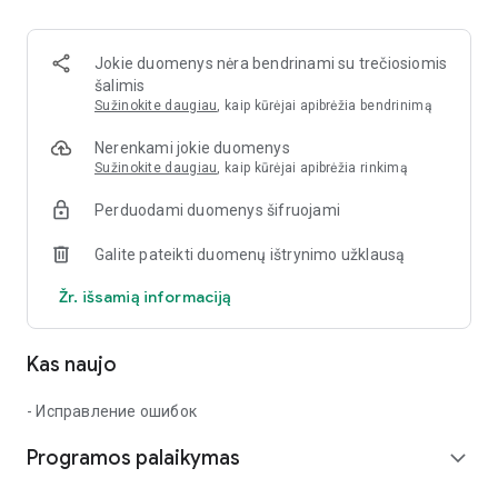
Krovinių gabenimas;
Statybos paslaugos;
Statybinės medžiagos;
Jokie duomenys nėra bendrinami su trečiosiomis
Transportas ir įranga;
šalimis
Darbas.
Sužinokite daugiau
, kaip kūrėjai apibrėžia bendrinimą
🔔 Atsiliepimai
Nerenkami jokie duomenys
Sužinokite daugiau
, kaip kūrėjai apibrėžia rinkimą
Mums bus malonu išgirsti apie jūsų idėjas, pasiūlymus ir
Perduodami duomenys šifruojami
pastabas. Jei turite kokių nors sunkumų ir klausimų, rašykite
mūsų paštu app@birzha-sng.ru
Galite pateikti duomenų ištrynimo užklausą
Žr. išsamią informaciją
Kas naujo
- Исправление ошибок
Programos palaikymas
expand_more