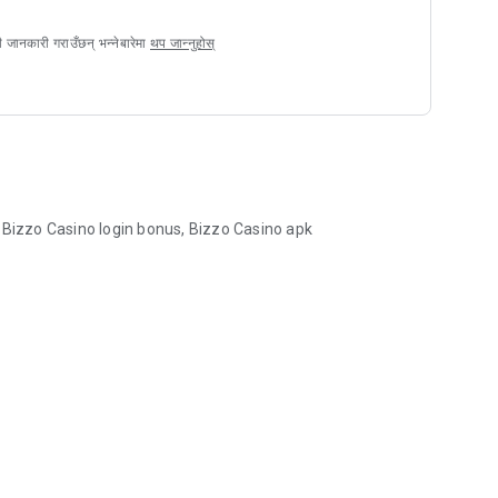
परामर्श समाधानहरूको साथ आफ्नो व्यवसायलाई सशक्त बनाउन आजै Bizzo Casino
 जानकारी गराउँछन् भन्नेबारेमा
थप जान्नुहोस्
 Bizzo Casino login bonus, Bizzo Casino apk