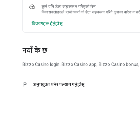
कुनै पनि डेटा सङ्कलन गरिएको छैन
उद्योग विशेषज्ञहरूसँग जोडिन र अत्याधुनिक IT अन्तर्दृष्टि र व्यक्तिगत 
विकासकर्ताहरूले प्रयोगकर्ताको डेटा सङ्कलन गरिने कुराका बारेमा कसरी
apk डाउनलोड गर्नुहोस्।
विवरणहरू हेर्नुहोस्
नयाँ के छ
Bizzo Casino login, Bizzo Casino app, Bizzo Casino bonus,
flag
अनुपयुक्त भनेर फ्ल्याग गर्नुहोस्