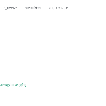
पुस्तकहरू
बालबालिका
उपहार कार्डहरू
इच्छासूचीमा थप्नुहोस्