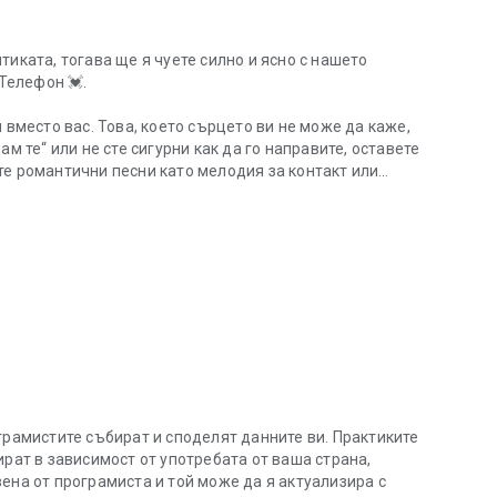
иката, тогава ще я чуете силно и ясно с нашето
Телефон 💓.
и вместо вас
. Това, което сърцето ви не може да каже,
м те“ или не сте сигурни как да го направите, оставете
те романтични песни като мелодия за контакт или
то романтични мелодии.
 уведомление и усещайте любовта всеки път, когато
любов под формата на романтични мелодии по имейл
ма, за да се събуждате всяка сутрин.
етен контакт;
жи или по имейл;
грамистите събират и споделят данните ви. Практиките
независимо дали търсите песен, с която да изразите
ират в зависимост от употребата от ваша страна,
бстановка в спалнята. Нека всеки ден е Свети Валентин
ена от програмиста и той може да я актуализира с