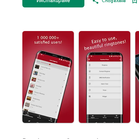
Инсталиране
Споделяне