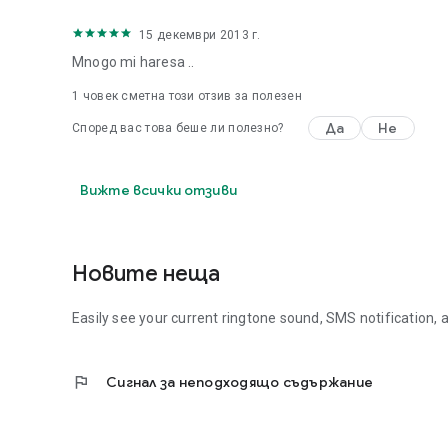
15 декември 2013 г.
Mnogo mi haresa ..
1 човек сметна този отзив за полезен
Да
Не
Според вас това беше ли полезно?
Вижте всички отзиви
Новите неща
Easily see your current ringtone sound, SMS notification,
flag
Сигнал за неподходящо съдържание