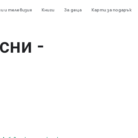
и и телевизия
Книги
За деца
Карти за подарък
сни -