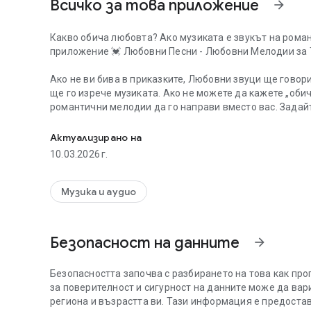
Всичко за това приложение
arrow_forward
Какво обича любовта? Ако музиката е звукът на романт
приложение 💓 Любовни Песни - Любовни Мелодии за 
Ако не ви бива в приказките, Любовни звуци ще говор
ще го изрече музиката. Ако не можете да кажете „обича
романтични мелодии да го направи вместо вас. Задай
Любовни песни ще говори вместо вас! Я чуете с наше
мелодии для смс на телефона си. Задайте мелодии на
получите съобщение от половинката си. Изпращайте 
Актуализирано на
или чрез социалните мрежи или ги задавайте като алар
10.03.2026 г.
Налични функции
:
Музика и аудио
💓 задайте като обща мелодия за звънене или за конкр
💓 задайте като звук за аларма или таймер;
💓 задайте като мелодии для смс;
Безопасност на данните
arrow_forward
💓 задайте като приспособление;
💓 запазвайте звуци и ги споделяйте в социалните мре
Безопасността започва с разбирането на това как про
Тръгнете на романтично пътуване с романтични песни 
за поверителност и сигурност на данните може да вар
най-съкровените си чувства, или искате романтична о
региона и възрастта ви. Тази информация е предостав