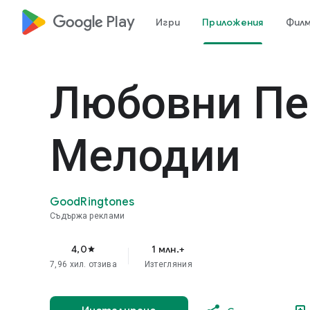
google_logo Play
Игри
Приложения
Филм
Любовни Пе
Мелодии
GoodRingtones
Съдържа реклами
4,0
1 млн.+
star
7,96 хил. отзива
Изтегляния