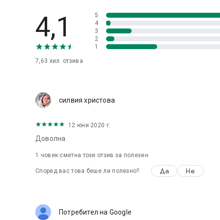
4,1
5
4
3
2
1
7,63 хил.
отзива
силвия христова
12 юни 2020 г.
Доволна
1 човек сметна този отзив за полезен
Да
Не
Според вас това беше ли полезно?
Потребител на Google