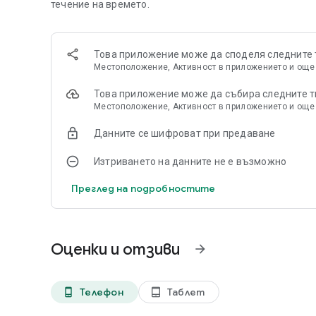
– създавайте романтична атмосфера без значение къд
течение на времето.
Любовните песни могат да се използват
половинката си, ще получавате любов. Времето лети, така че изтеглете романти
Това приложение може да споделя следните т
звънене безплатно и нека всеки ден е романтичен пра
Местоположение, Активност в приложението и още
Използвайте романтични песни, за да изразите любов
Това приложение може да събира следните т
успешно партньора си с романтична муз
Местоположение, Активност в приложението и още
Данните се шифроват при предаване
Изтриването на данните не е възможно
Преглед на подробностите
Оценки и отзиви
arrow_forward
Телефон
Таблет
phone_android
tablet_android