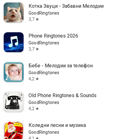
Котка Звуци - Забавни Мелодии
GoodRingtones
3,7
star
Phone Ringtones 2026
GoodRingtones
3,7
star
Бебе - Mелодии за телефон
GoodRingtones
4,2
star
Old Phone Ringtones & Sounds
GoodRingtones
4,2
star
Коледни песни и музика
GoodRingtones
4,1
star