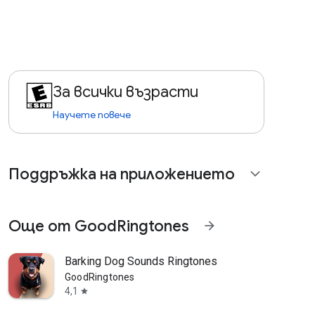
За всички възрасти
Научете повече
Поддръжка на приложението
expand_more
Още от GoodRingtones
arrow_forward
Barking Dog Sounds Ringtones
GoodRingtones
4,1
star