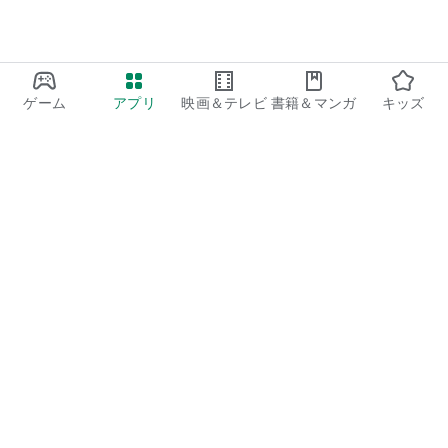
ゲーム
アプリ
映画＆テレビ
書籍＆マンガ
キッズ
Google Play
Play Pass
Play Points
ギフトカード
コードを利用
払い戻しに関するポリシー