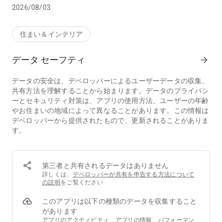
・細かい条件でお気に入りの賃貸マンション/賃貸アパートを
2026/08/03
探したい
・賃貸物件検索アプリで自分のお気に入りの不動産/お部屋を
探したい
住まい＆インテリア
・お気に入りの賃貸を部屋探しアプリを使って見つけたい
・賃貸物件/不動産/部屋探しにあまり時間を掛けたくない
データ セーフティ
arrow_forward
・自分好みの条件を保存して、お気に入りの賃貸を探したい
・最新の不動産情報が見れる賃貸物件検索アプリを使いたい
データの安全は、デベロッパーによるユーザーデータの収集、
・気になった賃貸マンション、賃貸アパートを「お気に入り」
共有方法を理解することから始まります。データのプライバシ
機能で管理したい
ーとセキュリティ対策は、アプリの使用方法、ユーザーの年齢
・「お気に入り」に登録した賃貸マンション、賃貸アパートを
やお住まいの地域によって異なることがあります。この情報は
まとめて問い合わせしたい
デベロッパーから提供されたもので、更新されることがありま
・新着のお部屋/不動産をすぐに検索できる賃貸物件検索アプ
す。
リを使いたい
・お気に入りの条件やこだわりで賃貸物件検索をしたい
・お部屋探し/賃貸物件検索を細かく条件を指定してお気に入
りの賃貸物件を探したい
第三者と共有されるデータはありません
・マンションやアパートを不動産屋で条件をみて探すのではな
詳しくは、
デベロッパーが共有を申告する方法について
く、お気に入りの条件で探したい
の説明
をご覧ください
・不動産情報の質が高いアプリでマンションやアパート、お部
このアプリは以下の種類のデータを収集すること
屋探しをしたい
があります
●最新で網羅的な賃貸物件情報！
アプリのアクティビティ、アプリの情報、パフォーマン
カナリーでは賃貸物件の管理会社から最新情報を取得している