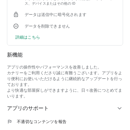
ス、デバイスまたはその他の ID
ため、新着賃貸物件をすぐに掲載。
不動産/賃貸市場における募集情報も毎日収集しているほか、
データは送信中に暗号化されます
大手ポータルサイトの賃貸物件・不動産も掲載されているた
め、募集中賃貸物件はほぼすべて掲載！
データを削除できません
●賃貸物件の内見は、希望日時ですぐに内見
カナリーのアプリ内で日時選択までできるので物件の内見がス
詳細はこちら
ムーズ！
●圧倒的な賃貸物件数！
カナリーは、賃貸マンション/アパートの募集情報を毎日収集
新機能
し、掲載しています。
豊富で新鮮な賃貸物件から、マンションやアパートをお気に入
アプリの操作性やパフォーマンスを改善しました。
りの条件で検索し、素敵なお部屋探しをしていただけます。
カナリーをご利用くださり誠に有難うございます。アプリをよ
賃貸物件検索アプリのカナリーで満足のいく不動産・部屋探し
り便利にお使いいただけるように継続的なアップデートを行っ
を提供いたします。
ております。
・カナリー公式HP
より快適な部屋探しができますように、日々改善につとめてま
https://canary-app.jp/
いります。
＊古いバージョンをお使いの方はアプリが正常に動かない可能
性があるので、必ずアップデートをお願いいたします。
アプリのサポート
expand_more
flag
不適切なコンテンツを報告