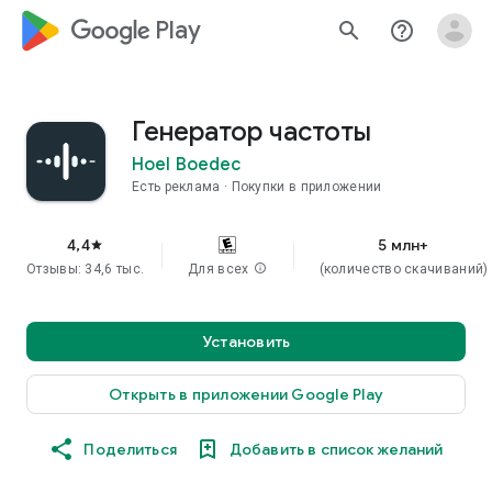
google_logo Play
search
help_outline
Генератор частоты
Hoel Boedec
Есть реклама
Покупки в приложении
4,4
5 млн+
star
Отзывы: 34,6 тыс.
Для всех
info
(количество скачиваний)
Установить
Открыть в приложении Google Play
Поделиться
Добавить в список желаний