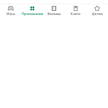
Игры
Приложения
Фильмы
Книги
Детям
Google Play
Play Pass
Play Points
Подарочные карты
Использовать
Правила возврата платежей
Дети и семья