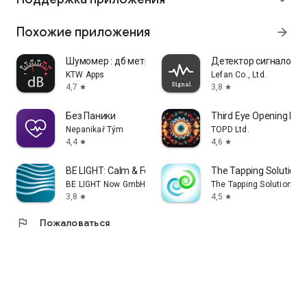
Похожие приложения
arrow_forward
Шумомер : дб метр, SPL метр
Детектор сигналов
KTW Apps
Lefan Co., Ltd.
4,7
3,8
star
star
Без Паники
Third Eye Opening Pine
Nepanikař Tým
TOPD Ltd.
4,4
4,6
star
star
BE LIGHT: Calm & Focus Boost
The Tapping Solution
BE LIGHT Now GmbH
The Tapping Solution, LL
3,8
4,5
star
star
flag
Пожаловаться