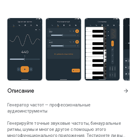
Описание
arrow_forward
Генератор частот — профессиональные
аудиоинструменты
Генерируйте точные звуковые частоты, бинауральные
ритмы, шумы и многое другое с помощью этого
многофункционального приложения. Тестируете ли вы