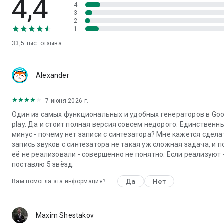
4,4
4
динамики.
3
2
Очиститель динамиков
1
Удалите воду из динамиков телефона, используя
33,5 тыс.
отзыва
определённые звуковые частоты. Если ваш динамик
звучит приглушённо после попадания воды, этот
инструмент поможет удалить жидкость.
Alexander
Генератор тонов DTMF
Генерирует двухтональные многочастотные сигналы,
7 июня 2026 г.
используемые в телекоммуникациях.
Один из самых функциональных и удобных генераторов в Goo
play. Да и стоит полная версия совсем недорого. Единственн
Генератор звуковых эффектов
минус - почему нет записи с синтезатора? Мне кажется сдела
Создавайте случайные ретро-звуковые эффекты и
запись звуков с синтезатора не такая уж сложная задача, и 
сохраняйте любимые звуки в формате WAV.
её не реализовали - совершенно не понятно. Если реализуют 
поставлю 5 звёзд.
⚙️ Расширенные функции
Да
Нет
Вам помогла эта информация?
•
Точность
: Поддержка десятичных значений (например,
7,83 Гц, 432,1 Гц, 528,5 Гц)
•
Расширенные эффекты
: Вибрато (FM), Тремоло (AM),
Maxim Shestakov
Кольцевая модуляция (RM), ШИМ