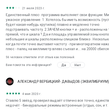
•
Управление стерео
: Независимая регулировка баланса
звука левого и правого каналов
21 июля 2023 г.
•
Предустановки
: Сохранение и управление любимыми
Единственный плюс- программа выполняет свои функции. Ми
настройками
ужасное управление. 1. Хотелось бы иметь возможность (пус
•
Экспорт аудио
: Экспортируйте ваши звуки в виде
будет какая-нибудь крутилка) плавно и медленно точно
высококачественных аудиофайлов
подстраивать частоту. 2.ЗАЧЕМ кнопки + и - расположены на 
•
Фоновый режим
: Продолжайте воспроизведение,
прямой, что и шкала ? Да и площадь управляемой зоны кноп
используя другие приложения
небольшие и шкалы расположены слишком близко . Несколько
•
Таймер
: Автоматически останавливает
когда почти точно выставил частоту - при многократном наж
воспроизведение по истечении заданного времени
плюс - палец на миллиметр влево съехал и.... на 20000 сбился. 
⚠️ Информация о безопасности и использовании
56
человек отметили этот отзыв как полезный.
Да
Нет
Вам помогла эта информация?
Слушайте
Внимание
Всегда Используйте это приложение ответственно и
поддерживайте разумный уровень громкости для защиты
органов слуха и аудиооборудования.
АЛЕКСАНДР ВЕРБИЦКИЙ- ДАВЫДОВ (ЭКВИЛИБРИУМ
Предупреждение о средствах от комаров
4 мая 2020 г.
Научные исследования показали, что ультразвуковые
частоты НЕэффективны для отпугивания комаров. Хотя
Ставлю 5 звёзд, проверил выдаёт отлично все точно, единст
некоторые приложения заявляют, что работают как
недочёт - бинауральные режимы встроенные (отдых, сон, и т. 