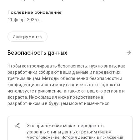
Генерация звуковых частот, бинауральных ритмов, шумов и 
аудиооборудование, экспериментируете со
звукотерапией, создаете звуковые эффекты или чистите
Последнее обновление
динамики телефона — генератор частот поможет вам.
11 февр. 2026 г.
🎵 Основные функции
Инструменты
Один осциллятор
Генерируйте тоны от 1 Гц (инфразвук) до 22 000 Гц
Безопасность данных
arrow_forward
(ультразвук) с точным управлением частотой. Выбирайте
из нескольких форм волн: синусоидальной,
Чтобы контролировать безопасность, нужно знать, как
прямоугольной, треугольной и пилообразной. Идеально
разработчики собирают ваши данные и передают их
подходит для аудиотестирования, калибровки
третьим лицам. Методы обеспечения безопасности и
акустических систем, снятия тиннитуса и научных
конфиденциальности могут зависеть от того, как вы
экспериментов.
используете приложение, а также от вашего региона и
возраста. Информация ниже предоставлена
Мультиосцилляторы
разработчиком и в будущем может измениться.
Комбинируйте несколько осцилляторов для создания
сложных гармонических звуков и аккордов.
Накладывайте различные частоты и формы волн для
экспериментов с акустическими явлениями.
Это приложение может передавать
указанные типы данных третьим лицам
Синтезатор
Местоположение, История действий в приложении