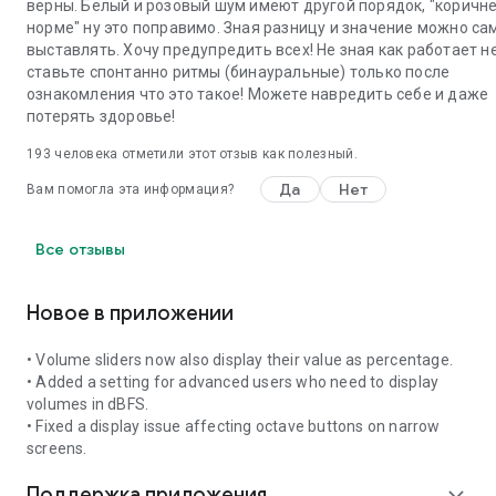
репелленты, генерируя ультразвук (15 000–22 000 Гц),
верны. Белый и розовый шум имеют другой порядок, "коричн
достоверных доказательств их использования нет.
норме" ну это поправимо. Зная разницу и значение можно са
выставлять. Хочу предупредить всех! Не зная как работает н
🎯 Примеры использования
ставьте спонтанно ритмы (бинауральные) только после
ознакомления что это такое! Можете навредить себе и даже
• Тестирование и калибровка аудиооборудования
потерять здоровье!
• Тестирование частотной характеристики динамиков и
193
человека отметили этот отзыв как полезный.
наушников
• Облегчение звона в ушах и звуковая терапия
Да
Нет
Вам помогла эта информация?
• Медитация и релаксация с помощью бинауральных
ритмов
• Снотворное с помощью генерации шума
Все отзывы
• Настройка музыкальных инструментов и тренировка
слуха
Новое в приложении
• Обучение физике волн и акустике
• Эксперименты с собачьим свистком и ультразвуком
• Акустический анализ помещения
• Volume sliders now also display their value as percentage.
• Удаление воды из телефонных динамиков
• Added a setting for advanced users who need to display
• Создание звуковых эффектов
volumes in dBFS.
• Fixed a display issue affecting octave buttons on narrow
screens.
Поддержка приложения
expand_more