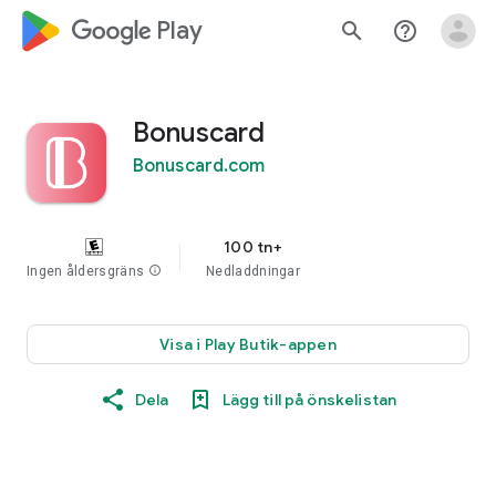
google_logo Play
search
help_outline
Bonuscard
Bonuscard.com
100 tn+
Ingen åldersgräns
info
Nedladdningar
Visa i Play Butik-appen
Dela
Lägg till på önskelistan