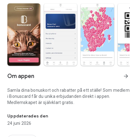
Om appen
arrow_forward
Samla dina bonuskort och rabatter på ett ställe! Som medlem
i Bonuscard får du unika erbjudanden direkt i appen.
Medlemskapet är självklart gratis.
Digitala förmåner och rabatter - för alla!
Uppdaterades den
24 juni 2026