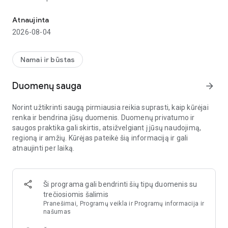
protingas komfortas jūsų namuose
• Šilumos siurbliai ir katilai su LAN jungtimi ir sistemos valdikliu
CR400 arba CW400
Atnaujinta
• Šilumos siurbliai: Compress 7800i LW (M) su Connect-Key
2026-08-04
• Vėdinimo sistemos: Vent 5000 C, Vent 4000 CC
• Split tipo oro kondicionieriai su IP moduliu
• Dujinis vandens šildytuvas: Therm 5000 Serija
Namai ir būstas
Pagrindinės funkcijos yra:
Duomenų sauga
arrow_forward
• Kambario temperatūros , darbo režimų ir laiko programos
veikimas
Norint užtikrinti saugą pirmiausia reikia suprasti, kaip kūrėjai
• Karšto vandens veikimas
renka ir bendrina jūsų duomenis. Duomenų privatumo ir
• Energijos stebėjimas su vertėmis
saugos praktika gali skirtis, atsižvelgiant į jūsų naudojimą,
• Ventiliatoriaus lygio rodymas
regioną ir amžių. Kūrėjas pateikė šią informaciją ir gali
• Įrenginio būsenos rodymas
atnaujinti per laiką.
• Orų ir lauko temperatūros rodymas
• Pranešimai apie klaidas
Ne visos funkcijos palaikomos kiekviename irenginyje. Ne
visus irenginius galima isigyti visose šalyse.
Ši programa gali bendrinti šių tipų duomenis su
Patikrinkite įrenginio dokumentaciją arba IP šliuzą, ar jis
trečiosiomis šalimis
suderinamas su HomeCom Easy.
Pranešimai, Programų veikla ir Programų informacija ir
Naujos funkcijos ir papildomas įrenginio palaikymas bus
našumas
reguliariai pridedami.