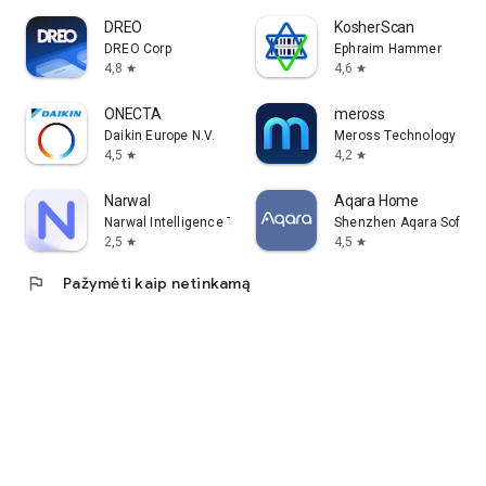
DREO
KosherScan
DREO Corp
Ephraim Hammer
4,8
4,6
star
star
ONECTA
meross
Daikin Europe N.V.
Meross Technology Limi
4,5
4,2
star
star
Narwal
Aqara Home
Narwal Intelligence Technology
Shenzhen Aqara Software
2,5
4,5
star
star
flag
Pažymėti kaip netinkamą