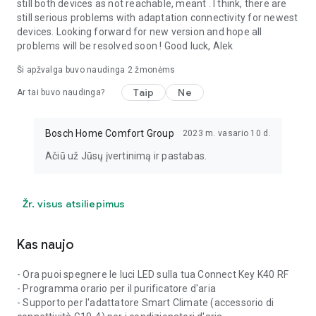
still both devices as not reachable, meant . I think, there are
still serious problems with adaptation connectivity for newest
devices. Looking forward for new version and hope all
problems will be resolved soon ! Good luck, Alek
Ši apžvalga buvo naudinga
2
žmonėms
Taip
Ne
Ar tai buvo naudinga?
Bosch Home Comfort Group
2023 m. vasario 10 d.
Ačiū už Jūsų įvertinimą ir pastabas.
Žr. visus atsiliepimus
Kas naujo
- Ora puoi spegnere le luci LED sulla tua Connect Key K40 RF
- Programma orario per il purificatore d'aria
- Supporto per l'adattatore Smart Climate (accessorio di