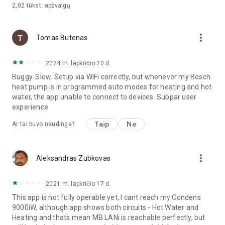
2,02 tūkst.
apžvalgų
more_vert
Tomas Butenas
2024 m. lapkričio 20 d.
Buggy. Slow. Setup via WiFi correctly, but whenever my Bosch
heat pump is in programmed auto modes for heating and hot
water, the app unable to connect to devices. Subpar user
experience
Taip
Ne
Ar tai buvo naudinga?
more_vert
Aleksandras Zubkovas
2021 m. lapkričio 17 d.
This app is not fully operable yet, I cant reach my Condens
9000iW, although app shows both circuits - Hot Water and
Heating and thats mean MB LANi is reachable perfectly, but