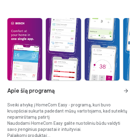
Apie šią programą
arrow_forward
Sveiki atvykę į HomeCom Easy - programą, kuri buvo
kruopšciai sukurta padedant mūsų vartotojams, kad suteiktų
nepamirštamą patirtį
Naudodami HomeCom Easy galite nuotoliniu būdu valdyti
savo įrenginius paprastai ir intuityviai.
Palaikomi produktai: