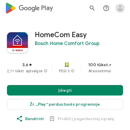
google_logo Play
search
help_outline
HomeCom Easy
Bosch Home Comfort Group
3,6
100 tūkst.+
star
2,11 tūkst. apžvalgos
info
PEGI 3
info
Atsisiuntimai
Įdiegti
Žr. „Play“ parduotuvės programoje
Bendrinti
Pridėti į pageidavimų sąrašą