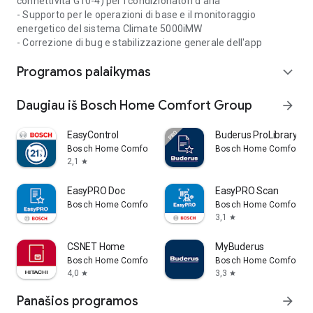
connettività G10-4) per i condizionatori d'aria
- Supporto per le operazioni di base e il monitoraggio
energetico del sistema Climate 5000iMW
- Correzione di bug e stabilizzazione generale dell'app
Programos palaikymas
expand_more
Daugiau iš Bosch Home Comfort Group
arrow_forward
EasyControl
Buderus ProLibrary
Bosch Home Comfort Group
Bosch Home Comfort Gr
2,1
star
EasyPRO Doc
EasyPRO Scan
Bosch Home Comfort Group
Bosch Home Comfort Gr
3,1
star
CSNET Home
MyBuderus
Bosch Home Comfort Group
Bosch Home Comfort Gr
4,0
3,3
star
star
Panašios programos
arrow_forward