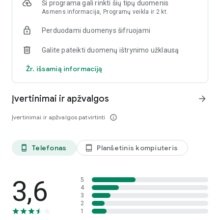
Ši programa gali rinkti šių tipų duomenis
Asmens informacija, Programų veikla ir 2 kt.
Informacinis pranešimas apie duomenis pagal Reglamentą
(ES) 2023/2854 („Duomenų aktas“), skirtas susijusioms
Perduodami duomenys šifruojami
paslaugoms: https://information-on-product-and-service-
related-data.ttprivacy.com/HomeComEasy-MyBuderus-
Galite pateikti duomenų ištrynimo užklausą
IVTAnywhereII-VulcanoConnect-EasyControl-MyMode
Žr. išsamią informaciją
Įvertinimai ir apžvalgos
arrow_forward
Įvertinimai ir apžvalgos patvirtinti
info_outline
Telefonas
Planšetinis kompiuteris
phone_android
tablet_android
3,6
5
4
3
2
1