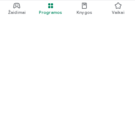
Žaidimai
Programos
Knygos
Vaikai
Google Play
Play Pass
„Play“ taškai
Dovanų kortelės
Išpirkti
Lėšų grąžinimo politika
Vaikai ir šeima