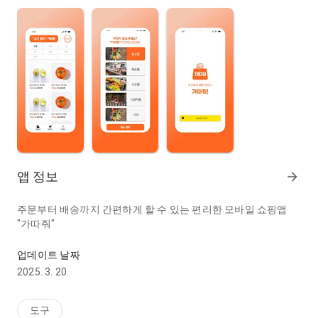
앱 정보
arrow_forward
주문부터 배송까지 간편하게 할 수 있는 편리한 모바일 쇼핑앱
"가따줘"
다양한 지역 상점, 저렴한 가격 편리한 가따줘로 쇼핑을 즐겨보세요.
업데이트 날짜
2025. 3. 20.
도구