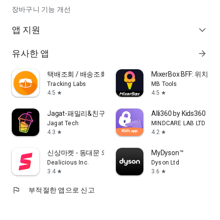
장바구니 기능 개선
앱 지원
expand_more
유사한 앱
arrow_forward
택배조회 / 배송조회
MixerBox BFF: 위치
Tracking Labs
MB Tools
4.5
4.5
star
star
Jagat-패밀리&친구 찾기
Alli360 by Kids360
Jagat Tech
MINDCARE LAB LTD
4.3
4.2
star
star
신상마켓 - 동대문 의류 도매시장
MyDyson™
Dealicious Inc.
Dyson Ltd
3.4
3.6
star
star
flag
부적절한 앱으로 신고