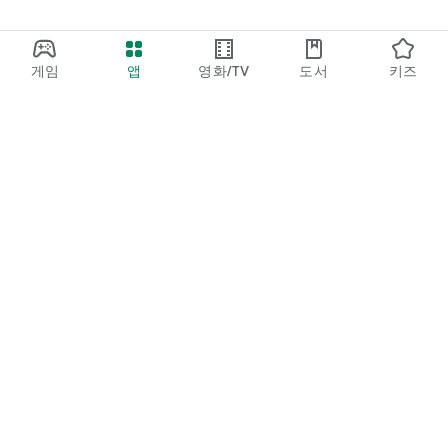
게임
앱
영화/TV
도서
키즈
Google Play
Play Pass
Play 포인트
기프트 카드
코드 등록
환불 정책
어린이/가족