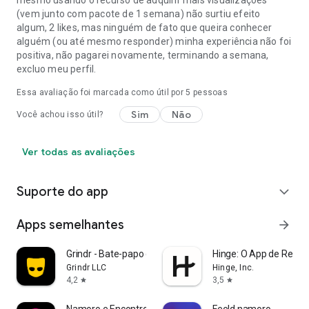
(vem junto com pacote de 1 semana) não surtiu efeito
algum, 2 likes, mas ninguém de fato que queira conhecer
alguém (ou até mesmo responder) minha experiência não foi
positiva, não pagarei novamente, terminando a semana,
excluo meu perfil.
Essa avaliação foi marcada como útil por
5
pessoas
Sim
Não
Você achou isso útil?
Ver todas as avaliações
Suporte do app
expand_more
Apps semelhantes
arrow_forward
Grindr - Bate-papo gay
Hinge: O App de Rela
Grindr LLC
Hinge, Inc.
4,2
3,5
star
star
Namoro e Encontros – Catchyy
Feeld namoro