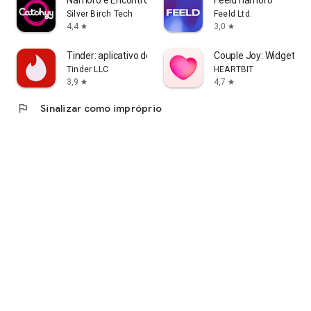
Silver Birch Tech
Feeld Ltd.
4,4
3,0
star
star
Tinder: aplicativo de namoro
Couple Joy: Widget ca
Tinder LLC
HEARTBIT
3,9
4,7
star
star
flag
Sinalizar como impróprio