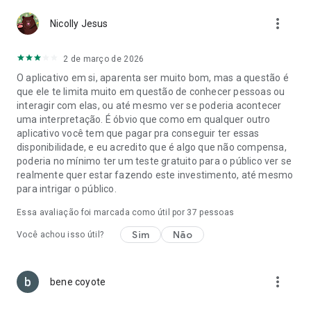
amizades e encontrar um amor verdadeiro, nós temos o que
more_vert
Nicolly Jesus
você precisa.
---
2 de março de 2026
O Bumble é um aplicativo de encontro gratrís para baixar e
O aplicativo em si, aparenta ser muito bom, mas a questão é
usar. Oferecemos pacotes opcionais de assinatura (Bumble
que ele te limita muito em questão de conhecer pessoas ou
Boost e Bumble Premium) e recursos pagos avulsos ou em
interagir com elas, ou até mesmo ver se poderia acontecer
pacotes múltiplos (Bumble Spotlight e Bumble SuperSwipe).
uma interpretação. É óbvio que como em qualquer outro
Seus dados são processados de forma segura, conforme
aplicativo você tem que pagar pra conseguir ter essas
nossa Política de Privacidade e as leis aplicáveis. Leia mais
disponibilidade, e eu acredito que é algo que não compensa,
aqui: Política de Privacidade Termos e Condições.
poderia no mínimo ter um teste gratuito para o público ver se
https://bumble.com/en/privacy
realmente quer estar fazendo este investimento, até mesmo
https://bumble.com/en/terms
para intrigar o público.
O Bumble Inc. é a empresa-mãe do Bumble, Badoo e
BumbleBFF — redes sociais e aplicativos para conhecer
Essa avaliação foi marcada como útil por
37
pessoas
pessoas, grátis para baixar e usar.
Sim
Não
Você achou isso útil?
more_vert
bene coyote