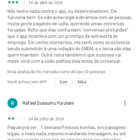
13 de abril de 2026
Não tenho nada contra o app, ou desenvolvedores. Ele
funciona bem. Só não achei legal a dinâmica com as pessoas,
muita gente pagando de culta, querendo umas conversas
forçadas. Acho que elas confundem "conversas profundas"
que o app incentiva com um protótipo de entrevista de
emprego. Em certos momentos, me senti como se estivesse
sendo submetido à uma redação do ENEM, e o tema são elas
quem mandam. Outra coisa também é que a pessoa vai
medir você com a visão política dela antes de conversar.
Essa avaliação foi marcada como útil por
30
pessoas
Sim
Não
Você achou isso útil?
more_vert
Rafael Sussumu Furutani
24 de julho de 2026
Paguei pra ver... 1 semana Pessoas bonitas, em paisagens
legais, e mais nada, mesmo mandando mensagem, ou até
mesmo usando o recurso de adquirir mais visualizações