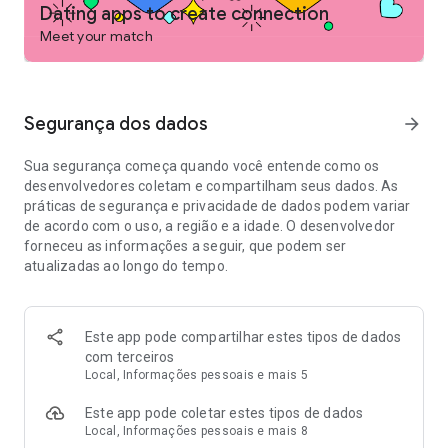
Dating apps to create connection
Experimente nossos recursos gratuitos, criados para facilitar
Meet your match
seus encontros
- Crie melhores conexões personalizando seu perfil com
interesses e respostas a perguntas que mostram quem você
é, seus gostos e o que você procura
Segurança dos dados
arrow_forward
- Confie que a pessoa com quem você está conversando é
real com a verificação de identidade
Sua segurança começa quando você entende como os
- Receba dicas de especialistas em namoro para aumentar
desenvolvedores coletam e compartilham seus dados. As
suas chances de sucesso
práticas de segurança e privacidade de dados podem variar
- Adicione sua conta Spotify para encontrar alguém que ama
de acordo com o uso, a região e a idade. O desenvolvedor
as mesmas músicas que você
forneceu as informações a seguir, que podem ser
- Converse por chamada de vídeo e compartilhe suas fotos
atualizadas ao longo do tempo.
favoritas para conhecer melhor suas conexões
- Converse com tranquilidade: todas as mensagens devem
seguir nossas diretrizes
- Compartilhe os detalhes dos seus encontros com amigos de
Este app pode compartilhar estes tipos de dados
confiança para mais segurança
com terceiros
- Precisa de uma pausa? Ative o Modo Não Perturbe e oculte
Local, Informações pessoais e mais 5
o seu perfil temporariamente e mantenha todas as suas
Este app pode coletar estes tipos de dados
conexões
Local, Informações pessoais e mais 8