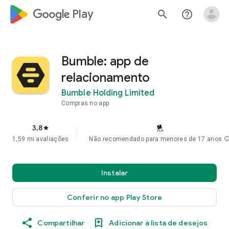
google_logo Play
search
help_outline
Bumble: app de
relacionamento
Bumble Holding Limited
Compras no app
3,8
star
1,59 mi avaliações
Não recomendado para menores de 17 anos
inf
Instalar
Conferir no app Play Store
Compartilhar
Adicionar à lista de desejos