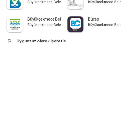
Büyükcekmece Belediyesi
Büyükcekmece Belediye
Büyükçekmece Belediyesi
Bücep
Büyükcekmece Belediyesi
Büyükcekmece Belediye
flag
Uygunsuz olarak işaretle