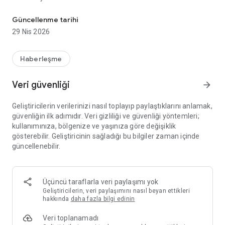
Binalar Konuşuyor mobil uygulaması cebinizde.
binanın risk durumunu, toplanma alanını, görsellerini, konum
bilgisini, özelliklerini, muhtar bilgilerini ve diğer bilgileri
Güncellenme tarihi
edinebilirsiniz.
29 Nis 2026
Haberleşme
Veri güvenliği
arrow_forward
Geliştiricilerin verilerinizi nasıl toplayıp paylaştıklarını anlamak,
güvenliğin ilk adımıdır. Veri gizliliği ve güvenliği yöntemleri;
kullanımınıza, bölgenize ve yaşınıza göre değişiklik
gösterebilir. Geliştiricinin sağladığı bu bilgiler zaman içinde
güncellenebilir.
Üçüncü taraflarla veri paylaşımı yok
Geliştiricilerin, veri paylaşımını nasıl beyan ettikleri
hakkında
daha fazla bilgi edinin
Veri toplanamadı