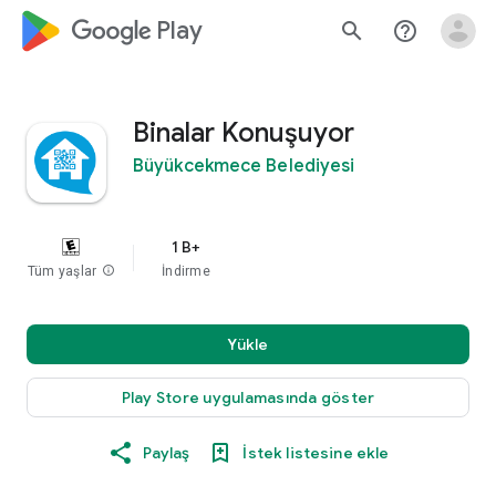
google_logo Play
search
help_outline
Binalar Konuşuyor
Büyükcekmece Belediyesi
1 B+
Tüm yaşlar
info
İndirme
Yükle
Play Store uygulamasında göster
Paylaş
İstek listesine ekle