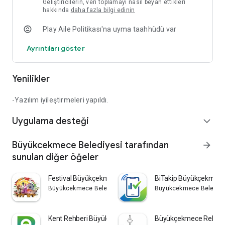
Geliştiricilerin, veri toplamayı nasıl beyan ettikleri
hakkında
daha fazla bilgi edinin
Play Aile Politikası'na uyma taahhüdü var
Ayrıntıları göster
Yenilikler
-Yazılım iyileştirmeleri yapıldı.
Uygulama desteği
expand_more
Büyükcekmece Belediyesi tarafından
arrow_forward
sunulan diğer öğeler
Festival Büyükçekmece
BiTakip Büyükçekmec
Büyükcekmece Belediyesi
Büyükcekmece Belediye
Kent Rehberi Büyükçekmece
Büyükçekmece Rehbe