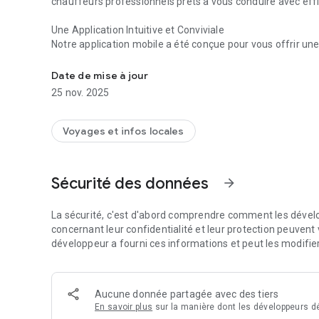
chauffeurs professionnels prêts à vous conduire avec effi
Une Application Intuitive et Conviviale
Notre application mobile a été conçue pour vous offrir une 
VTC à Strasbourg, une solution rapide et fiable pour tout
pouvez réserver votre chauffeur VTC en spécifiant votre li
L'interface facile à utiliser vous permet de planifier vos tra
Date de mise à jour
emploi du temps.
25 nov. 2025
Des Chauffeurs Professionnels et Fiables
La clé de notre service réside dans nos chauffeurs profe
Voyages et infos locales
sécurité et votre satisfaction. Tous nos conducteurs sont 
Ponctualité, courtoisie et conduite en sécurité sont le
clients.
Sécurité des données
arrow_forward
Trajets Vers Toutes les Destinations
Nous assurons des liaisons vers et depuis la ville de Stras
La sécurité, c'est d'abord comprendre comment les dévelo
que des transferts vers les hôtels, les entreprises, et les 
concernant leur confidentialité et leur protection peuvent v
géographique s'étend en Europe pour répondre à tous vos
développeur a fourni ces informations et peut les modifie
Tarification Transparente
Chez nous, la transparence est primordiale. Avant de conf
Aucune donnée partagée avec des tiers
votre trajet. Aucun frais caché ne viendra perturber votre
En savoir plus
sur la manière dont les développeurs dé