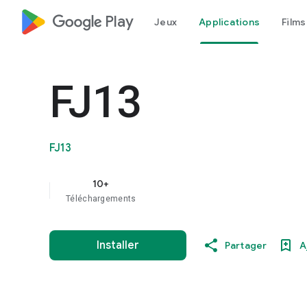
google_logo Play
Jeux
Applications
Films
FJ13
FJ13
10+
Téléchargements
Installer
Partager
A