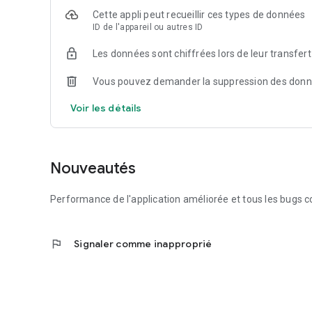
Options de Paiement
Cette appli peut recueillir ces types de données
Pour votre commodité, notre application propose des opti
ID de l'appareil ou autres ID
au paiement à bord ou sur facture (compte professionnels
expérience de voyage en réglant votre trajet directement d
Les données sont chiffrées lors de leur transfert
Service Clientèle Dédié
Vous pouvez demander la suppression des don
Notre engagement envers la satisfaction client ne s'arrête p
est disponible pour répondre à vos questions, prendre e
Voir les détails
éventuel. Nous sommes là pour vous offrir un service de qu
Nouveautés
Performance de l'application améliorée et tous les bugs c
flag
Signaler comme inapproprié