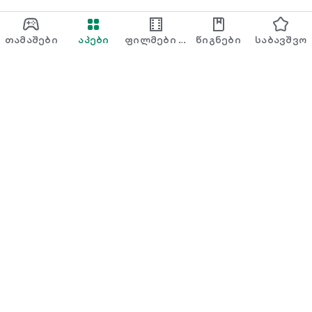
მიწოდებისთვის. გარდა ამისა, ჩვენი მართვის პლატფორმა
საშუალებას მოგცემთ გქონდეთ მეტი კონტროლი ხარჯებზე.
თამაშები
აპები
ფილმები &
წიგნები
საბავშვო
ჩამოტვირთეთ Cabify, თქვენი მანქანის ან ტაქსის
TV
ტრანსპორტირების აპი და გადაიტანეთ ან გაგზავნეთ რაც
გსურთ თქვენს ქალაქში.
Google Play მუსიკა
Play Pass
Play Points
სასაჩუქრე ბარათები
გამოყენება
თანხის დაბრუნების წესი
ბავშვები და ოჯახი