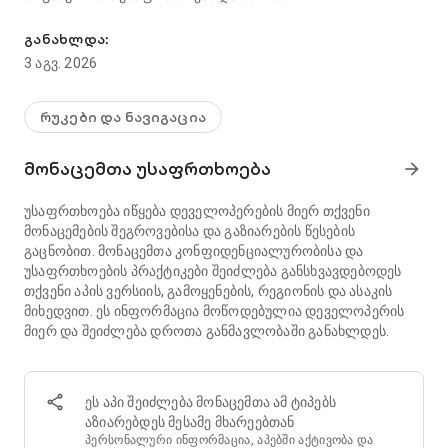
ჩამოტვირთვა Cabify უფასოდ, თქვენი სატრანსპორტო აპი. საკუ
Cabify, უსაფრთხო ტრანსპორტირების ვარიანტი თქვენი
მოგზაურობისთვის. მიაღწიეთ დანიშნულების ადგილს
განახლდა:
პრემიუმ კლასის კაბით ან კერძო მანქანით.
3 აგვ. 2026
როგორ მუშაობს?
რუკები და ნავიგაცია
1. დაჯავშნეთ ან მოითხოვეთ თქვენი მანქანით ან ტაქსით
მგზავრობა. მიუთითეთ სად იმყოფებით და აირჩიეთ თქვენი
მონაცემთა უსაფრთხოება
arrow_forward
დანიშნულება, ასევე ტრანსპორტის ტიპი, რომლის
გამოყენებაც გსურთ: Cabify, კაბინა ან მიწოდება.
უსაფრთხოება იწყება დეველოპერების მიერ თქვენი
მონაცემების შეგროვებისა და გაზიარების წესების
2. დაადასტურეთ თქვენი მოთხოვნა მოგზაურობის შეკვეთის
გაცნობით. მონაცემთა კონფიდენციალურობისა და
შესახებ და ეს არის! ჩვენ მოგაწვდით მანქანის ან ტაქსის და
უსაფრთხოების პრაქტიკები შეიძლება განსხვავდებოდეს
მძღოლის დეტალებს, მოგზაურობისთვის ან მიტანისთვის.
თქვენი აპის ვერსიის, გამოყენების, რეგიონის და ასაკის
მიხედვით. ეს ინფორმაცია მოწოდებულია დეველოპერის
3. გამგზავრებამდე გაეცანით სავარაუდო ფასს. ჩვენ
მიერ და შეიძლება დროთა განმავლობაში განახლდეს.
გეტყვით რამდენს გადაიხდით მანქანით ან კაბით
მგზავრობისთვის. გარდა ამისა, შეგიძლიათ აირჩიოთ
თქვენთვის სასურველი გადახდის მეთოდი: სადებეტო
ბარათი, საკრედიტო ბარათი ან ნაღდი ანგარიშსწორება.
ეს აპი შეიძლება მონაცემთა ამ ტიპებს
აზიარებდეს მესამე მხარეებთან
4. გააზიარეთ თქვენი მოგზაურობა. გაუგზავნეთ თქვენი
პერსონალური ინფორმაცია, აპებში აქტივობა და