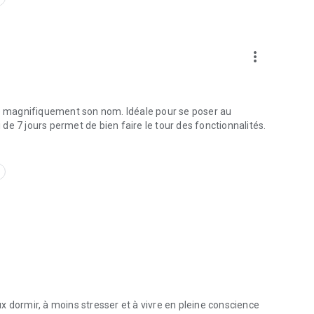
more_vert
rte magnifiquement son nom. Idéale pour se poser au
i de 7 jours permet de bien faire le tour des fonctionnalités.
eux dormir, à moins stresser et à vivre en pleine conscience