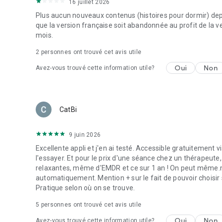
encore, nous redéfinissons les soins de santé mentale en 
16 juillet 2026
nouveaux chaque jour et des partenariats toujours plus n
Plus aucun nouveaux contenus (histoires pour dormir) depui
positif sur de plus en plus de personnes. Et si le cœur de
que la version française soit abandonnée au profit de la ve
avec des produits comme notre brume de sommeil et notre
mois.
méditation Tuft and Needle, pour plus de santé et d’épa
2
personnes ont trouvé cet avis utile
Calm est recommandé par les meilleurs psychologues, expe
Oui
Non
Avez-vous trouvé cette information utile?
* « En général, je me méfie des applis de méditation, so
conseils comme "Concentrez-vous sur votre corps". » Ne
CatBi
* « Dans notre monde frénétique et numérique, il faut parf
vie. » Mashable
9 juin 2026
* « Éliminer les distractions (…) a fini par m’aider à me dét
Excellente appli et j'en ai testé. Accessible gratuitement
important. » Tech Republic
l'essayer. Et pour le prix d'une séance chez un thérapeute,
relaxantes, même d'EMDR et ce sur 1 an ! On peut même.mi
* « Je me suis senti comme ressourcé après ma séance 
automatiquement. Mention + sur le fait de pouvoir chois
Pratique selon où on se trouve.
5
personnes ont trouvé cet avis utile
Oui
Non
Avez-vous trouvé cette information utile?