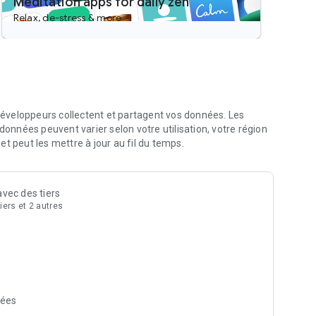
Meditation apps for daily zen
Relax, de-stress & more
éveloppeurs collectent et partagent vos données. Les
données peuvent varier selon votre utilisation, votre région
. Certaines méditations ne durent que 10 minutes et
t peut les mettre à jour au fil du temps.
 avant de dormir.
vec des tiers
s célébrités comme Eva Green.
ers et 2 autres
 morceaux exclusifs d’artistes comme Keith Urban, Lindsey
à s’apaiser et à se concentrer.
nce, étirez-vous, et ce quelle que soit votre morphologie,
nées