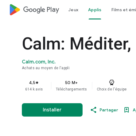
google_logo Play
Jeux
Applis
Films et ém
Calm: Méditer, 
Calm.com, Inc.
Achats au moyen de l'appli
4,5
50 M+
star
614 k avis
Téléchargements
Choix de l'équipe
Installer
Partager
A