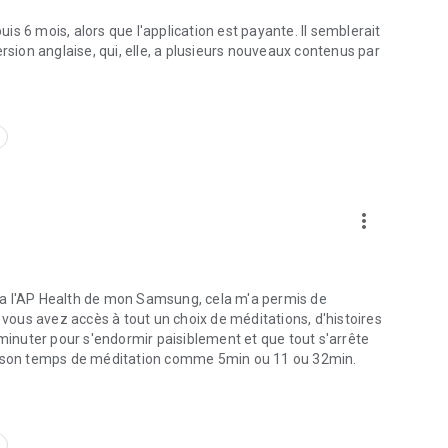
2022. Avec plus de 100 millions d’utilisateurs dont 100 000
ombreux avec de grandes entreprises, nous avons un effet
s 6 mois, alors que l'application est payante. Il semblerait
 Calm est numérique, nous nous développons aussi hors ligne
rsion anglaise, qui, elle, a plusieurs nouveaux contenus par
 collection de puzzles ou encore notre coussin de
nouissement partout dans le monde.
rts en santé mentale et par la presse :
uvent trop mystiques à mon goût. Mais Calm donne plutôt des
w York Times
more_vert
ois prendre du recul et apprécier les petites choses de la
endre et à réaliser que tout ce qui me stressait n’était pas si
 via l'AP Health de mon Samsung, cela m'a permis de
 vous avez accès à tout un choix de méditations, d'histoires
nuter pour s'endormir paisiblement et que tout s'arrête
» TechCrunch
ir son temps de méditation comme 5min ou 11 ou 32min.