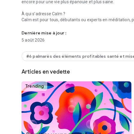
encore pour une vie plus épanouie et plus saine.
À qui s’adresse Calm ?
Calm est pour tous, débutants ou experts en méditation,
Vous aussi, découvrez les bienfaits de la méditation avec
apaisants ou d’une bonne nuit de sommeil. Nos méditations
adaptée à votre emploi du temps.
Dernière mise à jour :
5 août 2026
Thèmes :
* Calmer l’anxiété
#6 palmarès des éléments profitables santé et mis
* Gérer le stress
* Sommeil
Articles en vedette
* Concentration
* Relations
* Rompre les habitudes
Trending
* Bonheur
* Gratitude
* Estime de soi
* Amour bienveillant
* Pardon
* Absence de jugement
* Sur le chemin du travail ou de l’école