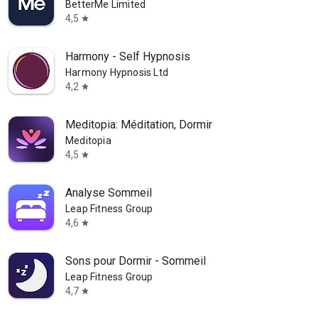
BetterMe Limited
4,5
star
Harmony - Self Hypnosis
Harmony Hypnosis Ltd
4,2
star
Meditopia: Méditation, Dormir
Meditopia
4,5
star
Analyse Sommeil
Leap Fitness Group
4,6
star
Sons pour Dormir - Sommeil
Leap Fitness Group
4,7
star