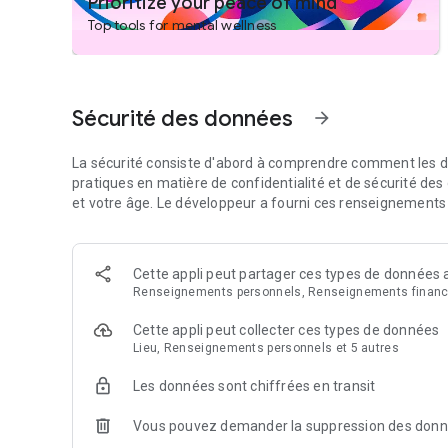
Prioritize your peace of mind
* Pleine conscience à l’université
Top tools for mental wellness
* Pleine conscience au travail
* Marche méditative
* Petits Calm
* Scan corporel
Sécurité des données
arrow_forward
L’appli inclut aussi :
La sécurité consiste d'abord à comprendre comment les d
Une nouvelle méditation par jour
pratiques en matière de confidentialité et de sécurité des 
Apprenez à méditer avec un nouveau Daily Calm quotidien
et votre âge. Le développeur a fourni ces renseignements e
peuvent vous aider à travailler, à étudier ou à vous relaxer
Histoires pour dormir
Cette appli peut partager ces types de données a
Calm offre plus de 100 histoires du soir racontées par de
Renseignements personnels, Renseignements financi
Musique
Cette appli peut collecter ces types de données
Notre bibliothèque musicale s’enrichit chaque semaine de
Lieu, Renseignements personnels et 5 autres
Stirling et même de Disney, conçus pour aider votre esprit 
Les données sont chiffrées en transit
Mouvement
Concentrez-vous sur votre corps, bougez en pleine conscie
Vous pouvez demander la suppression des don
avec nos courtes séances vidéo.