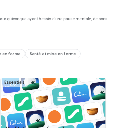
 pour quiconque ayant besoin d’une pause mentale, de sons
 Calm.
 durent de 3 à 25 min pour vous offrir la durée la mieux
e en forme
Santé et mise en forme
Essentials