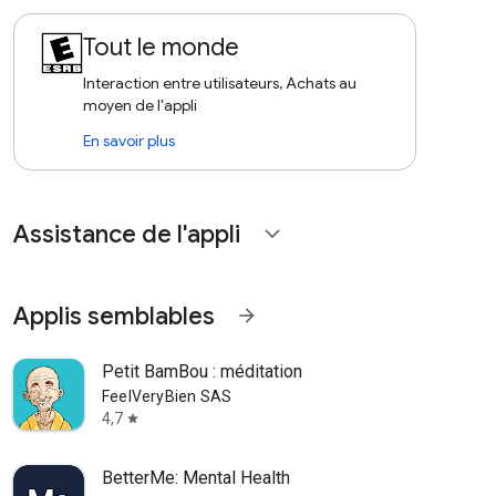
Tout le monde
Interaction entre utilisateurs, Achats au
moyen de l'appli
En savoir plus
Assistance de l'appli
expand_more
Applis semblables
arrow_forward
Petit BamBou : méditation
FeelVeryBien SAS
4,7
star
BetterMe: Mental Health