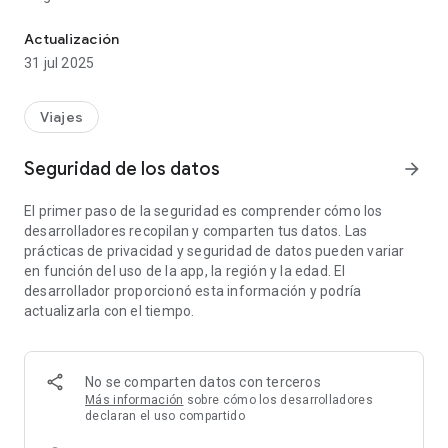
Todas nuestras asistencias en tu mano las 24hs.
Contamos con oﬁcinas en Argentina, Brasil, USA, Uruguay y
Actualización
30 representaciones en América Latina. Centrales operativas
31 jul 2025
multilingües 24x365 en Argentina, Brasil y USA.
Dos millones de personas, un millón de vehículos y más de
medio millón de hogares cubiertos. Brindamos más de
Viajes
300.000 asistencias al año: personas, vehículos y hogares.
Seguridad de los datos
arrow_forward
La Red Internacional de Prestadores de Cardinal Assistance,
incluye a las instituciones profesionales médicas más
El primer paso de la seguridad es comprender cómo los
importantes del mundo y a las empresas especializadas en
desarrolladores recopilan y comparten tus datos. Las
Asistencia a viajeros, garantizando así la calidad de nuestros
prácticas de privacidad y seguridad de datos pueden variar
servicios. Poseemos una red global con 45 coordinadores
en función del uso de la app, la región y la edad. El
exclusivos en puntos estratégicos, 12.000 prestadores
desarrollador proporcionó esta información y podría
médicos, profesionales y técnicos. Tenemos la solución más
actualizarla con el tiempo.
rápida y eficaz ante una emergencia.
Servicios garantizados, prestados por profesionales
identiﬁcados y monitoreados desde la central de atención,
asegurando la calidad de la prestación.
No se comparten datos con terceros
Más información
sobre cómo los desarrolladores
La aplicación Cardinal Assistance mejora la capacidad de
declaran el uso compartido
conectividad y disponibilidad de acceder a servicios y