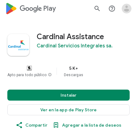
google_logo Play
search
help_outline
Cardinal Assistance
Cardinal Servicios Integrales sa.
5 K+
Apto para todo público
info
Descargas
Instalar
Ver en la app de Play Store
Compartir
Agregar a la lista de deseos