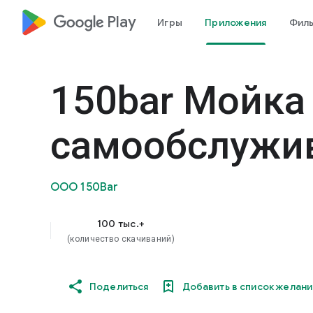
google_logo Play
Игры
Приложения
Фил
150bar Мойка
самообслужи
ООО 150Bar
100 тыс.+
(количество скачиваний)
Поделиться
Добавить в список желани