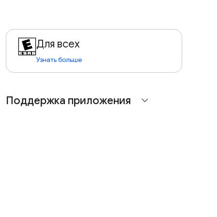
Для всех
Узнать больше
Поддержка приложения
expand_more