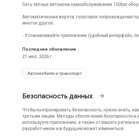
Сеть тёплых автомоек самообслуживания 150bar обо
Автоматические ворота, голосовое сопровождение п
многое другое.
- Устанавливайте приложение (удобный интерфейс, лег
Устанавливайте приложение, получайте бонусы и участ
- Мойте автомобиль
- Копите бонусы
Последнее обновление
- Оплачивайте помывку бонусами
21 июл. 2026 г.
Для этого достаточно привязать карту в нашем прил
Неизрасходованная сумма вернется Вам на счёт.
Автомобили и транспорт
География присутствия наших автомоек расширяется 
Безопасность данных
arrow_forward
С любовью, команда 150bar
Чтобы контролировать безопасность, нужно знать, ка
третьим лицам. Методы обеспечения безопасности и к
используете приложение, а также от вашего региона 
разработчиком и в будущем может измениться.