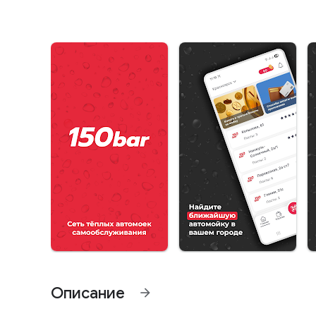
Описание
arrow_forward