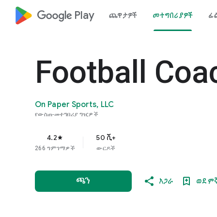
google_logo Play
ጨዋታዎች
መተግበሪያዎች
ፊ
Football Coa
On Paper Sports, LLC
የውስጠ-መተግበሪያ ግዢዎች
4.2
50 ሺ+
star
266 ግምገማዎች
ውርዶች
ጫን
አጋራ
ወደ ም