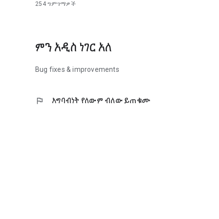
254
ግምገማዎች
ምን አዲስ ነገር አለ
Bug fixes & improvements
flag
አግባብነት የለውም ብለው ይጠቁሙ