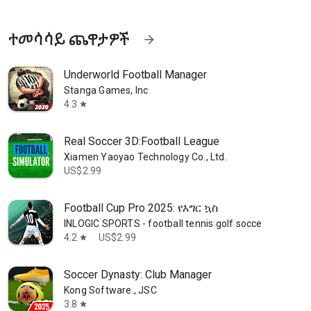
ተመሳሳይ ጨዋታዎች
arrow_forward
Underworld Football Manager
Stanga Games, Inc
4.3
star
Real Soccer 3D:Football League
Xiamen Yaoyao Technology Co., Ltd.
US$2.99
Football Cup Pro 2025: የእግር ኳስ
INLOGIC SPORTS - football tennis golf soccer
4.2
US$2.99
star
Soccer Dynasty: Club Manager
Kong Software., JSC
3.8
star