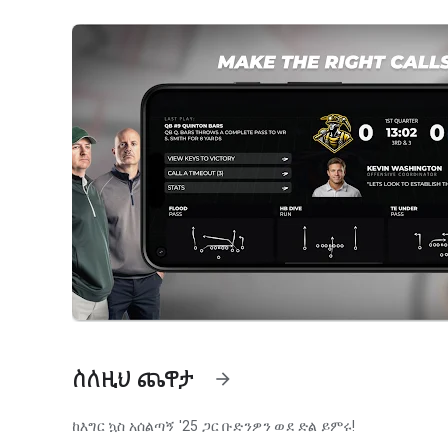
ስለዚህ ጨዋታ
arrow_forward
ከእግር ኳስ አሰልጣኝ '25 ጋር ቡድንዎን ወደ ድል ይምሩ!