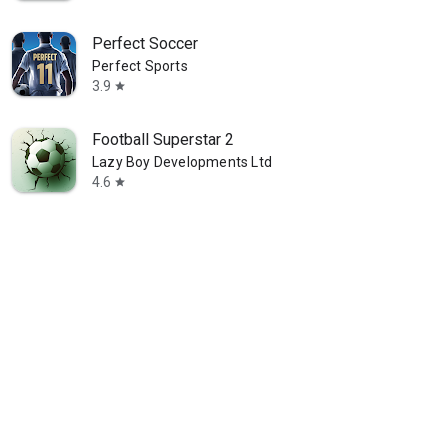
Perfect Soccer
Perfect Sports
3.9
star
Football Superstar 2
Lazy Boy Developments Ltd
4.6
star