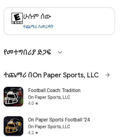
ሁሉም ሰው
ተጨማሪ ለመረዳት
የመተግበሪያ ድጋፍ
expand_more
ተጨማሪ በOn Paper Sports, LLC
arrow_forward
Football Coach: Tradition
On Paper Sports, LLC
4.0
star
On Paper Sports Football '24
On Paper Sports, LLC
4.2
star