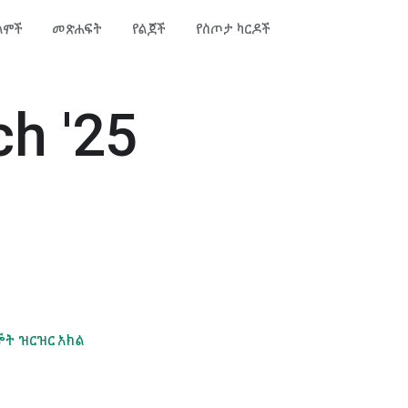
ልሞች
መጽሐፍት
የልጆች
የስጦታ ካርዶች
ch '25
ኞት ዝርዝር አክል