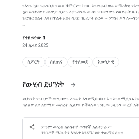
የእግር ኳስ ፍራንሲስን ወደ ሻምፒዮና ክብር እየመራህ ወደ አሜሪካዊ የእግር
ኳስ አስተዳደር ጨዋታ ሲሆን እያንዳንዱ ውሳኔ የቡድንዎን የወደፊት ሁ
ዝርዝር ስልት እና በጥልቅ አስተዳደር ባህሪያት ስርወ መንግስትዎን ለመገን
የመጨረሻው የአሜሪካ እግር ኳስ አስተዳደር ጨዋታ
ባህሪያት፡
የተዘመነው በ
የወደፊቱን ኮከቦችን ማርቀቅ እና ማዳበር፡ ቀጣዩን የከፍተኛ ኮከቦች ት
24 ጁላይ 2025
አቅማቸውን ይክፈቱ፣ የእርስዎ የፍራንቻይዝ ሩብ ጀርባም ይሁን ቀጣዩ የ
ዋና የጨዋታ ስልት፡- የታወቁ አስተባባሪዎችን ይቅጠሩ እና ውድድሩን ለማ
ስፖርት
ስልጠና
የተለመደ
እውነታዊ
አፀያፊ እና መከላከያ ዘዴዎች ውስጥ ይምረጡ እና ተቃዋሚዎችን በእውነ
ተለዋዋጭ የፕሌይ-በ-ጨዋታ ድርጊት፡ ትክክለኛውን ጨዋታ በትክክለኛው
የውሂብ ደህንነት
arrow_forward
ከደማቅ አራተኛ-ታች ተውኔቶች እስከ ጨዋታ-መጠላለፍ ድረስ።
ተጨባጭ የአስተዳደር ውሳኔዎች፡ ከነጻ ኤጀንሲ እና ከንግዶች እስከ ማርቀቅ
ደህንነት ገንቢዎች ውሂብዎን እንዴት እንደሚሰበስቡ እና እንደሚያጋሩ 
ስኬት ትገነባለህ ወይስ ለቅጽበት ክብር ትገፋፋለህ? የደመወዝ ክዳንዎን ያ
ክልልዎ እና እድሜዎ መሰረት ሊለያዩ ይችላሉ። ገንቢው ይህንን መረጃ አ
አስማጭ የስራ ሁኔታ፡ ቡድንዎን በዝርዝር የስራ ሞድ ውስጥ ከዝቅተኛ ወ
ፈተናዎችን፣ የተጫዋቾችን እድገት እና የኮንትራት ድርድርን ያመጣል፣ ይ
ምንም ውሂብ ለሶስተኛ ወገኖች አልተጋራም
ገንቢዎች ማጋራትን እንዴት እንደሚገልፁ
ተጨማሪ ይወቁ
የህልም ቡድንዎን ይገንቡ፡ ስካውት እና ከፍተኛ ችሎታዎችን ይቅረጹ፣ ተ