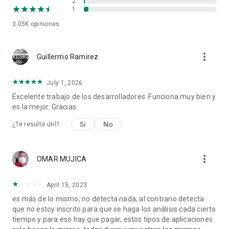
2
instante.
1
3.05K
opiniones
Protección auto
Nuestra protección mejorada funciona 24/7. Certo realiza un
more_vert
Guillermo Ramirez
escaneo profundo cada 24 horas y revisa cada nueva app
que instalas en busca de amenazas ocultas – sin que tengas
que hacer nada.*
July 1, 2026
Excelente trabajo de los desarrolladores. Funciona muy bien y
VPN Segura
es la mejor. Gracias.
Protege tu actividad en línea con cifrado de nivel militar. Certo
Sí
No
¿Te resultó útil?
VPN mantiene segura tu conexión en cualquier red – incluso
Wi-Fi públicas – y protege tus datos de miradas curiosas.*
more_vert
OMAR MUJICA
Detección de intrusos
Nuestro sistema exclusivo detecta si alguien intenta adivinar
April 15, 2023
tu PIN o acceder a tu teléfono. Puede tomar una foto
es más de lo mismo, no detecta nada, al contrario detecta
silenciosa o activar una alarma para detener al intruso.*
que no estoy inscrito para que se haga los análisis cada cierto
tiempo y para eso hay que pagar, estos tipos de aplicaciones
Revisión de brechas