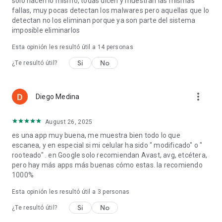
solo hacen lo mismo, todas dicen y muestran las mismas
fallas, muy pocas detectan los malwares pero aquellas que lo
Cada año se filtran miles de millones de credenciales en
detectan no los eliminan porque ya son parte del sistema
brechas de datos. Usa Certo para comprobar si tus cuentas
imposible eliminarlos
están comprometidas y protegerte contra el robo de
identidad.*
Esta opinión les resultó útil a
14
personas
Sí
No
¿Te resultó útil?
Sin anuncios
En Certo priorizamos tu privacidad – incluso en la experiencia
de usuario. La app es 100 % libre de anuncios.
more_vert
Diego Medina
August 26, 2025
* Se requiere actualización para acceder a funciones
avanzadas. Incluye prueba gratuita de 7 días.
es una app muy buena, me muestra bien todo lo que
escanea, y en especial si mi celular ha sido " modificado" o "
Tu privacidad es nuestra misión.
rooteado" . en Google solo recomiendan Avast, avg, etcétera,
pero hay más apps más buenas cómo estas. la recomiendo
Descarga Certo hoy y disfruta de una protección potente y
1000%
fácil de usar contra spyware, virus y amenazas digitales –
Esta opinión les resultó útil a
3
personas
ahora con VPN segura y escaneo en tiempo real.
Sí
No
¿Te resultó útil?