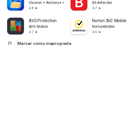
Cleaner + Antivirus + VPN company
Bitdefender
4.8
4.7
star
star
AVG Protection
Norton 360: Mobile Sec
AVG Mobile
NortonMobile
4.7
4.6
star
star
flag
Marcar como inapropiada