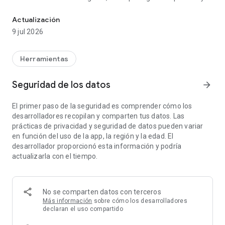
Antivirus y detector de spyware | Escaneo de seguridad | Protecc
tus datos personales las 24 horas del día.
Actualización
Únete a millones de personas que confían en Certo para
9 jul 2026
detectar y eliminar amenazas, proteger su privacidad y
mantenerse seguros en línea.
Herramientas
Funciones principales:
Seguridad de los datos
arrow_forward
★
Detector de spyware
– Encuentra y elimina apps ocultas de
spyware o stalkerware.
El primer paso de la seguridad es comprender cómo los
★
Análisis antivirus
– Escanea tu dispositivo para detectar
desarrolladores recopilan y comparten tus datos. Las
virus, troyanos y otras amenazas.
prácticas de privacidad y seguridad de datos pueden variar
★
Protección de privacidad
– Descubre qué apps acceden a
en función del uso de la app, la región y la edad. El
tus llamadas, mensajes o ubicación.
desarrollador proporcionó esta información y podría
★
Revisión de seguridad
– Detecta configuraciones
actualizarla con el tiempo.
inseguras que pueden exponerte a hackers.
★
Protección auto*
– Defensa continua con escaneos
programados y detección instantánea de nuevas amenazas.
★
VPN Segura*
– Protege tu conexión a Internet con cifrado
No se comparten datos con terceros
de nivel militar y navega de forma anónima.
Más información
sobre cómo los desarrolladores
★
Detección de intrusos*
– Captura una foto silenciosa o
declaran el uso compartido
activa una alarma si alguien intenta acceder a tu teléfono.