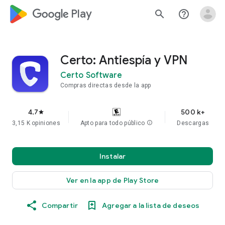
google_logo Play
search
help_outline
Certo: Antiespía y VPN
Certo Software
Compras directas desde la app
4.7
500 k+
star
3,15 K opiniones
Apto para todo público
info
Descargas
Instalar
Ver en la app de Play Store
Compartir
Agregar a la lista de deseos