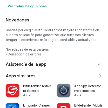
Ver todas las opiniones
Novedades
Gracias por elegir Certo. Realizamos mejoras constantes en
nuestra aplicación para garantizar que nuestros clientes
tengan la experiencia más segura, confiable y actualizada.
Novedades de esta versión:
- Corrección de errores
Asistencia de la app
expand_more
Apps similares
arrow_forward
Bitdefender Antivirus
Anti Spy: Detector de
Bitdefender
Protectstar Inc.
4.7
4.2
star
star
Limpiador Cleaner VPN Cleanup
Bitdefender Mobile Sec