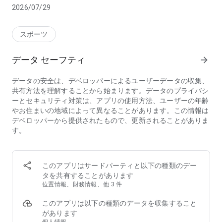
チェックイン機能で競輪場に行くだけでポイントを付与。
2026/07/29
2. 豊富な決済手段とポイント還元
スマホ・クレカ・ネットバンキング・コンビニ等多彩な決済手
スポーツ
段に対応。
auPAYとd払いはポイントアップ店！
データ セーフティ
arrow_forward
3. 充実した予想情報
データの安全は、デベロッパーによるユーザーデータの収集、
全ての競輪開催で予想紙情報を掲載。
共有方法を理解することから始まります。データのプライバシ
さらに北海道大学と共同開発した「AI競輪（過去最大月間回収
ーとセキュリティ対策は、アプリの使用方法、ユーザーの年齢
率130%）」から簡単に投票可能。
やお住まいの地域によって異なることがあります。この情報は
ビッグレースでは専門予想紙のPDFも無料公開。
デベロッパーから提供されたもので、更新されることがありま
す。
4. 使いやすいUI
フォーメーション、オッズ、AIへの乗っかりなど、簡単に投票
いただけます。
このアプリはサードパーティと以下の種類のデー
【会員登録について】
タを共有することがあります
■新規登録でもれなく最大1,000円分のポイントプレゼント実施
位置情報、財務情報、他 3 件
中！(※1)
■楽天銀行、PayPay銀行口座をお持ちの方もすぐにチャリロト
このアプリは以下の種類のデータを収集すること
をお使いいただけます！
があります