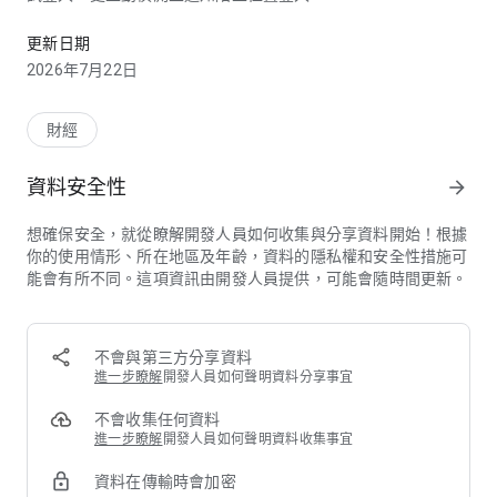
挺你所想 與你一起生活的銀行
• 帳戶安全：提供線上自助帳戶鎖定、交易中安全提示及首創手
機翻蓋即登出，保障資產安全
更新日期
• 刷卡安全：提供自助暫停刷卡及刷卡安全提醒功能，主動偵測
2026年7月22日
非日常習慣的刷卡交易
【挺你的個性化金融展現】
財經
• 可愛爆擊！全新換主題功能，讓超人氣三大角色，陪你度過美
好金融時光
資料安全性
arrow_forward
【挺你的數位金融便利生活】
想確保安全，就從瞭解開發人員如何收集與分享資料開始！根據
• QR code轉帳，或透過社群軟體發動付款，免記帳號也能「方
你的使用情形、所在地區及年齡，資料的隱私權和安全性措施可
便轉」
能會有所不同。這項資訊由開發人員提供，可能會隨時間更新。
• 刷卡額度即時調整、附加權益剩餘次數即時查詢，用卡超方便
• 等值30美元就能換匯，提供匯率走勢和個人平均成交匯率同步
看，還能設定匯率高低點智慧通知
• 基金、ETF/境外股票、債券、智能投資等多元理財，貼心提供
不會與第三方分享資料
理財健診服務
進一步瞭解
開發人員如何聲明資料分享事宜
• 房/信貸專屬方案、帳務明細查詢及房屋估價，並提供專人回電
服務
不會收集任何資料
• 保險資訊即時掌握，保單健檢、查詢理賠與給付範圍、一手掌
進一步瞭解
開發人員如何聲明資料收集事宜
握保費與生存給付資訊
資料在傳輸時會加密
• 存錢入帳、刷卡消費通知，任選社群、Email、手機推播通知方