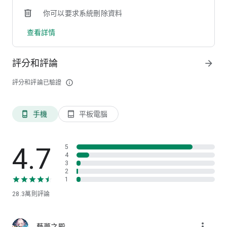
式，還能將提醒事項整合到手機行事曆，重要提醒不漏接
你可以要求系統刪除資料
• 多元繳費項目，主動偵測定期繳費需求，不怕漏繳各項帳單
• 線上分行取號及預約分行服務表單，節省寶貴時間
查看詳情
【挺你的數位會員優惠】
• 攜手7-ELEVEN服務再升級：綁定OPENPOINT會員，
評分和評論
arrow_forward
OPENPOINT點數餘額即時查
• 人人皆可輕鬆加入中信銀數位會員，享有專屬優惠與累積數位
評分和評論已驗證
info_outline
點
• 數位交易任務牆，交易越多累點越多，點數還可兌換豐富好
禮，天天登入APP還可抽大獎
手機
平板電腦
phone_android
tablet_android
【挺你的友善金融專區】
• 提供貼心的無障礙金融服務，包含查詢餘額、非約定轉帳、匯
利率查詢等功能
4.7
5
• 提供一鍵切換放大字體，舒適護眼無負擔
4
3
2
多項國際獎項共同肯定的數位銀行：
1
• 2026 The Asset 臺灣年度最佳數位銀行
28.3萬
則評論
• 2026 The Asian Banker 臺灣最佳個人金融銀行
• 2026 The Digital Banker 臺灣最佳數位體驗個人金融銀行
• 2025 Asian Banking & Finance 臺灣最佳數位銀行
more_vert
藝夢之殿