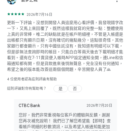
提醒你，為確保你的帳務安全，請於行動裝置安裝防護軟體；惟
無法於已破解的行動裝置使用。
2026年7月16日
更新一下評論，沒想到開發人員這麼用心看評價，我發現錯字改
一下，又馬上來回覆了，既然這樣我就寫的完整一點：整體使用
上真的非常棒，唯二的缺點就是在帳戶明細裡，不管是入帳還是
出帳都只有顯示日期，沒有確切的幾點幾分，這點很奇怪，其他
家銀行都會顯示，只有中國信託沒有，我知道有明細可以下載，
但是卻無法查詢即時的帳目，只能白白等兩天後去下載明細才能
看到。還有在7-11賣貨便入帳時APP設定通知全開，連Line和信
箱通知都有開，但是貨款進來後悄無聲息，完全沒有任何通知，
希望之後的版本能改善這兩個個問題，辛苦開發人員了🙏
4
位使用者認為這則評論有幫助
是
否
這則評論對你有幫助嗎？
CTBC Bank
2026年7月20日
您好，我們非常重視每位客戶的體驗與反饋，謝謝
您再次補充說明！ 我們已了解您希望能【即時】查
看帳戶明細的秒數資訊，以及希望入帳通知能更加