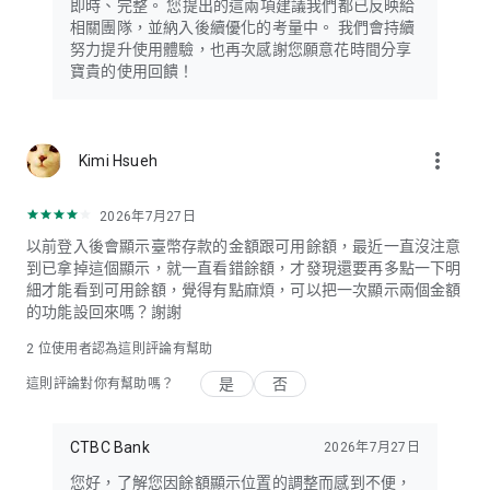
即時、完整。 您提出的這兩項建議我們都已反映給
相關團隊，並納入後續優化的考量中。 我們會持續
努力提升使用體驗，也再次感謝您願意花時間分享
寶貴的使用回饋！
more_vert
Kimi Hsueh
2026年7月27日
以前登入後會顯示臺幣存款的金額跟可用餘額，最近一直沒注意
到已拿掉這個顯示，就一直看錯餘額，才發現還要再多點一下明
細才能看到可用餘額，覺得有點麻煩，可以把一次顯示兩個金額
的功能設回來嗎？謝謝
2
位使用者認為這則評論有幫助
是
否
這則評論對你有幫助嗎？
CTBC Bank
2026年7月27日
您好，了解您因餘額顯示位置的調整而感到不便，