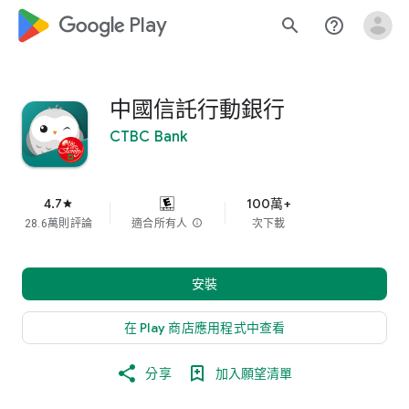
google_logo Play
search
help_outline
中國信託行動銀行
CTBC Bank
4.7
100萬+
star
28.6萬則評論
適合所有人
info
次下載
安裝
在 Play 商店應用程式中查看
分享
加入願望清單