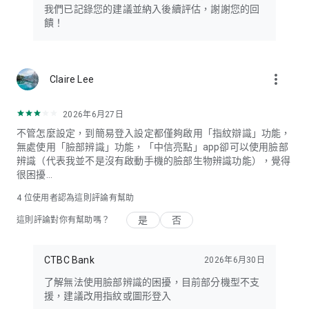
我們已記錄您的建議並納入後續評估，謝謝您的回
饋！
more_vert
Claire Lee
2026年6月27日
不管怎麼設定，到簡易登入設定都僅夠啟用「指紋辯識」功能，
無處使用「臉部辨識」功能，「中信亮點」app卻可以使用臉部
辨識（代表我並不是沒有啟動手機的臉部生物辨識功能），覺得
很困擾...
4
位使用者認為這則評論有幫助
是
否
這則評論對你有幫助嗎？
CTBC Bank
2026年6月30日
了解無法使用臉部辨識的困擾，目前部分機型不支
援，建議改用指紋或圖形登入