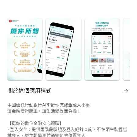
關於這個應用程式
arrow_forward
中國信託行動銀行APP挺你完成金融大小事
讓金融變得簡單，讓生活變得無負擔！
【挺你的數位金融安心體驗】
• 登入安全：提供兩階段驗證及登入紀錄查詢，不怕陌生裝置嘗
試登入，更主動偵測並通知陌生位置登入