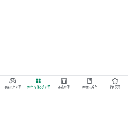
ጨዋታዎች
መተግበሪያዎች
ፊልሞች
መጽሐፍት
የልጆች