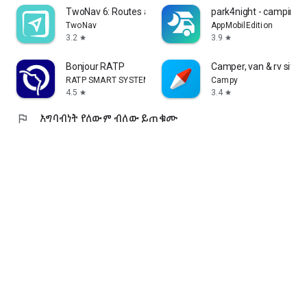
TwoNav 6: Routes and Maps
park4night - camping c
TwoNav
AppMobilEdition
3.2
3.9
star
star
Bonjour RATP
Camper, van & rv sites
RATP SMART SYSTEMS
Campy
4.5
3.4
star
star
flag
አግባብነት የለውም ብለው ይጠቁሙ