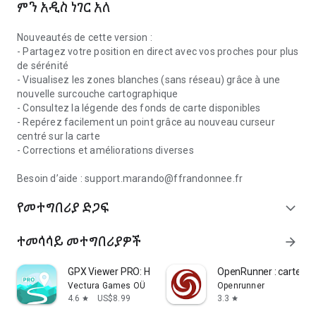
ምን አዲስ ነገር አለ
ምልክት፣ ደህንነትን የሚጎዳ ችግር፣ ወዘተ. አስተውለሃል?
በመተግበሪያው ውስጥ ያጋጠሙትን ችግሮች ለ Meerkat
Nouveautés de cette version :
(https://sentinelles.sportsdenature.fr) አመሰግናለሁ። ሪፖርትዎ ወደ
- Partagez votre position en direct avec vos proches pour plus
የአስተዳዳሪዎች አውታረ መረብ ይላካል
de sérénité
ከአካባቢው ባለስልጣናት, የስፖርት ፌዴሬሽኖች, የስቴት አገልግሎቶች እና
- Visualisez les zones blanches (sans réseau) grâce à une
የተፈጥሮ አካባቢዎች አስተዳዳሪዎች, የዚህ ዓይነቱን ችግር ለመፍታት
nouvelle surcouche cartographique
ኃላፊነት የተሰጠው.
- Consultez la légende des fonds de carte disponibles
ለሪፖርትዎ ስለተሰጠው ክትትል ያሳውቅዎታል።
- Repérez facilement un point grâce au nouveau curseur
- ለሁሉም የMaRando ማህበረሰብ አባላት ተደራሽ የሆነ አስተያየት በመፃፍ
centré sur la carte
አሁን ስላደረጉት የእግር ጉዞ አስተያየትዎን ያካፍሉ።
- Corrections et améliorations diverses
- ቴክኒካዊ ችግር, ልምዱን ወይም አፕሊኬሽኑን ለማሻሻል ምክሮች?
በመደብሮች ውስጥ ባሉ አስተያየቶች ላይ አስተያየትዎን ከእኛ ጋር ለማጋራት
Besoin d’aide : support.marando@ffrandonnee.fr
አያመንቱ።
የመተግበሪያ ድጋፍ
expand_more
MaRando® በብሔራዊ ስፖርት ኤጀንሲ (ኤኤንኤስ) የሚደገፍ
የኤፍኤፍራንዶኔኤ መተግበሪያ ነው።
ተመሳሳይ መተግበሪያዎች
arrow_forward
GPX Viewer PRO: Hike & Bike
OpenRunner : cartes v
Vectura Games OÜ
Openrunner
4.6
US$8.99
3.3
star
star