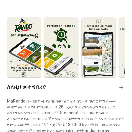
ስለዚህ መተግበሪያ
arrow_forward
MaRando በመደበኛነት የእግር ጉዞ፣ ለጥቂት ሰዓታት በእግር የሚራመዱ
ወይም ለብዙ ቀናት የሚንከራተቱ 28 ሚሊዮን ፈረንሳውያን ንጹህ አየር
እስትንፋስ ለማምጣት የታሰበ የFFRandonnée መተግበሪያ ነው።
ለሁሉም የተፈጥሮ ስፖርቶች የእግር ጉዞ ልምድን ለማነሳሳት እና ለማመቻቸት
የተነደፈው ማራንዶ ከ1947 ጀምሮ ከ180,000 ኪሎ ሜትር በላይ መንገድ
ያለው ስታዲየምን በመለየት እና በመንከባከብ በFFRandonnée በጎ