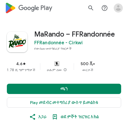
google_logo Play
search
help_outline
MaRando – FFRandonnée
FFRandonnée - Cirkwi
የውስጠ-መተግበሪያ ግዢዎች
4.6
500 ሺ+
star
1.78 ሺ ግምገማዎች
ሁሉም ሰው
info
ውርዶች
ጫን
Play መደብር መተግበሪያ ውስጥ ይመልከቱ
አጋራ
ወደ ምኞት ዝርዝር አክል