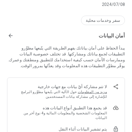
من أماكن وقوف السيارات. يمكنك أيضًا مشاركة تكاليف السفر
08‏/07‏/2024
والسفر معًا بطريقة مستدامة ومريحة ورخيصة!
سفر وخدمات محلية
أمان البيانات
arrow_forward
يبدأ الحفاظ على أمان بياناتك بفهم الطريقة التي يتّبعها مطوِّرو
التطبيقات لجمع بياناتك ومشاركتها. قد تختلف خصوصية البيانات
وممارسات الأمان حسب كيفية استخدامك للتطبيق ومنطقتك وعمرك.
يوفّر مطوِّر التطبيقات هذه المعلومات وقد يعدِّلها بمرور الوقت.
لا تتم مشاركة أيّ بيانات مع جهات خارجية
مزيد من المعلومات
حول الآلية التي يتّبعها مطوِّرو البرامج
للإشارة إلى مشاركة بيانات المستخدمين
قد يجمع هذا التطبيق أنواع البيانات هذه
المعلومات الشخصية والمعلومات المالية و4 نوع آخر من
البيانات
يتم تشفير البيانات أثناء النقل