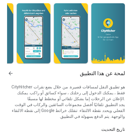
لمحة عن هذا التطبيق
arrow_forward
CityHitcher هو تطبيق النقل لمسافات قصيرة. من خلال بضع نقرات
فقط ، يمكنك الدخول إلى رحلتك ، سواء كسائق أو راكب. يمكنك
الإعلان عن الرحلات إما بشكل تلقائي أو مخطط لها مسبقًا.
يجد التطبيق تلقائيًا أفضل مجموعات السائقين والركاب في الوقت
الفعلي ويحدد نقطة الالتقاء. تنقلك خرائط Google إلى نقطة الالتقاء
والوجهة. يتم الدفع بسهولة في التطبيق.
CityHitcher - تطبيق مشاويرك لمسافات قصيرة.
يتيح استخدام السيارات المشتركة تقليل حركة مرور السيارات
وانبعاثات ثاني أكسيد الكربون بشكل كبير ، كما يتطلب الأمر عددًا أقل
تاريخ التحديث