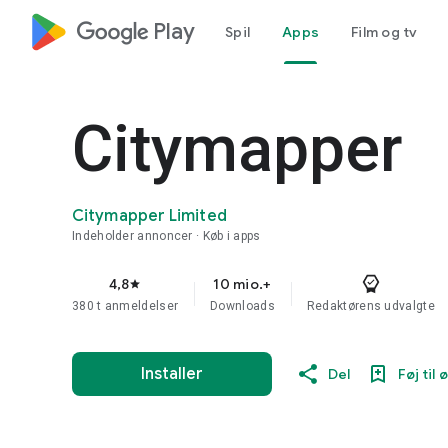
google_logo Play
Spil
Apps
Film og tv
Citymapper
Citymapper Limited
Indeholder annoncer
Køb i apps
4,8
10 mio.+
star
380 t anmeldelser
Downloads
Redaktørens udvalgte
Installer
Del
Føj til