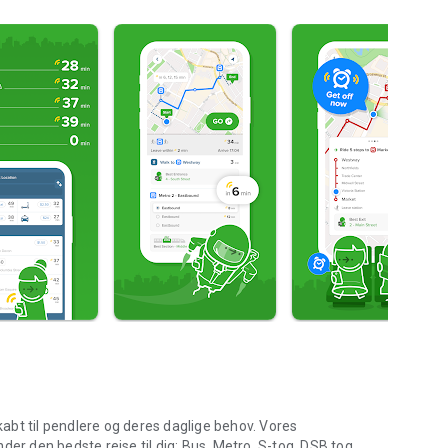
abt til pendlere og deres daglige behov. Vores
er den bedste rejse til dig: Bus, Metro, S-tog, DSB tog,