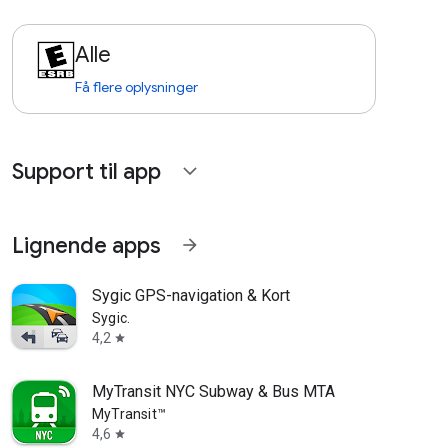
Alle
Få flere oplysninger
Support til app
expand_more
Lignende apps
arrow_forward
Sygic GPS-navigation & Kort
Sygic.
4,2
star
MyTransit NYC Subway & Bus MTA
MyTransit™
4,6
star