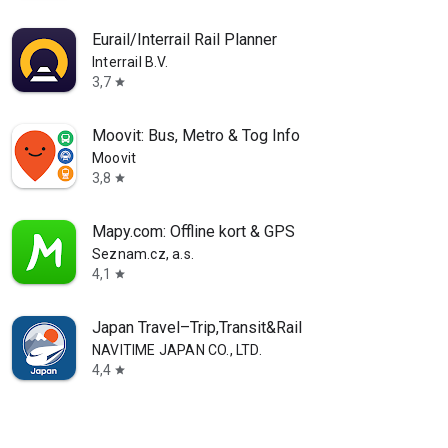
Eurail/Interrail Rail Planner
Interrail B.V.
3,7
star
Moovit: Bus, Metro & Tog Info
Moovit
3,8
star
Mapy.com: Offline kort & GPS
Seznam.cz, a.s.
4,1
star
Japan Travel–Trip,Transit&Rail
NAVITIME JAPAN CO., LTD.
4,4
star