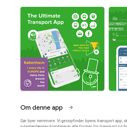
Om denne app
arrow_forward
Gør byer nemmere. Vi genopfinder byens transport app, sk
ruteplanlægger kombinerer alle former for transport og find