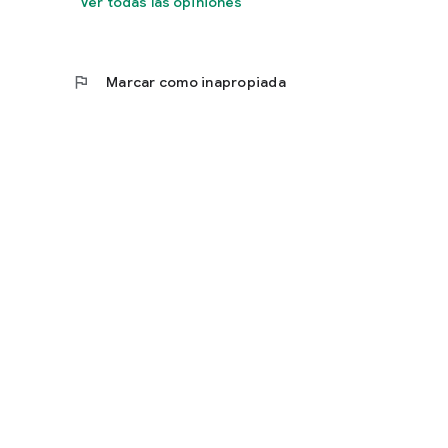
Ver todas las opiniones
flag
Marcar como inapropiada