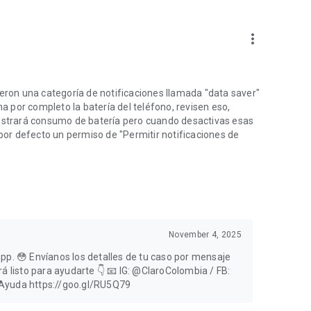
more_vert
ieron una categoría de notificaciones llamada "data saver"
na por completo la batería del teléfono, revisen eso,
mostrará consumo de batería pero cuando desactivas esas
 por defecto un permiso de "Permitir notificaciones de
November 4, 2025
pp. 😳 Envíanos los detalles de tu caso por mensaje
á listo para ayudarte 👇 📧 IG: @ClaroColombia / FB:
eAyuda https://goo.gl/RU5Q79