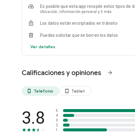
Es posible que esta app recopile estos tipos de 
Ubicación, Información personal y 5 más
Los datos están encriptados en tránsito
Puedes solicitar que se borren los datos
Ver detalles
Calificaciones y opiniones
arrow_forward
Teléfono
Tablet
phone_android
tablet_android
3.8
5
4
3
2
1