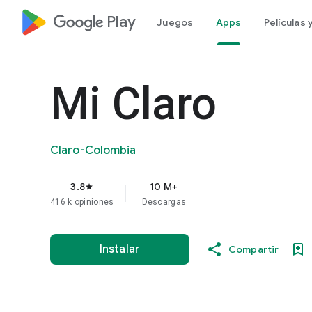
google_logo Play
Juegos
Apps
Películas
Mi Claro
Claro-Colombia
3.8
10 M+
star
416 k opiniones
Descargas
Instalar
Compartir