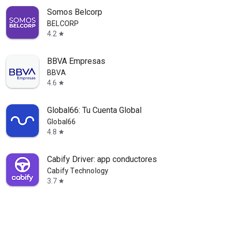
Somos Belcorp
BELCORP
4.2
star
BBVA Empresas
BBVA
4.6
star
Global66: Tu Cuenta Global
Global66
4.8
star
Cabify Driver: app conductores
Cabify Technology
3.7
star