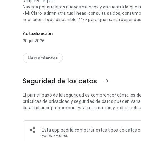
simple y segura.
Navega por nuestros nuevos mundos y encuentra lo que ne
• Mi Claro: administra tus líneas, consulta saldos, consum
necesites. Todo disponible 24/7 para que nunca dependas d
Una versión más liviana, rápida y simple para ti
• Tienda: compra tecnología, electrodomésticos y más artí
con ofertas pensadas para ti.
Actualización
• Cupones: accede a beneficios y descuentos especiales d
30 jul 2026
• Comercios: descubre opciones de comida, transporte, cré
acompañan en tu día a día.
• Entretenimiento: accede a contenido exclusivo para nues
Herramientas
compartir con tu familia.
Con Mi Claro puedes:
Seguridad de los datos
arrow_forward
Pagar productos y servicios rápidamente.
Comprar tecnología y otros productos en cuestión de min
El primer paso de la seguridad es comprender cómo los de
Recargar tu línea móvil y adquirir paquetes para estar si
prácticas de privacidad y seguridad de datos pueden variar 
Consultar tus saldos y consumos cuando lo necesites.
desarrollador proporcionó esta información y podría actual
Acceder a entretenimiento y beneficios diseñados para ti.
Mi Claro es un mundo de posibilidades al alcance de tu m
Esta app podría compartir estos tipos de datos c
que aproveches tu tiempo en lo que realmente importa.
Fotos y videos