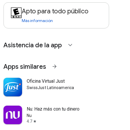
Apto para todo público
Más información
Asistencia de la app
expand_more
Apps similares
arrow_forward
Oficina Virtual Just
SwissJust Latinoamerica
Nu: Haz más con tu dinero
Nu
4.7
star