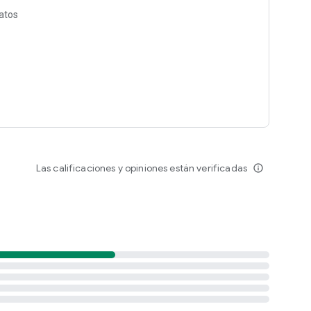
datos
Las calificaciones y opiniones están verificadas
info_outline