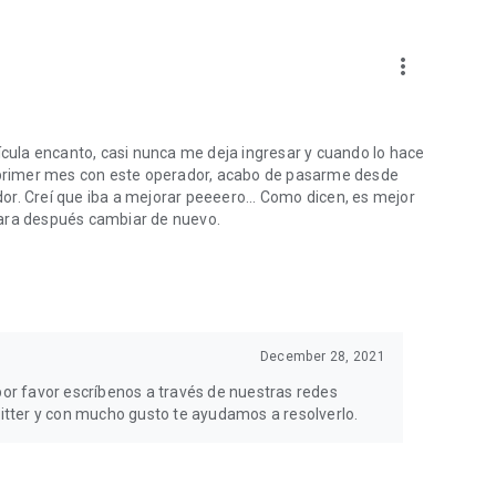
more_vert
lícula encanto, casi nunca me deja ingresar y cuando lo hace
i primer mes con este operador, acabo de pasarme desde
ador. Creí que iba a mejorar peeeero... Como dicen, es mejor
para después cambiar de nuevo.
December 28, 2021
 por favor escríbenos a través de nuestras redes
tter y con mucho gusto te ayudamos a resolverlo.