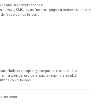
cesitas sin complicaciones:
os de voz y SMS, revisa facturas, paga y transfiere cuando lo
e filas o puntos físicos.
culos en pocos minutos. Elige, paga y recibe sin esfuerzo,
e Claro Club para que disfrutes más por menos.
ditos, servicios y experiencias de marcas aliadas que te
tros clientes, TV en vivo, música, juegos y mucho más para
utos.
sarrolladores recopilan y comparten tus datos. Las
empre conectado.
en función del uso de la app, la región y la edad. El
izarla con el tiempo.
ano. Disfruta una app más ligera, moderna y pensada para
on terceros