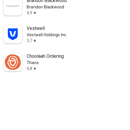
Brandon Blackwood
Brandon Blackwood
4,9
star
Vestwell
Vestwell Holdings Inc.
3,7
star
Choolaah Ordering
Thanx
4,8
star