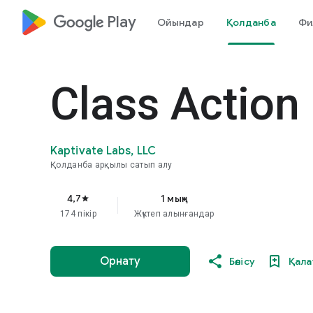
google_logo Play
Ойындар
Қолданба
Фи
Class Action
Kaptivate Labs, LLC
Қолданба арқылы сатып алу
4,7
1 мың+
star
174 пікір
Жүктеп алынғандар
Орнату
Бөлісу
Қала