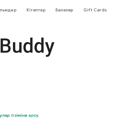
льмдер
Кітаптар
Балалар
Gift Cards
 Buddy
улар тізіміне қосу