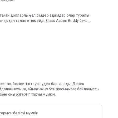
аған долларлық келісімдер адамдар олар туралы
ндықтан талап етілмейді. Class Action Buddy бүкіл
ктердің қажеті жоқ.
ртеді.
, сондықтан сізге қажет емес
тыңыз бірден автоматты түрде толтырылады
жасалады
а сатып алуды растайтын құжат қажет емес
зды бір рет енгізіңіз, оны мәңгілікке пайдаланыңыз
ы
 жинап, бөлісетінін түсінуден басталады. Дерек
н беріңіз
 пайдаланылуына, аймағыңыз бен жасыңызға байланысты
амды төлемдерді қараңыз
және оны өзгертіп тұруы мүмкін.
 немесе танымал қызметтерді пайдаланған болсаңыз, қазір
тармен бөлісуі мүмкін