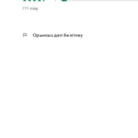
Сұрақтарыңыз бар ма? Бізбен support@classactionbud
171
пікір
flag
Орынсыз деп белгілеу