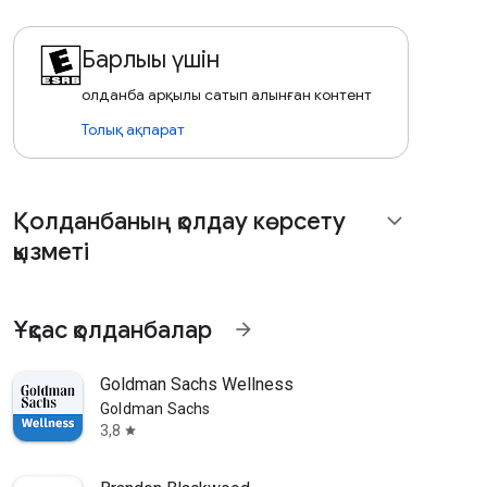
Барлығы үшін
Қолданба арқылы сатып алынған контент
Толық ақпарат
Қолданбаның қолдау көрсету
expand_more
қызметі
Ұқсас қолданбалар
arrow_forward
Goldman Sachs Wellness
Goldman Sachs
3,8
star