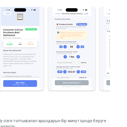
y сізге топтық талап арыздарын бір минут ішінде беруге
төлеусіз.