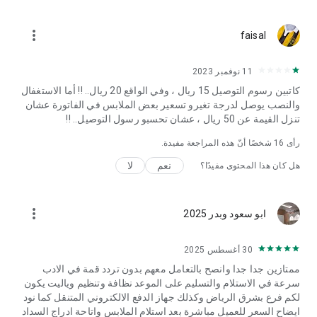
and drop-off windows. Laundry day, done.
more_vert
faisal
11 نوفمبر 2023
كاتبين رسوم التوصيل 15 ريال ، وفي الواقع 20 ريال.. !! أما الاستغفال
والنصب يوصل لدرجة تغيرو تسعير بعض الملابس في الفاتورة عشان
تنزل القيمة عن 50 ريال ، عشان تحسبو رسول التوصيل.. !!
رأى
16
شخصًا أنّ هذه المراجعة مفيدة.
نعم
لا
هل كان هذا المحتوى مفيدًا؟
more_vert
ابو سعود وبدر 2025
30 أغسطس 2025
ممتازين جدا جدا وانصح بالتعامل معهم بدون تردد قمة في الادب
سرعة في الاستلام والتسليم على الموعد نظافة وتنظيم وياليت يكون
لكم فرع بشرق الرياض وكذلك جهاز الدفع الالكتروني المتنقل كما نود
ايضاح السعر للعميل مباشرة بعد استلام الملابس واتاحة ادراج السداد