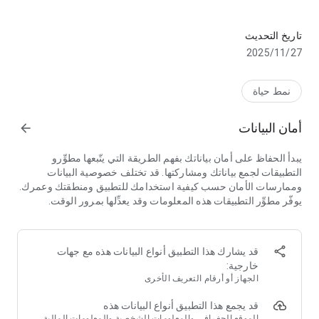
Door-to-door laundry & dry cleaning service, and more!
WHY USE WASHLEE?
+ Premium Quality
تاريخ التحديث
-- Highest quality care at no premium cost
27‏/11‏/2025
+ Clear & Competitive Pricing
-- Now itʼs affordable to clean any of your household laundry
نمط حياة
+ Fast Service
أمان البيانات
arrow_forward
-- Quick door-to-door service
-- Next day delivery available
يبدأ الحفاظ على أمان بياناتك بفهم الطريقة التي يتّبعها مطوِّرو
التطبيقات لجمع بياناتك ومشاركتها. قد تختلف خصوصية البيانات
+ Convenient
وممارسات الأمان حسب كيفية استخدامك للتطبيق ومنطقتك وعمرك.
-- New washmen laundry bag will be given to refill for your
يوفّر مطوِّر التطبيقات هذه المعلومات وقد يعدِّلها بمرور الوقت.
next order
-- Schedule one hour window pickups and drops offs
-- Cashless convenience
قد يشارك هذا التطبيق أنواع البيانات هذه مع جهات
+ Exceptional customer care
خارجية:
-- Whatsup: 0563100101
الجهاز أو أرقام التعريف الأخرى
-- email : info@washlee.com.sa
-- phone support: 920010141
قد يجمع هذا التطبيق أنواع البيانات هذه
----------------------------
الموقع الجغرافي والمعلومات الشخصية والمعلومات المالية