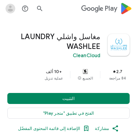
google_logo Play
help_outline
search
مغاسل واشلي LAUNDRY
WASHLEE
CleanCloud
2.7
+10 ألف
star
84 مراجعة
الجميع
info
عملية تنزيل
التثبيت
الفتح في تطبيق "متجر Play"
مشاركة
الإضافة إلى قائمة المحتوى المفضّل