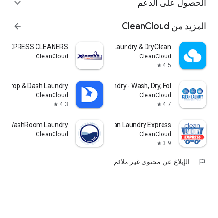
الحصول على الدعم
expand_more
المزيد من CleanCloud
arrow_forward
XXPRESS CLEANERS
CleanCloud: Laundry & DryClean
CleanCloud
CleanCloud
4.5
star
Drop & Dash Laundry
Clean Laundry - Wash, Dry, Fol
CleanCloud
CleanCloud
4.3
4.7
star
star
WashRoom Laundry
Clean Laundry Express
CleanCloud
CleanCloud
3.9
star
flag
الإبلاغ عن محتوى غير ملائم