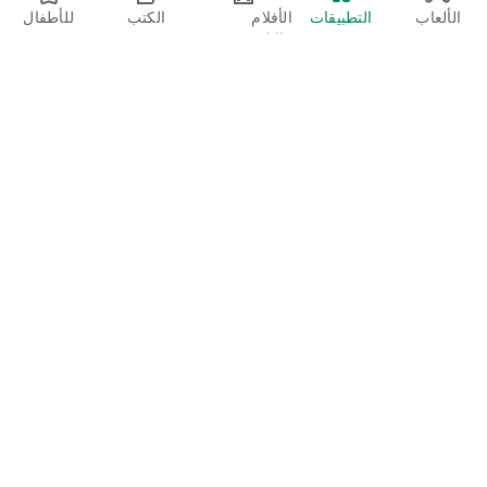
الألعاب
التطبيقات
الأفلام
الكتب
للأطفال
والتلفزيون
Google Play
Play Pass
Play Points
بطاقات الهدايا
تحصيل القيمة
سياسة رد الأموال
الأطفال والعائلة
دليل الوالدَين