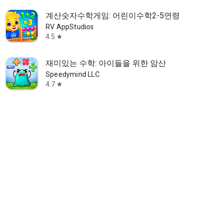
계산숫자수학게임: 어린이수학2-5연령
RV AppStudios
4.5
star
재미있는 수학: 아이들을 위한 암산
Speedymind LLC
4.7
star