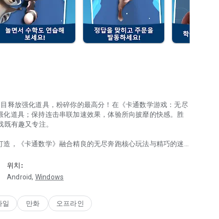
题目释放强化道具，粉碎你的最高分！在《卡通数学游戏：无尽
强化道具；保持连击串联加速效果，体验所向披靡的快感。胜
戏既有趣又专注。
打造，《卡通数学》融合精良的无尽奔跑核心玩法与精巧的迷
요.
大脑，冲刺穿越精心打造的世界——金币、陷阱与秘密遍布其
위치:
Android,
Windows
、滑行与冲刺，如今更因正确答案而强化：触发护盾、磁铁、分
타일
만화
오프라인
。