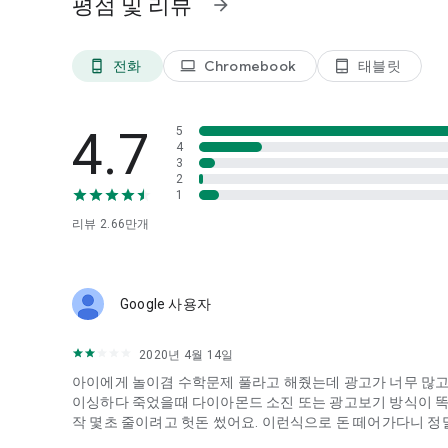
평점 및 리뷰
arrow_forward
《卡通数学》运用积极强化与持续运动机制，缓解解题焦虑
持续激发热情。探索多元路径，收集海量角色，每次奔跑都
전화
Chromebook
태블릿
phone_android
laptop
tablet_android
适合：
• 既要学习乘法表与运算规则，又热爱街机动作游戏的孩子
4.7
5
• 寻求趣味数学游戏而非枯燥习题的家长与教师
4
3
渴望新鲜体验的跑酷玩家：速度感十足、制作精良的无尽跑
2
1
◆ 响应迅捷的无尽跑酷操控
리뷰
2.66만
개
◆ 正确答案即时触发奖励道具
◆ 可调节难度与符合课程标准的内容（含乘法表及乘法运算
◆ 收集道具、升级装备及解锁海量角色
◆ 支持短时碎片化或长时间沉浸式游玩——完美适配持续练
Google 사용자
精心设计让数学游戏充满刺激、技能提升与乐趣
2020년 4월 14일
加入数百万玩家的行列，相信乘法练习不必枯燥乏味。立即
아이에게 놀이겸 수학문제 풀라고 해줬는데 광고가 너무 많고 
热爱动作游戏，定会迷上这款无尽跑酷；若你热爱学习，更
이싱하다 죽었을때 다이아몬드 소진 또는 광고보기 방식이 똑같고
작 몇초 줄이려고 헛돈 썼어요. 이런식으로 돈 떼어가다니 정말 