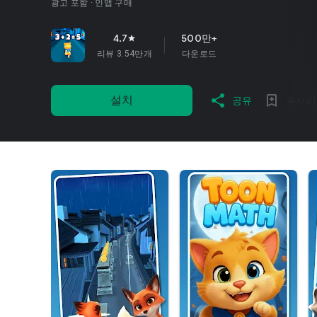
광고 포함
인앱 구매
4.7
500만+
star
리뷰 3.54만개
다운로드
설치
공유
위시리