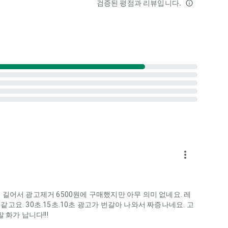
검증된 평점과 리뷰입니다.
info_outline
。正确答案带来成就感。可解锁的装饰道具、任务与连胜目标
有新目标。
酷游戏，融入巧妙创新机制。
）
习需求
more_vert
下载，体验追逐高分的刺激感——知识就是你的制胜法宝。若你
길어서 광고제거 6500원에 구매했지만 아무 의미 없네요. 레
会惊叹它如何自然融入你最爱的数学游戏行列。
요. 30초.15초.10초 광고가 번갈아 나와서 짜증나네요. 고
화가 납니다!!!