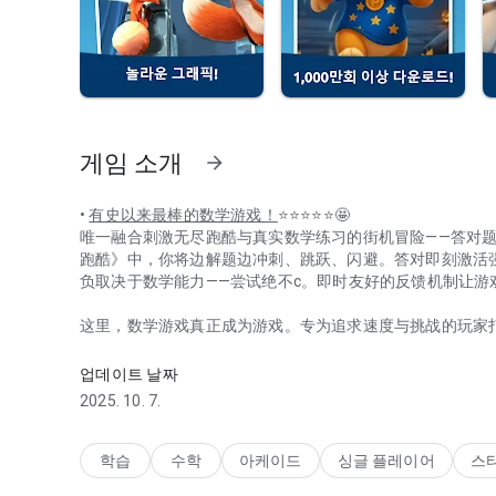
게임 소개
arrow_forward
•
有史以来最棒的数学游戏！
⭐⭐⭐⭐⭐🤩
唯一融合刺激无尽跑酷与真实数学练习的街机冒险——答对
跑酷》中，你将边解题边冲刺、跳跃、闪避。答对即刻激活
负取决于数学能力——尝试绝不c。即时友好的反馈机制让游
这里，数学游戏真正成为游戏。专为追求速度与挑战的玩家
끝없는 러너와 수학. 달리고, 점프하고, 수학 도전을 해결하세
你测验，全面提升数字感知力。选择年级/难度等级，热身
中。
업데이트 날짜
2025. 10. 7.
你将爱上它
真正的无尽跑酷+数学融合体。经典跑酷操作搭配灵敏跳跃
학습
수학
아케이드
싱글 플레이어
스
数倍增器等效果。这是罕见的兼具教育意义的无尽跑酷游戏