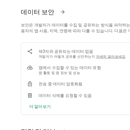
海量角色解锁。收集金币、完成任务，组建专属阵容。在众
데이터 보안
arrow_forward
人风格。
覆盖核心技能。涵盖心算、数值组合、比较运算、加减乘除，
보안은 개발자가 데이터를 수집 및 공유하는 방식을 파악하는 
용자의 앱 사용, 지역, 연령에 따라 다를 수 있습니다. 다음
自适应重复玩法。从基础关卡起步，逐步挑战包含复杂运算
家庭课堂双场景适配。完美适配日常练习、脑力放松和作业
제3자와 공유되는 데이터 없음
개발자가 어떻게 공유를 선언하는지
자세히 알아보세요
.
在动态赛道上疾驰，躲避障碍，收集加速道具。快速提示出
高，乘数持续时间越长，前进距离越远。这种循环机制让数
앱에서 수집할 수 있는 데이터 유형
不会导致终结——只会激励你重试并继续奔跑。
앱 활동 및 앱 정보 및 성능
加减法：单位数与多位数的加减运算。
전송 중 데이터 암호화됨
乘法运算与策略：跳数法、数组应用与快速回忆。
데이터 삭제를 요청할 수 있음
乘法表精通（2-12）：竞速训练将机械练习转化为心流体验
더 알아보기
除法作为乘法的逆运算、运算家族与平衡方程。
数感培养、估算能力、运算顺序（高阶）及心算速度提升。