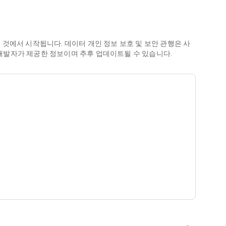
多造型独特的角色间自由切换，征服高难度赛道时尽情展现个
甚至包含2-12倍表的快速训练。
것에서 시작됩니다. 데이터 개인 정보 보호 및 보안 관행은 사
은 개발자가 제공한 정보이며 추후 업데이트될 수 있습니다.
的极速赛道。无论是短时碎片化练习还是长时连胜挑战皆宜。
热身。家长终于获得孩子主动要求玩的优质数学游戏。
现——答对即触发！你的能量道具瞬间激活。准确率与速度越
学游戏真正令人上瘾，同时保留了无尽奔跑的畅快体验。错误
。