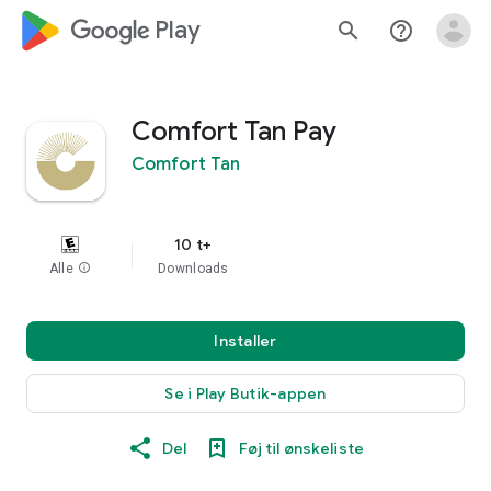
google_logo Play
search
help_outline
Comfort Tan Pay
Comfort Tan
10 t+
Alle
info
Downloads
Installer
Se i Play Butik-appen
Del
Føj til ønskeliste