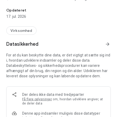
Benyt Comfort Tan Pay app’en I dit lokale solcenter.
rabatter direkte i app’en.
Opdateret
Bliv en af vores loyale kunder og modtage disse tilbud…
17. jul. 2026
download allerede i dag.
Virksomhed
Datasikkerhed
arrow_forward
For at du kan beskytte dine data, er det vigtigt at sætte sig ind
i, hvordan udviklere indsamler og deler disse data.
Databeskyttelses- og sikkerhedsprocedurer kan variere
afhængigt af din brug, din region og din alder. Udvikleren har
leveret disse oplysninger og kan løbende opdatere dem.
Der deles ikke data med tredjeparter
Få flere oplysninger
om, hvordan udviklere angiver, at
de deler data
Denne app indsamler muligvis disse datatyper