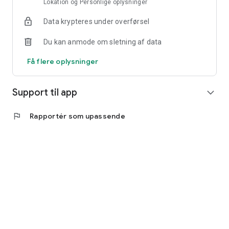
Lokation og Personlige oplysninger
Data krypteres under overførsel
Du kan anmode om sletning af data
Få flere oplysninger
Support til app
expand_more
flag
Rapportér som upassende