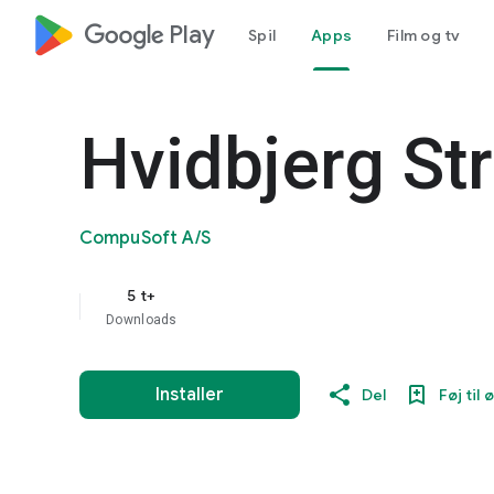
google_logo Play
Spil
Apps
Film og tv
Hvidbjerg St
CompuSoft A/S
5 t+
Downloads
Installer
Del
Føj til