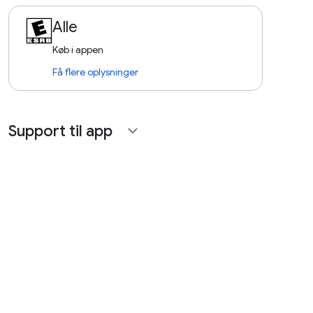
Alle
Køb i appen
Få flere oplysninger
Support til app
expand_more