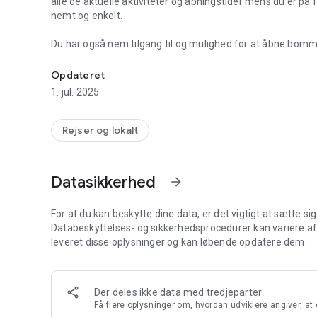
alle de aktuelle aktiviteter og åbningstider mens du er på fer
nemt og enkelt.
Du har også nem tilgang til og mulighed for at åbne bomm
Her kan du samle alle informationer om din ferie i Hvidbje
booket en Vesterhavsvilla ligger dine nøgler og adgang til vill
Opdateret
Med appen får du også adgang til inspiration i det seneste
1. jul. 2025
Strand Feriepark.
Har du gavekort til Hvidbjerg Strand Feriepark kan du ogs
Rejser og lokalt
Er du ikke tilmeldt nyhedsbrevet med gode tilbud og tips ti
enkelt i appen.
Datasikkerhed
arrow_forward
Vi ønsker dig en skøn ferie.
For at du kan beskytte dine data, er det vigtigt at sætte si
Databeskyttelses- og sikkerhedsprocedurer kan variere afhæ
leveret disse oplysninger og kan løbende opdatere dem.
Der deles ikke data med tredjeparter
Få flere oplysninger
om, hvordan udviklere angiver, at 