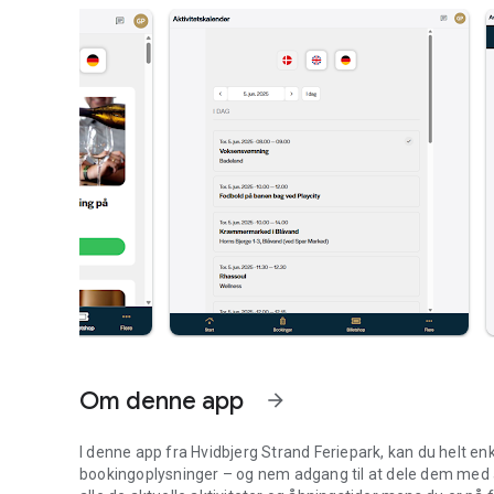
Om denne app
arrow_forward
I denne app fra Hvidbjerg Strand Feriepark, kan du helt enk
bookingoplysninger – og nem adgang til at dele dem med and