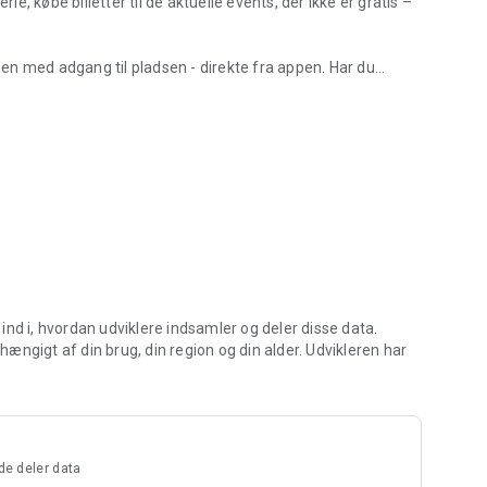
ie, købe billetter til de aktuelle events, der ikke er gratis –
en med adgang til pladsen - direkte fra appen. Har du
rg Strand Feriepark
aen klar til dig i appen, så snart den er klar til dig.
 katalog og den aktuelle avis med aktiviteter fra Hvidbjerg
å opbevare dem i appen, så er der styr på dem.
l ferien fra Hvidbjerg Strand Feriepark, kan dette gøres helt
g ind i, hvordan udviklere indsamler og deler disse data.
ngigt af din brug, din region og din alder. Udvikleren har
de deler data