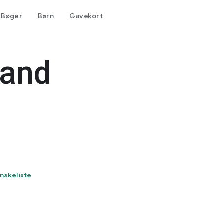
Bøger
Børn
Gavekort
rand
 ønskeliste