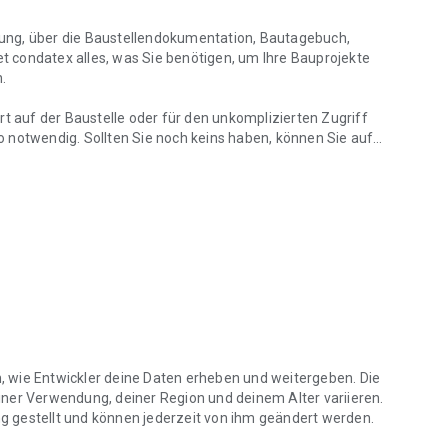
rüfung, über die Baustellendokumentation, Bautagebuch,
 condatex alles, was Sie benötigen, um Ihre Bauprojekte
.
rt auf der Baustelle oder für den unkomplizierten Zugriff
 notwendig. Sollten Sie noch keins haben, können Sie auf
ente Abwicklung suchen.
n.
e nicht dem Zufall!
fungen nach vorab erstellten Prüfplänen durch.
orderungen aus Normen und Richtlinien transparent und
 um zukünftig nur prüfungsrelevante Bauteile zu prüfen.
en, wie Entwickler deine Daten erheben und weitergeben. Die
erortet werden (Plan- und/oder über eine Gebäudestruktur),
iner Verwendung, deiner Region und deinem Alter variieren.
 gestellt und können jederzeit von ihm geändert werden.