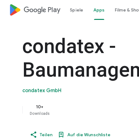
google_logo Play
Spiele
Apps
Filme & Sh
condatex -
Baumanage
condatex GmbH
10+
Downloads
Teilen
Auf die Wunschliste