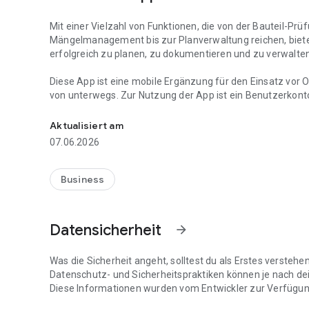
Mit einer Vielzahl von Funktionen, die von der Bauteil-P
Mängelmanagement bis zur Planverwaltung reichen, bietet
erfolgreich zu planen, zu dokumentieren und zu verwalten
Diese App ist eine mobile Ergänzung für den Einsatz vor O
von unterwegs. Zur Nutzung der App ist ein Benutzerkonto
condatex App für Bauprofis, die eine nahtlose und effizi
unserer Webseite einen kostenfreien Testzugang erstelle
Aktualisiert am
Funktionsumfang:
07.06.2026
Bauteil-Prüfungen:
Business
Machen Sie Bauqualität steuerbar und überlassen Sie dies
Führen Sie auf Ihrer Baustelle systematisch Qualitätsprü
Datensicherheit
arrow_forward
Unser Prüfungsvorlagenpool unterstützt Sie Qualitätsanf
einfach mit dem Bau-Ist abzugleichen.
Profitieren Sie von einer automatischen Risikoermittlung
Was die Sicherheit angeht, solltest du als Erstes versteh
Dokumentieren Sie Ihre Prüfungen mit Fotos, die genau v
Datenschutz- und Sicherheitspraktiken können je nach de
um eine präzise Aufzeichnung zu gewährleisten.
Diese Informationen wurden vom Entwickler zur Verfügung