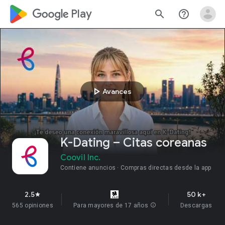
google_logo Play
search
help_outline
play_arrow
Avances
K-Dating – Citas coreanas
Coovil Inc.
Contiene anuncios
Compras directas desde la app
2.5
50 k+
star
565 opiniones
Para mayores de 17 años
info
Descargas