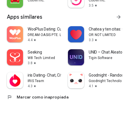
Coovil Inc.
Coovil Inc.
3.5
star
Apps similares
arrow_forward
WooPlus Dating: Curvy Singles
Chatea y ten citas: Co
DREAM OASIS PTE. LTD.
OR NOT LIMITED
4.4
3.3
star
star
Seeking
UNID – Chat Aleatorio
W8 Tech Limited
Tigin Software
3.8
star
iris Dating- Chat, Citas AI
Goodnight - Random V
IRIS Team
Goodnight Technology Co
4.3
4.1
star
star
flag
Marcar como inapropiada