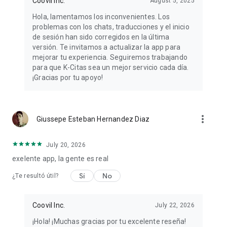
Coovil Inc.
August 5, 2025
Hola, lamentamos los inconvenientes. Los
problemas con los chats, traducciones y el inicio
de sesión han sido corregidos en la última
versión. Te invitamos a actualizar la app para
mejorar tu experiencia. Seguiremos trabajando
para que K-Citas sea un mejor servicio cada día.
¡Gracias por tu apoyo!
more_vert
Giussepe Esteban Hernandez Diaz
July 20, 2026
exelente app, la gente es real
Sí
No
¿Te resultó útil?
Coovil Inc.
July 22, 2026
¡Hola! ¡Muchas gracias por tu excelente reseña!