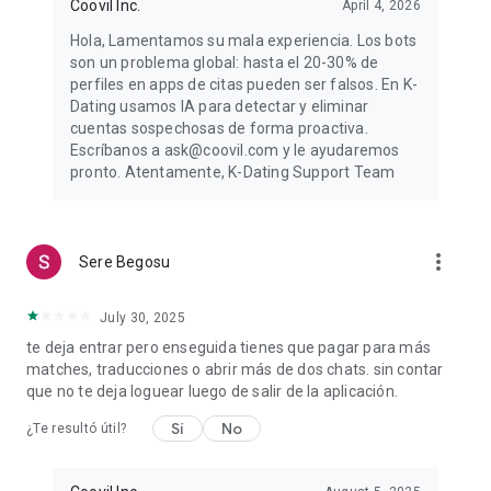
Coovil Inc.
April 4, 2026
Hola, Lamentamos su mala experiencia. Los bots
son un problema global: hasta el 20-30% de
perfiles en apps de citas pueden ser falsos. En K-
Dating usamos IA para detectar y eliminar
cuentas sospechosas de forma proactiva.
Escríbanos a ask@coovil.com y le ayudaremos
pronto. Atentamente, K-Dating Support Team
more_vert
Sere Begosu
July 30, 2025
te deja entrar pero enseguida tienes que pagar para más
matches, traducciones o abrir más de dos chats. sin contar
que no te deja loguear luego de salir de la aplicación.
Sí
No
¿Te resultó útil?