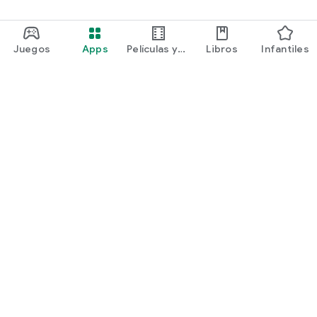
Juegos
Apps
Películas y
Libros
Infantiles
programas
Google Play
Play Pass
Play Points
Tarjetas de regalo
Canjear
Política de reembolsos
Niños y familia