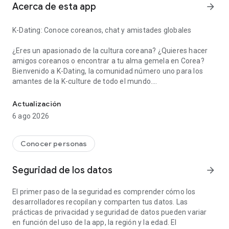
Acerca de esta app
arrow_forward
K-Dating: Conoce coreanos, chat y amistades globales
¿Eres un apasionado de la
cultura coreana
? ¿Quieres hacer
amigos coreanos
o encontrar a tu
alma gemela en Corea
?
Bienvenido a
K-Dating
, la comunidad número uno para los
amantes de la K-culture de todo el mundo.
Conocer amigos, chat e idiomas
Aunque Corea es famosa por el
K-Pop
y los
K-Dramas
, su
Actualización
verdadero encanto reside en su gente.
K-Dating
es el lugar
6 ago 2026
ideal para que los coreanos y los fans internacionales
conecten, creen
amistades
e inicien
relaciones románticas
.
Conocer personas
Supera la barrera del idioma con la traducción automática
¡Ya no necesitas cambiar entre el
chat
y las aplicaciones de
Seguridad de los datos
arrow_forward
traducción! Nuestra potente función de
traducción
automática
te permite
chatear
en tu idioma nativo, mientras
El primer paso de la seguridad es comprender cómo los
que los mensajes se traducen instantáneamente para tu
desarrolladores recopilan y comparten tus datos. Las
pareja. El
intercambio de idiomas
y el
dating global
nunca han
prácticas de privacidad y seguridad de datos pueden variar
sido tan sencillos.
en función del uso de la app, la región y la edad. El