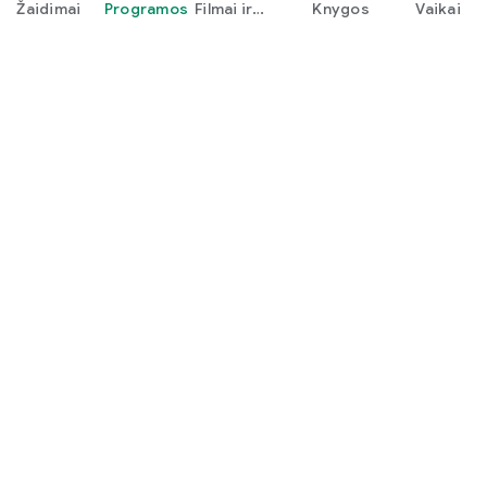
Žaidimai
Programos
Filmai ir
Knygos
Vaikai
televizija
Google Play
Play Pass
„Play“ taškai
Dovanų kortelės
Išpirkti
Lėšų grąžinimo politika
Vaikai ir šeima
Tėvams skirtas vadovas