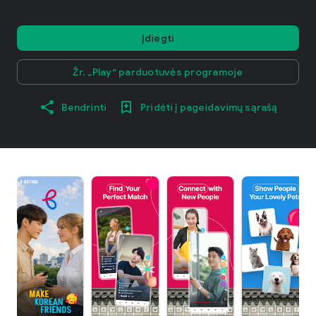
Įdiegti
Žr. „Play“ parduotuvės programoje
Bendrinti
Pridėti į pageidavimų sąrašą