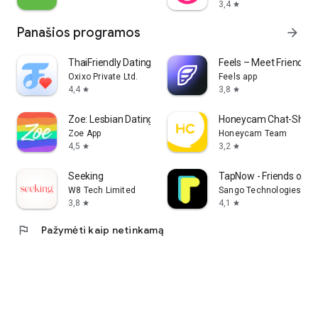
**Sąlygos (EULA):** https://www.kdating.app/terms
3,4
star
Panašios programos
arrow_forward
ThaiFriendly Dating
Feels – Meet Friends &
Oxixo Private Ltd.
Feels app
4,4
3,8
star
star
Zoe: Lesbian Dating & Chat
Honeycam Chat-Short
Zoe App
Honeycam Team
4,5
3,2
star
star
Seeking
TapNow - Friends on 
W8 Tech Limited
Sango Technologies Inc
3,8
4,1
star
star
flag
Pažymėti kaip netinkamą