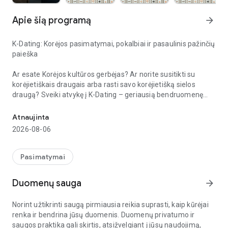
Apie šią programą
arrow_forward
K-Dating: Korėjos pasimatymai, pokalbiai ir pasaulinis pažinčių
paieška
Ar esate
Korėjos kultūros
gerbėjas? Ar norite susitikti su
korėjietiškais draugais
arba rasti savo
korėjietišką sielos
draugą
? Sveiki atvykę į
K-Dating
– geriausią bendruomenę
Susirask draugų ir mokykis kalbų
Korėjos kultūros mylėtojams visame pasaulyje.
Atnaujinta
Nors Korėja garsėja
K-Pop
ir
K-Dramomis
, tikrasis jos žavesys
2026-08-06
slypi jos žmonėse.
K-Dating
yra puiki vieta korėjiečiams ir
tarptautiniams gerbėjams bendrauti, kurti
draugystes
ir
pradėti
romantiškus santykius
.
Pasimatymai
Įveikite kalbos barjerus naudodami automatinį vertimą
Duomenų sauga
arrow_forward
Nustokite kaitalioti
pokalbių
ir vertimo programėlių! Mūsų
galinga
automatinio vertimo
funkcija leidžia jums
kalbėtis
Norint užtikrinti saugą pirmiausia reikia suprasti, kaip kūrėjai
savo gimtąja kalba, o programa akimirksniu verčia jūsų
renka ir bendrina jūsų duomenis. Duomenų privatumo ir
partneriui.
Kalbų mainai
ir
pasauliniai pasimatymai
dar
saugos praktika gali skirtis, atsižvelgiant į jūsų naudojimą,
niekada nebuvo tokie paprasti.