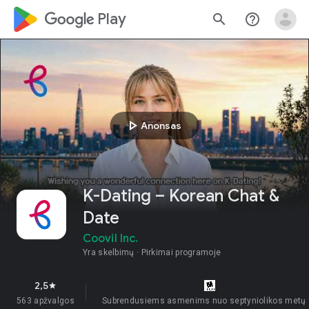
google_logo Play
search
help_outline
play_arrow
Anonsas
K-Dating – Korean Chat &
Date
Coovil Inc.
Yra skelbimų
Pirkimai programoje
2,5
star
563 apžvalgos
Subrendusiems asmenims nuo septyniolikos metų