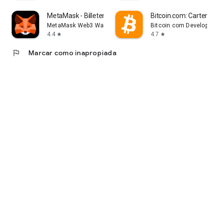
MetaMask - Billetera de cripto
Bitcoin.com: Cartera Cr
MetaMask Web3 Wallet
Bitcoin.com Developer
4.4
4.7
star
star
flag
Marcar como inapropiada