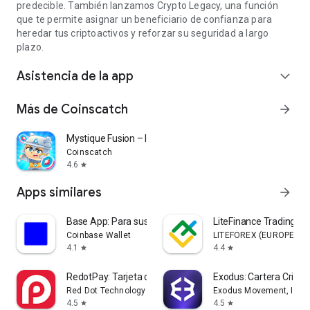
predecible. También lanzamos Crypto Legacy, una función
que te permite asignar un beneficiario de confianza para
heredar tus criptoactivos y reforzar su seguridad a largo
plazo.
Asistencia de la app
expand_more
Más de Coinscatch
arrow_forward
Mystique Fusion – Idle Clicker
Coinscatch
4.6
star
Apps similares
arrow_forward
Base App: Para sus Operaciones
LiteFinance Trading Mó
Coinbase Wallet
LITEFOREX (EUROPE) LT
4.1
4.4
star
star
RedotPay: Tarjeta cripto & Pay
Exodus: Cartera Cripto 
Red Dot Technology Limited
Exodus Movement, Inc.
4.5
4.5
star
star