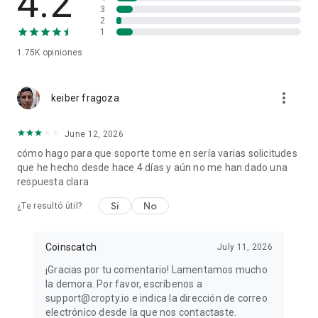
4.2
que apreciará la conveniencia, seguridad y versatilidad de
3
nuestra aplicación.
2
1
Únase a nosotros hoy y comience su viaje hacia el mundo de
1.75K
opiniones
las criptomonedas. Tu futuro en el mundo de las
criptomonedas comienza aquí con Cropty.io.
more_vert
keiber fragoza
June 12, 2026
cómo hago para que soporte tome en sería varias solicitudes
que he hecho desde hace 4 días y aún no me han dado una
respuesta clara
Sí
No
¿Te resultó útil?
Coinscatch
July 11, 2026
¡Gracias por tu comentario! Lamentamos mucho
la demora. Por favor, escríbenos a
support@cropty.io e indica la dirección de correo
electrónico desde la que nos contactaste.