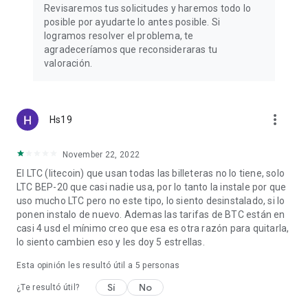
Revisaremos tus solicitudes y haremos todo lo
posible por ayudarte lo antes posible. Si
logramos resolver el problema, te
agradeceríamos que reconsideraras tu
valoración.
more_vert
Hs19
November 22, 2022
El LTC (litecoin) que usan todas las billeteras no lo tiene, solo
LTC BEP-20 que casi nadie usa, por lo tanto la instale por que
uso mucho LTC pero no este tipo, lo siento desinstalado, si lo
ponen instalo de nuevo. Ademas las tarifas de BTC están en
casi 4 usd el mínimo creo que esa es otra razón para quitarla,
lo siento cambien eso y les doy 5 estrellas.
Esta opinión les resultó útil a
5
personas
Sí
No
¿Te resultó útil?