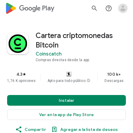
google_logo Play
search
help_outline
Сartera criptomonedas
Bitcoin
Coinscatch
Compras directas desde la app
4.3
100 k+
star
1,76 K opiniones
Apto para todo público
info
Descargas
Instalar
Ver en la app de Play Store
Compartir
Agregar a la lista de deseos