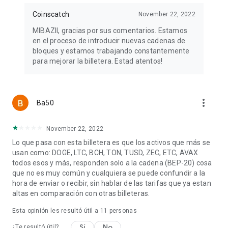
Coinscatch
November 22, 2022
MIBAZII, gracias por sus comentarios. Estamos
en el proceso de introducir nuevas cadenas de
bloques y estamos trabajando constantemente
para mejorar la billetera. Estad atentos!
more_vert
Ba50
November 22, 2022
Lo que pasa con esta billetera es que los activos que más se
usan como: DOGE, LTC, BCH, TON, TUSD, ZEC, ETC, AVAX
todos esos y más, responden solo a la cadena (BEP-20) cosa
que no es muy común y cualquiera se puede confundir a la
hora de enviar o recibir, sin hablar de las tarifas que ya estan
altas en comparación con otras billeteras.
Esta opinión les resultó útil a
11
personas
Sí
No
¿Te resultó útil?