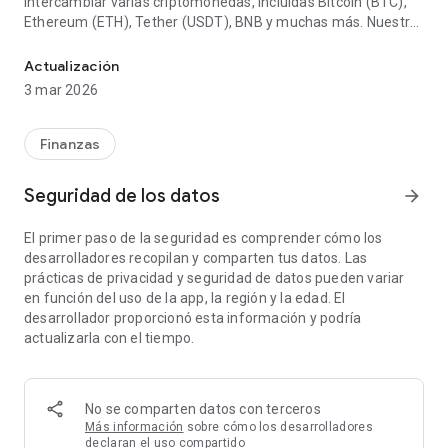
intercambiar varias criptomonedas, incluidas Bitcoin (BTC),
Ethereum (ETH), Tether (USDT), BNB y muchas más. Nuestra
Cartera de criptomonedas segura y fácil de usar para principiante
billetera admite múltiples monedas, lo que le permite
diversificar su cartera y administrarla en un solo lugar.
Actualización
3 mar 2026
La billetera admite una amplia gama de tokens, incluidos los
que se ejecutan en redes ERC20, BEP20 y TRC20. Esto
significa que puede almacenar y administrar sus activos de
Finanzas
Ethereum, Binance Smart Chain y Tron directamente desde
nuestra aplicación.
Seguridad de los datos
arrow_forward
Sin embargo, nuestra billetera no es solo un lugar para
El primer paso de la seguridad es comprender cómo los
almacenar sus criptoactivos. Ofrecemos oportunidades
desarrolladores recopilan y comparten tus datos. Las
únicas para ganar dinero con sus activos. Con nuestros
prácticas de privacidad y seguridad de datos pueden variar
préstamos y depósitos criptográficos, puede ganar intereses
en función del uso de la app, la región y la edad. El
sobre sus criptomonedas, obteniendo ingresos que superan
desarrollador proporcionó esta información y podría
con creces las tasas bancarias tradicionales.
actualizarla con el tiempo.
Nuestro programa de referencias le permitirá ganar aún más.
Invita a tus amigos y conocidos y obtén recompensas por
cada nuevo usuario que se registre y comience a usar Cropty.
No se comparten datos con terceros
Más información
sobre cómo los desarrolladores
También ofrecemos oportunidades de donación. Si desea
declaran el uso compartido