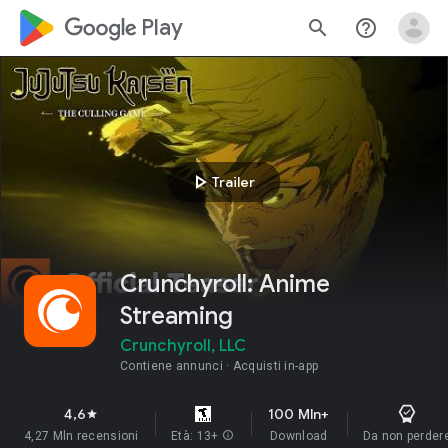
google_logo Play
search
help_outline
play_arrow
Trailer
Crunchyroll: Anime
Streaming
Crunchyroll, LLC
Contiene annunci
Acquisti in-app
4,6
100 Mln+
star
4,27 Mln recensioni
Età: 13+
info
Download
Da non perder