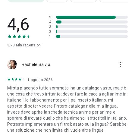
ANIME MOVIES
■ Suzume
4,6
5
■ Dragon Ball Super: Super Hero
4
■ Jujutsu Kaisen 0
3
■ My Hero Academia: You’re Next
2
1
■ Demon Slayer: Mugen Train
■ One Piece Film Red
3,78 Mln
recensioni
■ Your Name
■ And many more
more_vert
Rachele Salvia
DOWNLOAD NOW AND START WATCHING THE BEST ANIME
SERIES AND MOVIES—ALL IN ONE PLACE
1 agosto 2026
Mi sta piacendo tutto sommato, ha un catalogo vasto, ma c'è
IN-APP PURCHASING AND AUTO-PAY INFO
una cosa che trovo irritante: dover fare la caccia agli anime in
■ Your account will be automatically charged upon confirming
italiano. Ho l'abbonamento per il palinsesto italiano, mi
membership.
aspetto di poter vedere l'intero catalogo nella mia lingua,
■ Membership auto-renews unless turned off at least 24
invece devo aprire la scheda tecnica anime per anime e
hours before renewal.
sperare di trovare quello che ha almeno i sottotitoli in italiano.
■ Your account will be charged monthly for renewal within 24
Potreste implementare un filtro basato sulla lingua? Sarebbe
hours before the current period ends.
una soluzione che non limita chi vuole altre lingue.
■ Subscription pricing may vary based on region and selected