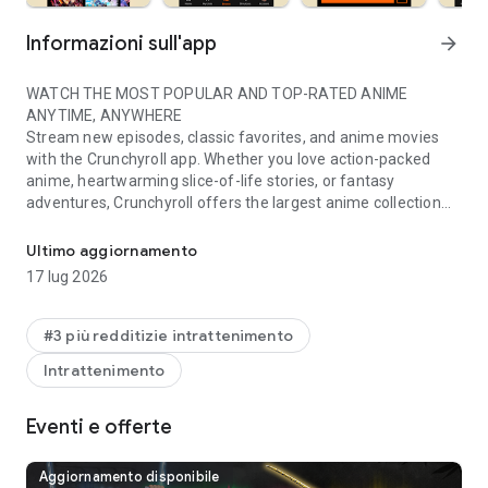
Informazioni sull'app
arrow_forward
WATCH THE MOST POPULAR AND TOP-RATED ANIME
ANYTIME, ANYWHERE
Stream new episodes, classic favorites, and anime movies
with the Crunchyroll app. Whether you love action-packed
anime, heartwarming slice-of-life stories, or fantasy
adventures, Crunchyroll offers the largest anime collection
World’s largest dedicated anime library
online, featuring a massive library of anime shows and
movies available on your favorite device. Watch anime ad-
Ultimo aggiornamento
free and in high quality—all in one place.
17 lug 2026
EXCLUSIVE MUSIC VIDEOS AND CONCERTS
Get access to thousands of music videos, concert exclusives,
#3 più redditizie intrattenimento
and special performances from top artists worldwide. Watch
Intrattenimento
unique behind-the-scenes footage, live performances, and
carefully curated playlists that bring anime soundtracks and
J-pop sensations to your screen.
Eventi e offerte
APP FEATURES
Aggiornamento disponibile
■ Watch anime subbed and dubbed—choose from multiple