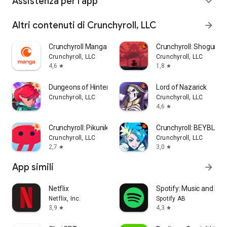
Assistenza per l'app
expand_more
Altri contenuti di Crunchyroll, LLC
arrow_forward
Crunchyroll Manga
Crunchyroll: Shogun 
Crunchyroll, LLC
Crunchyroll, LLC
4,6
1,8
star
star
Dungeons of Hinterberg
Lord of Nazarick
Crunchyroll, LLC
Crunchyroll, LLC
4,6
star
Crunchyroll: Pikuniku
Crunchyroll: BEYBLAD
Crunchyroll, LLC
Crunchyroll, LLC
2,7
3,0
star
star
App simili
arrow_forward
Netflix
Spotify: Music and Po
Netflix, Inc.
Spotify AB
3,9
4,3
star
star