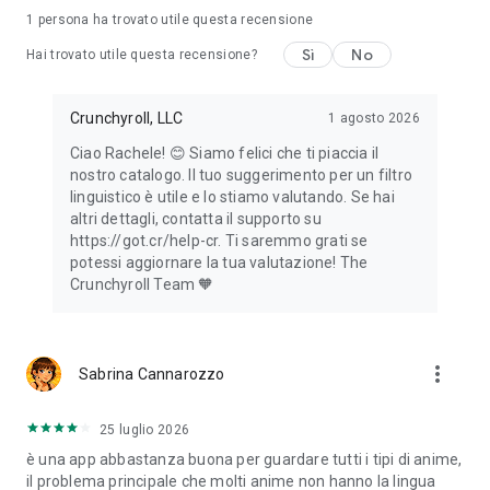
membership tier.
1 persona ha trovato utile questa recensione
Sì
No
Hai trovato utile questa recensione?
Privacy Policy:
https://www.sonypictures.com/corp/privacy.html
Terms of Service: https://www.crunchyroll.com/tos
Crunchyroll, LLC
1 agosto 2026
Ciao Rachele! 😊 Siamo felici che ti piaccia il
nostro catalogo. Il tuo suggerimento per un filtro
linguistico è utile e lo stiamo valutando. Se hai
altri dettagli, contatta il supporto su
https://got.cr/help-cr. Ti saremmo grati se
potessi aggiornare la tua valutazione! The
Crunchyroll Team 🧡
more_vert
Sabrina Cannarozzo
25 luglio 2026
è una app abbastanza buona per guardare tutti i tipi di anime,
il problema principale che molti anime non hanno la lingua