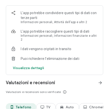
members).
STREAM THE LARGEST ANIME LIBRARY
L'app potrebbe condividere questi tipi di dati con
Over 2,000 titles available, including Crunchyroll exclusives,
terze parti
such as Solo Leveling, Kaiju No. 8, Gachiakuta, Tower of God,
Informazioni personali, Attività dell'app e altri 2
and more!
L'app potrebbe raccogliere questi tipi di dati
Informazioni personali, Informazioni finanziarie e altri
ANIME SHOWS
2
■ One Piece
■ Solo Leveling
I dati vengono criptati in transito
■ Attack on Titan
■ My Hero Academia
Puoi richiedere l'eliminazione dei dati
■ Frieren: Beyond Journey’s End
■ Blue Lock
Visualizza dettagli
■ The Apothecary Diaries
■ Dan Da Dan
■ Jujutsu Kaisen
Valutazioni e recensioni
arrow_forward
■ Demon Slayer
■ Naruto Shippuden
Valutazioni e recensioni sono verificate
info_outline
■ Vinland Saga
■ Dragon Ball: DAIMA
■ And more
Telefono
TV
Auto
Chromebo
phone_android
tv
directions_car_filled
laptop