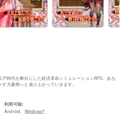
戸時代を舞台にした経済革命シミュレーションRPG。あな
かす大豪商へと成り上がっていきます。
RPG！今すぐ、推し美女と経済革命を始めよう！
など数十種以上の店舗を経営し、江戸の町を発展させていき
利用可能:
プレイでもしっかり儲かるので、気軽に楽しめるのも魅力で
Android、
Windows*
ラストで登場。