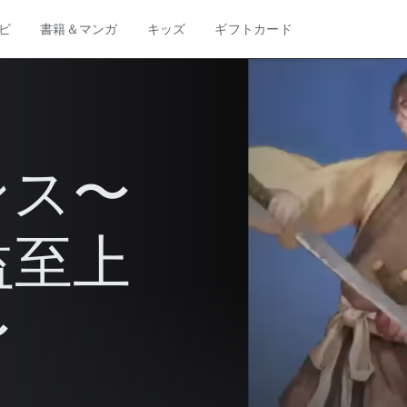
ビ
書籍＆マンガ
キッズ
ギフトカード
ンス〜
益至上
〜