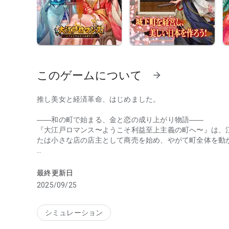
このゲームについて
arrow_forward
推し美女と経済革命、はじめました。
――和の町で始まる、金と恋の成り上がり物語――
『大江戸ロマンス〜ようこそ利益至上主義の町へ〜』は、江
たは小さな店の店主として商売を始め、やがて町全体を動
店舗経営・恋愛・商戦が楽しめる経済革命シミュレーション
■店舗経営×町づくり
プレイヤーは無一文の状態から、鮮魚店や芝居小屋、湯屋
最終更新日
ます。店舗はタップ操作で簡単にレベルアップ可能。放置
2025/09/25
す。
■推し美女×恋愛＆子育て
シミュレーション
歴史・伝説の美女「お市の方」「細川玉子」などが美麗イ