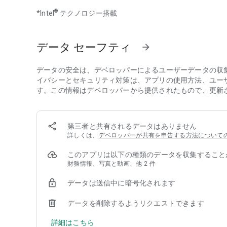
豪華声優陣によるフルボイス演出と共に、恋愛・結婚・子
®
*Intel
テクノロジー搭載
家族を育て、勢力を拡大し、町の未来を築いていきましょ
■名士×家来育成バトル
伝説の達人たちを「家来」として迎え、適材適所で配置す
データ セーフティ
arrow_forward
さらには商戦・ボス戦など戦略バトルも搭載。
家来の資質やスキルを活かし、富も名声も手に入れましょ
データの安全は、デベロッパーによるユーザーデータの収
イバシーとセキュリティ対策は、アプリの使用方法、ユー
■商会×貿易海路
す。この情報はデベロッパーから提供されたもので、更新
自力だけでは天下は取れぬ――
他プレイヤーと「商会」を結成し、強大なボス討伐や貿易
ランキング上位で超豪華報酬をゲットし、最強の経済同盟
第三者と共有されるデータはありません
■浮世絵調＆大ボリュームシナリオ
詳しくは、
デベロッパーが共有を申告する方法について
ゲーム全体は浮世絵調の美麗グラフィックで彩られ、情緒
このアプリは以下の種類のデータを収集すること
ちたストーリーをプロライター陣が執筆。
財務情報、写真と動画、他 2 件
■すべての道は、富へ通ず
データは送信中に暗号化されます
指一本で始める江戸の経済革命。
あなたは、金と愛と名声を手にすることができるのか――
データを削除するようリクエストできます
『大江戸ロマンス〜ようこそ利益至上主義の町へ〜』で、
詳細はこちら