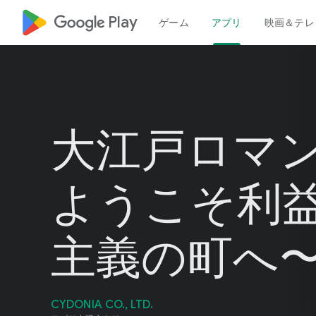
google_logo Play
ゲーム
アプリ
映画＆テレ
大江戸ロマ
ようこそ利
主義の町へ
CYDONIA CO., LTD.