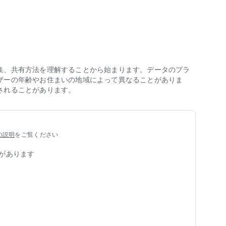
育てまで体験可能。
う。
れば、商売効率が一気にアップ！
う。
集、共有方法を理解することから始まります。データのプラ
ザーの年齢やお住まいの地域によって異なることがありま
されることがあります。
ルート開拓に挑戦。
を築け！
の説明
をご覧ください
あふれる江戸の町を再現。恋愛、陰謀、事件など、波乱に満
があります
運命を賭けた商いがいま幕を開ける！