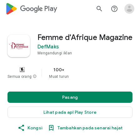
google_logo Play
search
help_outline
Femme d'Afrique Magazine
DefMaks
Mengandungi iklan
100+
Semua orang
info
Muat turun
Pasang
Lihat pada apl Play Store
Kongsi
Tambahkan pada senarai hajat