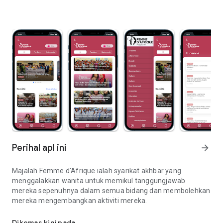
Perihal apl ini
arrow_forward
Majalah Femme d'Afrique ialah syarikat akhbar yang
menggalakkan wanita untuk memikul tanggungjawab
mereka sepenuhnya dalam semua bidang dan membolehkan
mereka mengembangkan aktiviti mereka.
Mercu tanda benua Afrika
Dikemas kini pada