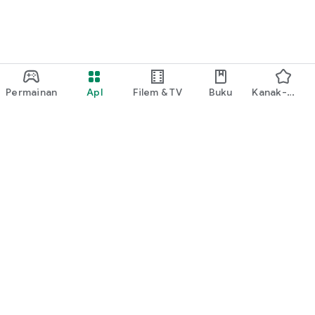
Permainan
Apl
Filem & TV
Buku
Kanak-
kanak
Google Play
Play Pass
Play Points
Kad hadiah
Tebus