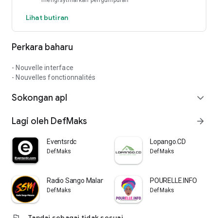
mengisytiharkan pengumpulan
Lihat butiran
Perkara baharu
- Nouvelle interface
- Nouvelles fonctionnalités
Sokongan apl
expand_more
Lagi oleh DefMaks
arrow_forward
Eventsrdc
Lopango.CD
DefMaks
DefMaks
Radio Sango Malamu
POURELLE.INFO
DefMaks
DefMaks
flag
Tandai sebagai tidak sesuai