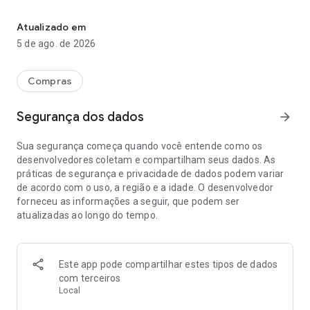
O maior clube de vantagens do Brasil
Clube Certo, quem tem sabe!
Atualizado em
5 de ago. de 2026
Compras
Segurança dos dados
arrow_forward
Sua segurança começa quando você entende como os
desenvolvedores coletam e compartilham seus dados. As
práticas de segurança e privacidade de dados podem variar
de acordo com o uso, a região e a idade. O desenvolvedor
forneceu as informações a seguir, que podem ser
atualizadas ao longo do tempo.
Este app pode compartilhar estes tipos de dados
com terceiros
Local