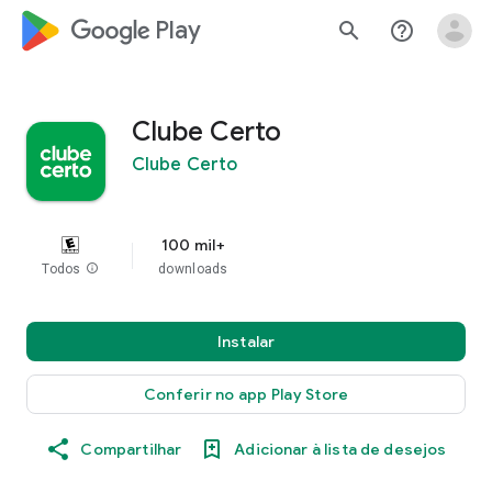
google_logo Play
search
help_outline
Clube Certo
Clube Certo
100 mil+
Todos
info
downloads
Instalar
Conferir no app Play Store
Compartilhar
Adicionar à lista de desejos