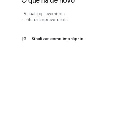
O que há de novo
- Visual improvements
- Tutorial improvements
flag
Sinalizar como impróprio