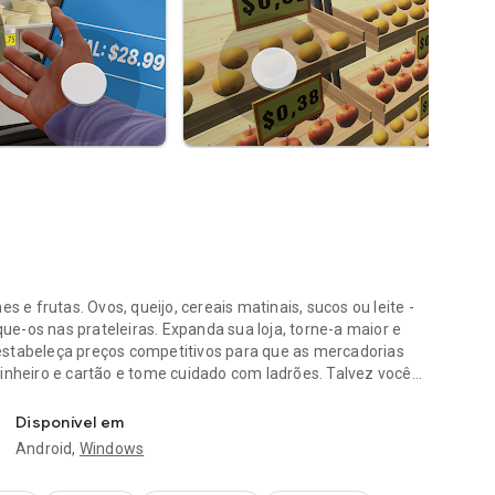
s e frutas. Ovos, queijo, cereais matinais, sucos ou leite -
e-os nas prateleiras. Expanda sua loja, torne-a maior e
estabeleça preços competitivos para que as mercadorias
heiro e cartão e tome cuidado com ladrões. Talvez você
e móveis e expanda
adrão roube alguma coisa da sua loja? Com o tempo, será
novas luminárias e decorações. Você fará tudo isso no
Disponível em
os 3D excelentes e realistas. Divirta-se e não vá à
Android,
Windows