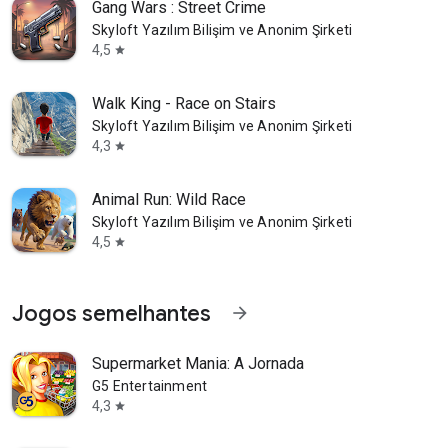
Gang Wars : Street Crime
Skyloft Yazılım Bilişim ve Anonim Şirketi
4,5
star
Walk King - Race on Stairs
Skyloft Yazılım Bilişim ve Anonim Şirketi
4,3
star
Animal Run: Wild Race
Skyloft Yazılım Bilişim ve Anonim Şirketi
4,5
star
Jogos semelhantes
arrow_forward
Supermarket Mania: A Jornada
G5 Entertainment
4,3
star