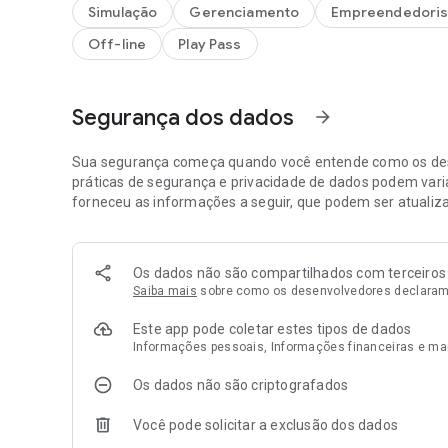
Assuma o papel de gerente no jogo de simulação mais vic
Simulação
Gerenciamento
Empreendedori
Simulador! Abra as portas da sua loja e construa-a do z
Off-line
Play Pass
Supermercado. Torne-se o grande gerente e torne sua loj
Gerencie o estoque: mantenha as prateleiras sempre ch
tendências para atrair clientes.
Neste jogo de simulação 3D você pode personalizar livre
Segurança dos dados
arrow_forward
escolha temas, cores e decorações que melhor reflitam o s
Expanda a sua gama de produtos: Desbloqueie novos produt
Sua segurança começa quando você entende como os des
clientes mais exigentes.
práticas de segurança e privacidade de dados podem varia
Gerenciar Equipe: Recrute, treine e motive funcionários pa
forneceu as informações a seguir, que podem ser atualiz
operacional.
Satisfação do cliente: monitore as necessidades de seus 
serviço de alta qualidade para construir uma base permane
Supermercado Gerente Simulador não é apenas um jogo - 
Os dados não são compartilhados com terceiros
gerenciamento e estratégia. Experimente hoje e mostre
Saiba mais
sobre como os desenvolvedores declaram
Este app pode coletar estes tipos de dados
Informações pessoais, Informações financeiras e ma
Os dados não são criptografados
Você pode solicitar a exclusão dos dados