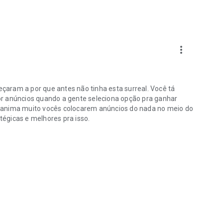
more_vert
aram a por que antes não tinha esta surreal. Você tá
or anúncios quando a gente seleciona opção pra ganhar
sanima muito vocês colocarem anúncios do nada no meio do
égicas e melhores pra isso.