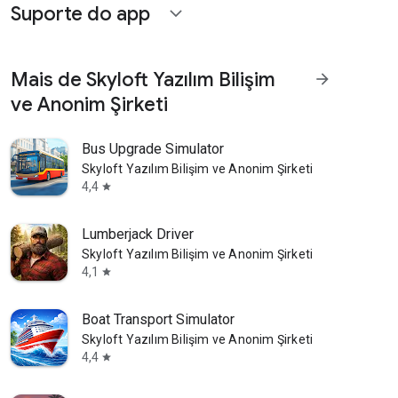
Suporte do app
expand_more
Mais de Skyloft Yazılım Bilişim
arrow_forward
ve Anonim Şirketi
Bus Upgrade Simulator
Skyloft Yazılım Bilişim ve Anonim Şirketi
4,4
star
Lumberjack Driver
Skyloft Yazılım Bilişim ve Anonim Şirketi
4,1
star
Boat Transport Simulator
Skyloft Yazılım Bilişim ve Anonim Şirketi
4,4
star