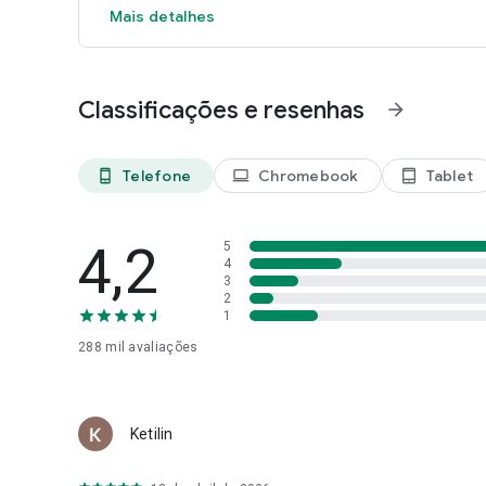
Mais detalhes
Classificações e resenhas
arrow_forward
Telefone
Chromebook
Tablet
phone_android
laptop
tablet_android
4,2
5
4
3
2
1
288 mil
avaliações
Ketilin