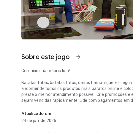
Sobre este jogo
arrow_forward
Gerencie sua própria loja!
Batatas fritas, batatas fritas, carne, hambúrgueres, legume
encomende todos os produtos mais baratos online e coloqu
preste o melhor atendimento possível. Crie promoções e 
sejam vendidas rapidamente. Lide com pagamentos em din
Encomende produtos, coloque-os nas prateleiras, compr
precise de proteção para evitar que algum simulador de l
necessária reforma, pintura de paredes ou instalação de 
Atualizado em
mundo aberto de um simulador de supermercado com gráfic
24 de jun. de 2026
falência. Alcance o verdadeiro sucesso.