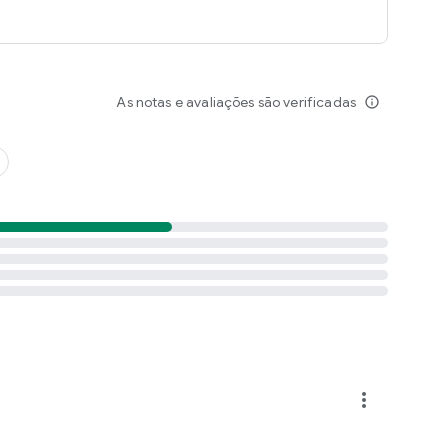
As notas e avaliações são verificadas
info_outline
more_vert