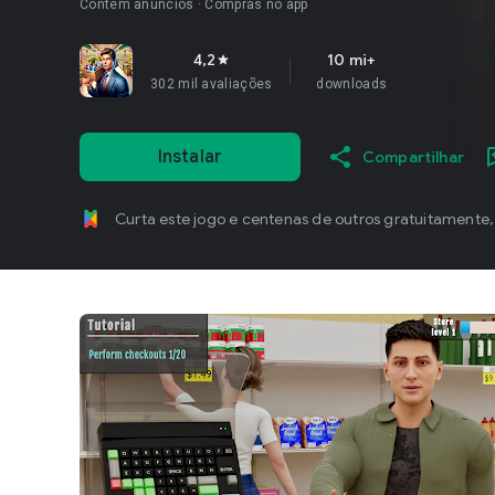
Contém anúncios
Compras no app
4,2
10 mi+
star
302 mil avaliações
downloads
Instalar
Compartilhar
Curta este jogo e centenas de outros gratuitamente