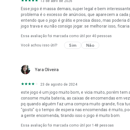
13 de abril de 2026
Esse jogo é massa demais, super legal e bem interessante.
problema é o excesso de anúncios, que aparecem a cada
entendo que o jogo é grátis e precisa disso, mas poderia di
jogo trava e eu não consigo jogar. se melhorar isso, ficaria
Essa avaliação foi marcada como útil por
40
pessoas
Sim
Não
Você achou isso útil?
Yara Oliveira
23 de agosto de 2024
este jogo é um jogo muito bom, e vicia muito, porém tem 
consome muita bateria, as caixas de encomendas em vez d
pq quando alguém faz uma compra muito grande, fica tudo 
"gosto" q o tempo de espera nas encomendas é muito, po
a gente encomenda, tirando isso o jogo é muito bom.
Essa avaliação foi marcada como útil por
148
pessoas