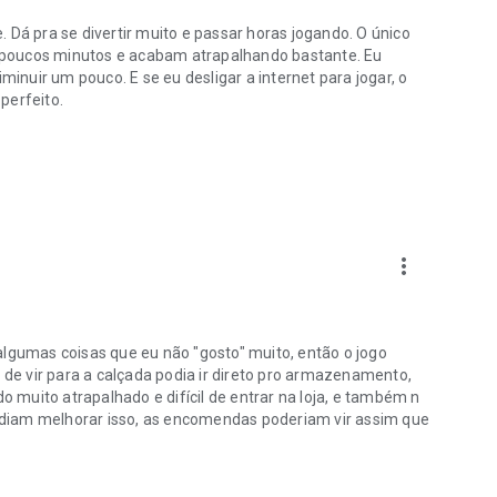
 Dá pra se divertir muito e passar horas jogando. O único
 poucos minutos e acabam atrapalhando bastante. Eu
minuir um pouco. E se eu desligar a internet para jogar, o
 perfeito.
more_vert
algumas coisas que eu não "gosto" muito, então o jogo
e vir para a calçada podia ir direto pro armazenamento,
muito atrapalhado e difícil de entrar na loja, e também n
diam melhorar isso, as encomendas poderiam vir assim que