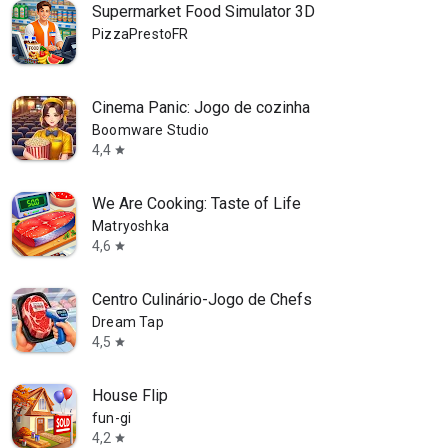
Supermarket Food Simulator 3D
PizzaPrestoFR
Cinema Panic: Jogo de cozinha
Boomware Studio
4,4
star
We Are Cooking: Taste of Life
Matryoshka
4,6
star
Centro Culinário-Jogo de Chefs
Dream Tap
4,5
star
House Flip
fun-gi
4,2
star