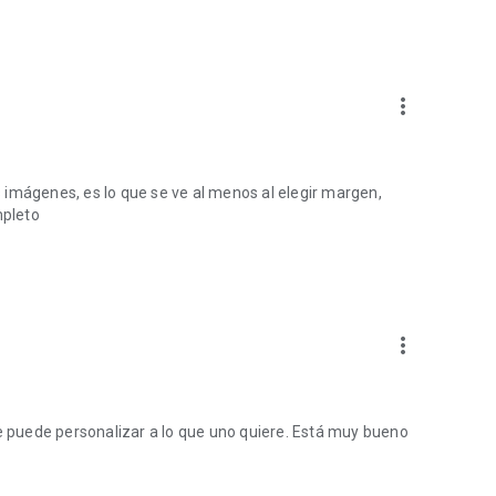
éstica
ósteres gigantes con facilidad?
more_vert
 imágenes, es lo que se ve al menos al elegir margen,
mpleto
more_vert
Se puede personalizar a lo que uno quiere. Está muy bueno