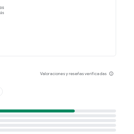
tc.)
tos
más
Valoraciones y reseñas verificadas
info_outline
s
ualquier tamaño