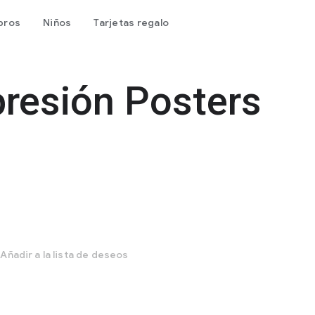
bros
Niños
Tarjetas regalo
presión Posters
Añadir a la lista de deseos