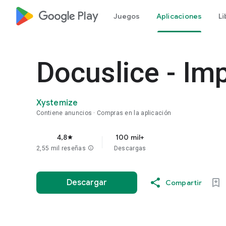
google_logo Play
Juegos
Aplicaciones
Li
Docuslice - Im
Xystemize
Contiene anuncios
Compras en la aplicación
4,8
100 mil+
star
2,55 mil reseñas
info
Descargas
Descargar
Compartir