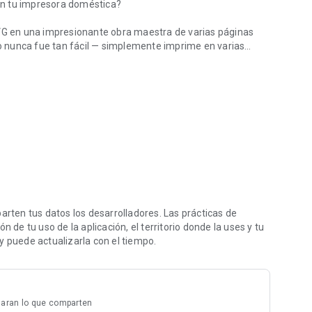
on tu impresora doméstica?
SVG en una impresionante obra maestra de varias páginas
 nunca fue tan fácil — simplemente imprime en varias
e
las y columnas (número fijo de hojas).
e tu póster.
texto con facilidad.
 imprimibles, como por arte de magia.
teres con muchas fotos.
l para texto, logotipos y dibujos de líneas.
ten tus datos los desarrolladores. Las prácticas de
os.
 de tu uso de la aplicación, el territorio donde la uses y tu
lo a una copistería si no tienes.
y puede actualizarla con el tiempo.
las formas, el arte SVG y las páginas PDF importadas como
xelado por muy grande que imprimas.
laran lo que comparten