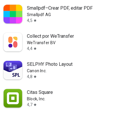
Smallpdf–Crear PDF, editar PDF
Smallpdf AG
4,5
star
Collect por WeTransfer
WeTransfer BV
4,4
star
SELPHY Photo Layout
Canon Inc.
4,8
star
Citas Square
Block, Inc.
4,7
star