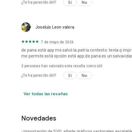
Sí
No
¿Te ha parecido útil?
Joseluis Leon valera
7 de mayo de 2026
de pana está app me salvó la patria contexto: tenía q impri
me permite está opción está app de pana es un salvavidas
3
personas han valorado esta reseña como útil
Sí
No
¿Te ha parecido útil?
Ver todas las reseñas
Novedades
- Importación de SVG: añade gráficos vectoriales escalables