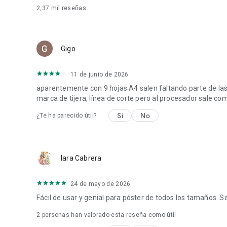
- Ecológico – ahorra recursos utilizando tu impresora dom
2,37 mil
reseñas
¿Listo para dar rienda suelta a tu creatividad e imprimir p
¡Descarga Docuslice hoy mismo!
Gigo
11 de junio de 2026
aparentemente con 9 hojas A4 salen faltando parte de las
marca de tijera, línea de corte pero al procesador sale co
Sí
No
¿Te ha parecido útil?
Iara Cabrera
24 de mayo de 2026
Fácil de usar y genial para póster de todos los tamaños. 
2
personas han valorado esta reseña como útil