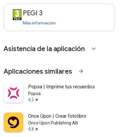
PEGI 3
Más información
Asistencia de la aplicación
expand_more
Aplicaciones similares
arrow_forward
Popsa | Imprime tus recuerdos
Popsa
4,5
star
Once Upon | Crear fotolibro
Once Upon Publishing AB
4,8
star