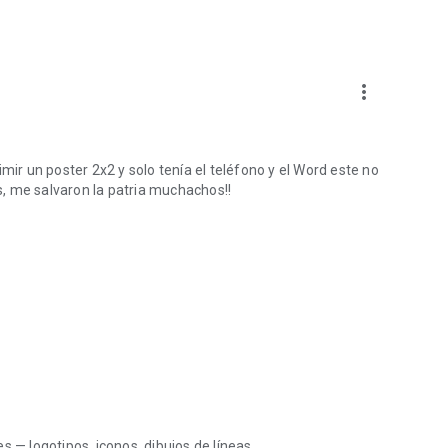
more_vert
mir un poster 2x2 y solo tenía el teléfono y el Word este no
, me salvaron la patria muchachos!!
 — logotipos, iconos, dibujos de líneas.