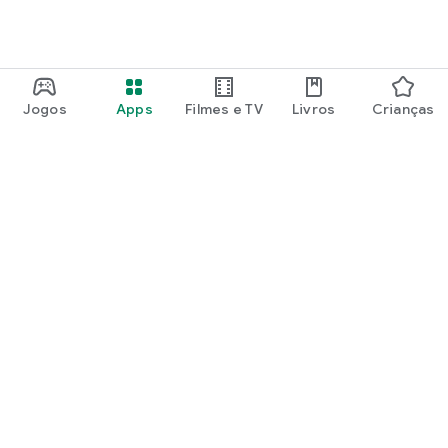
Jogos
Apps
Filmes e TV
Livros
Crianças
Google Play
Play Pass
Pontos do Play Points
Vales-presente
Resgatar
Política de reembolso