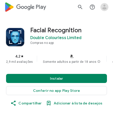
google_logo Play
search
help_outline
Facial Recognition
Double Colourless Limited
Compras no app
4,2
star
2,9 mil avaliações
Somente adultos a partir de 18 anos
info
Instalar
Conferir no app Play Store
Compartilhar
Adicionar à lista de desejos