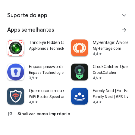
Suporte do app
expand_more
Apps semelhantes
arrow_forward
Third Eye Hidden Camera Record
MyHeritage: Árvore de 
AppNomics Technology
MyHeritage.com
4,4
star
Enpass password manager
CrookCatcher: Quem t
Enpass Technologies Inc
CrookCatcher
3,9
4,6
star
star
Quem usar o meu wifi?
Family Nest | Ex - Fami
WiFi Router Speed and Security
Family Nest | GPS Live L
4,0
4,4
star
star
flag
Sinalizar como impróprio