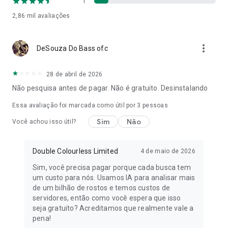
1
Política de Privacidade: https://facialrecognition.app/privacy-
2,86 mil
avaliações
policy/en
Termos: https://facialrecognition.app/terms-and-
more_vert
DeSouza Do Bass ofc
conditions/en
28 de abril de 2026
Não pesquisa antes de pagar. Não é gratuito. Desinstalando
Essa avaliação foi marcada como útil por
3
pessoas
Sim
Não
Você achou isso útil?
Double Colourless Limited
4 de maio de 2026
Sim, você precisa pagar porque cada busca tem
um custo para nós. Usamos IA para analisar mais
de um bilhão de rostos e temos custos de
servidores, então como você espera que isso
seja gratuito? Acreditamos que realmente vale a
pena!