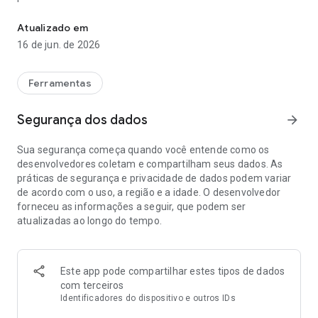
verificação de antecedentes pesquisa de imagens
Faça o upload de uma foto do rosto, uma captura de tela do
Atualizado em
TikTok ou uma imagem de um aplicativo de namoro e, em
16 de jun. de 2026
segundos, você encontrará os perfis.
O aplicativo fornece resultados mais precisos do que as
Ferramentas
ferramentas tradicionais de
busca reversa de imagens
,
ajudando você a entender onde uma foto de perfil ou selfie
Segurança dos dados
arrow_forward
pode aparecer online.
RECURSOS
Sua segurança começa quando você entende como os
Essa abordagem guiada funciona como uma
Reconhecimento facial e busca visual
busca reversa
desenvolvedores coletam e compartilham seus dados. As
de imagens
direcionada especificamente para rostos.
práticas de segurança e privacidade de dados podem variar
Use o reconhecimento facial para explorar onde um rosto
de acordo com o uso, a região e a idade. O desenvolvedor
aparece na web pública.
forneceu as informações a seguir, que podem ser
atualizadas ao longo do tempo.
Execute uma busca visual direcionada para encontrar
imagens, publicações e menções online em redes sociais.
Funciona até mesmo com fotos antigas, anguladas ou de
Verificação de perfis de namoro
baixa qualidade de pessoas.
Este app pode compartilhar estes tipos de dados
Verifique capturas de tela de aplicativos de namoro e
com terceiros
compare-as com resultados públicos.
Identificadores do dispositivo e outros IDs
Identifique fotos reutilizadas, atividades incomuns no perfil