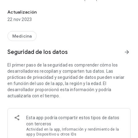
La aplicación le ayudará a saber exactamente todos los términos 
fecha de nacimiento del niño, que se aclare su edad y el
cálculo de la fecha de designación de las vacunas. Este
Actualización
calendario no se tiene en cuenta el estado de salud, por lo
22 nov 2023
que su calendario real de la vacunación puede ser diferente
del cálculo. Alrededor de cada vacuna se indica para una
edad óptima de vacunación.
Medicina
Características principales:
Seguridad de los datos
arrow_forward
- Cálculo del momento de la vacunación, dependiendo de la
El primer paso de la seguridad es comprender cómo los
edad del niño;
desarrolladores recopilan y comparten tus datos. Las
- La posibilidad de especificar la fecha prevista para la
prácticas de privacidad y seguridad de datos pueden variar
vacunación;
en función del uso de la app, la región y la edad. El
- La capacidad de retener información sobre el nombre de la
desarrollador proporcionó esta información y podría
vacuna;
actualizarla con el tiempo.
- La capacidad de retener información sobre las reacciones
de vacunación;
- Información útil sobre los diferentes vacunación;
- Calendario visual individual de la vacunación.
Esta app podría compartir estos tipos de datos
con terceros
Recuerde que cualquier vacunación se lleva a cabo sólo
Actividad en la app, Información y rendimiento de la
después de consultar con el pediatra!
app y Dispositivo u otros IDs