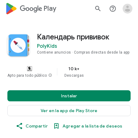
google_logo Play
search
help_outline
Календарь прививок
PolyKids
Contiene anuncios
Compras directas desde la app
10 k+
Apto para todo público
info
Descargas
Instalar
Ver en la app de Play Store
Compartir
Agregar a la lista de deseos