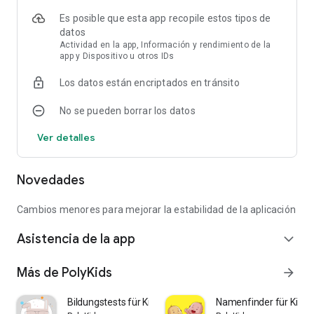
Es posible que esta app recopile estos tipos de
datos
Actividad en la app, Información y rendimiento de la
app y Dispositivo u otros IDs
Los datos están encriptados en tránsito
No se pueden borrar los datos
Ver detalles
Novedades
Cambios menores para mejorar la estabilidad de la aplicación
Asistencia de la app
expand_more
Más de PolyKids
arrow_forward
Bildungstests für Kinder
Namenfinder für Kinde