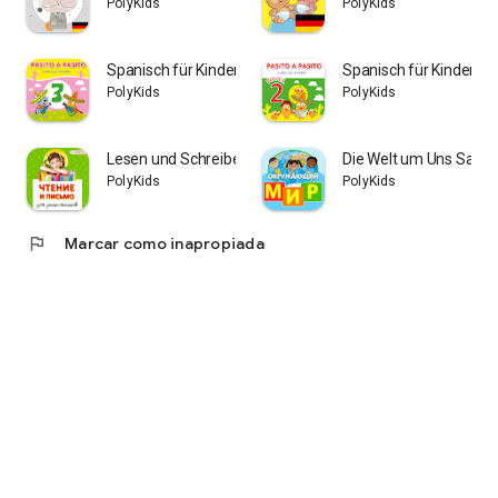
PolyKids
PolyKids
Spanisch für Kinder. Niveau 3
Spanisch für Kinder. Ni
PolyKids
PolyKids
Lesen und Schreiben PolyKids
Die Welt um Uns Sachu
PolyKids
PolyKids
flag
Marcar como inapropiada