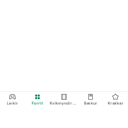
Vinsamlegast athugið að sumar Dyson vélar þurfa 2,4GHz Wi-
Fi tengingu. Vinsamlegast athugaðu sérstakar
tengingarkröfur á Dyson vefsíðunni.
Ef þú hefur einhverjar athugasemdir sem þú vilt deila um
nýjustu útgáfuna geturðu haft samband við okkur beint á
askdyson@dyson.co.uk.
* Virkni Alexa, Siri og Google Home getur verið mismunandi
eftir landi og vöru.
Leikir
Forrit
Kvikmyndir og
Bækur
Krakkar
sjónvarpsefni