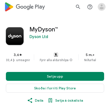
google_logo Play
search
help_outline
MyDyson™
Dyson Ltd
3,6
5 m.+
star
33,4 þ. umsagnir
Fyrir alla aldurshópa
info
Niðurhal
Setja upp
Skoða í forriti Play Store
Deila
Setja á óskalista