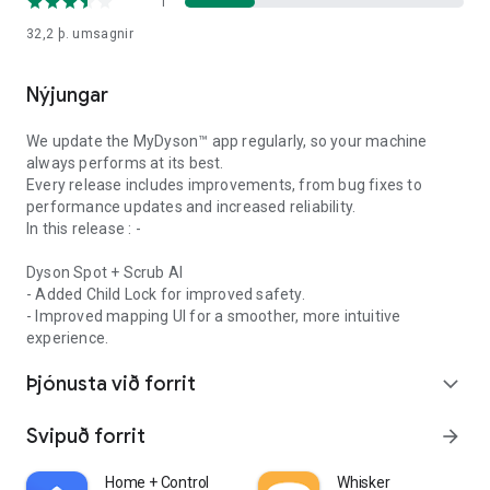
1
32,2 þ.
umsagnir
Hljóð
Sæktu appið til að njóta bestu hljóðupplifunar með Dyson
heyrnartólunum þínum.
Nýjungar
- Skiptu á milli einangrunarhams, gagnsæishams hávaða og
slökkt.
We update the MyDyson™ app regularly, so your machine
- Veldu úr þremur forstillingum tónjafnara til að fá þitt
always performs at its best.
fullkomna hljóð.
Every release includes improvements, from bug fixes to
- Fylgstu með hljóðútsetningu þinni eða virkjaðu öruggan
performance updates and increased reliability.
hljóðstyrkstakmarkara til að sjá um heyrn þína.
In this release : -
- Uppgötvaðu allt úrvalið af eyrnapúðum og ytri hettum fyrir
Dyson OnTrac™ heyrnartólin þín.
Dyson Spot + Scrub AI
- Added Child Lock for improved safety.
Samhæft við Dyson OnTrac™ og Dyson Zone™ heyrnartól.
- Improved mapping UI for a smoother, more intuitive
experience.
Elding
Umbreyttu rýminu þínu með skynsamlegri lýsingu sem
Þjónusta við forrit
expand_more
aðlagast þínum lífsstíl.
Svipuð forrit
arrow_forward
- Stilltu birtustig og litahitastillingar til að skapa þitt fullkomna
umhverfi.
- Veldu forstillta stillingu - Slaka á, læra og nákvæmni - til að
Home + Control
Whisker