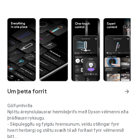
Um þetta forrit
arrow_forward
Gólfumhirða
Njóttu áreynslulausrar heimilisþrifs með Dyson vélmenni eða
þráðlausri ryksugu.
- Skipuleggðu og fylgdu hreinsunum, veldu stillingar fyrir
hvert herbergi og stilltu svæði til að forðast fyrir vélmennið
þitt.