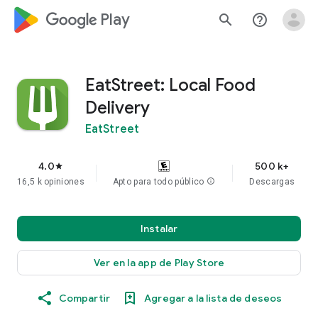
google_logo Play
search
help_outline
EatStreet: Local Food
Delivery
EatStreet
4.0
500 k+
star
16,5 k opiniones
Apto para todo público
info
Descargas
Instalar
Ver en la app de Play Store
Compartir
Agregar a la lista de deseos