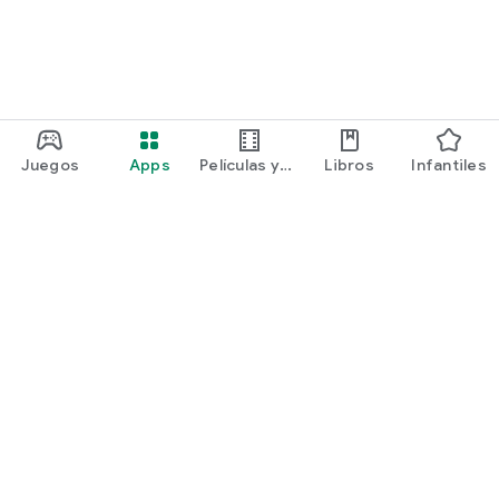
Juegos
Apps
Películas y
Libros
Infantiles
programas
Google Play
Play Pass
Play Points
Tarjetas de regalo
Canjear