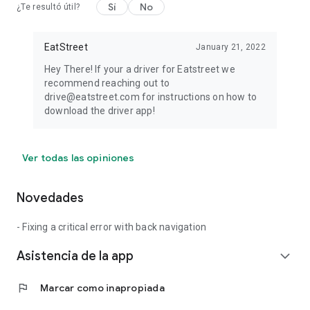
Sí
No
¿Te resultó útil?
gustan de los restaurantes locales cerca de ti. ¡Descargue la
aplicación de entrega de comida EatStreet ahora y convierta
ese hambre en feliz!
EatStreet
January 21, 2022
Hey There! If your a driver for Eatstreet we
recommend reaching out to
drive@eatstreet.com for instructions on how to
download the driver app!
Ver todas las opiniones
Novedades
- Fixing a critical error with back navigation
Asistencia de la app
expand_more
flag
Marcar como inapropiada