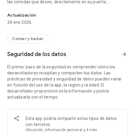
las comidas que desee, directamente en su puerta:
Pida comida para llevar y comidas frescas cercanas: desayuno par
desayuno, brunch, almuerzo, cena o refrigerios y postres
nocturnos. La aplicación de entrega de alimentos EatStreet
Actualización
es su conexión de alimentos a tiempo completo: ¡disponible
24 ene 2026
en más de 250 ciudades en los EE. UU.!
La red de rápido crecimiento de restaurantes y conductores
Comer y beber
de EatStreet ofrece entrega de alimentos en muchas
ciudades de EE. UU. como:
Seguridad de los datos
arrow_forward
-Wisconsin: Eau Claire, Green Bay, Janesville, Kenosha, La
Crosse, Madison, Milwaukee, Oshkosh, Appleton, Sheboygan,
El primer paso de la seguridad es comprender cómo los
Fond du Lac, Stevens Point, Wausau, Manitowoc;
desarrolladores recopilan y comparten tus datos. Las
-Kansas - Lawrence, Manhattan, Salina, Topeka;
prácticas de privacidad y seguridad de datos pueden variar
-Illinois-DeKalb;
en función del uso de la app, la región y la edad. El
-Iowa - Waterloo y Cedar Falls, Ames, Dubuque.
desarrollador proporcionó esta información y podría
actualizarla con el tiempo.
EatStreet trabaja con socios locales, desde cadenas de
restaurantes hasta sus comensales locales familiares
favoritos. Nuestras opciones de menú incluyen: tacos, pho,
pizza, pasta, hamburguesas, alitas, sushi, etc. Algunos de
Esta app podría compartir estos tipos de datos
nuestros socios incluyen Applebee's, Dairy Queen, Toppers
con terceros
Pizza, Kwik Trip/Kwik Star, Potbelly, Qdoba, Taco Johns,
Ubicación, Información personal y 4 más
Noodles & Company , y muchos más.